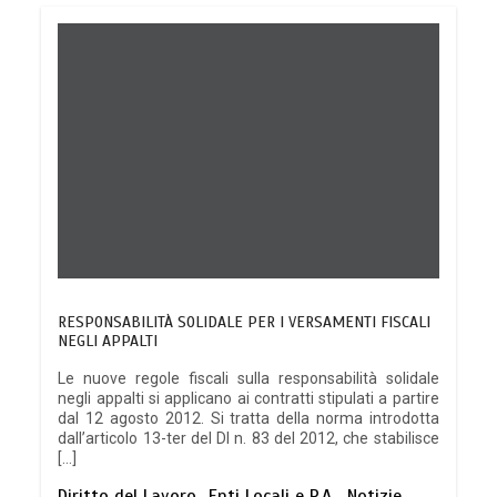
RESPONSABILITÀ SOLIDALE PER I VERSAMENTI FISCALI
NEGLI APPALTI
Le nuove regole fiscali sulla responsabilità solidale
negli appalti si applicano ai contratti stipulati a partire
dal 12 agosto 2012. Si tratta della norma introdotta
dall’articolo 13-ter del Dl n. 83 del 2012, che stabilisce
[…]
Diritto del Lavoro
Enti Locali e P.A.
Notizie