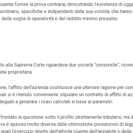
ibuente fornire la prova contraria, dimostrando l’esistenza di ogge
raordinario, specifiche e indipendenti dalla sua volontà, che hanno
della soglia di operatività e del reddito minimo presunto.
to alla Suprema Corte riguardava due società “consorelle”, ricondu
ne proprietaria.
ne, l’affitto dell’azienda costituisce una ulteriore ragione per co
uali si è ritenuto conveniente stipulare un contratto di affitto di a
eguati a generare i ricavi calcolati in base ai parametri.
ffrontato la questione sotto il profilo strettamente tributario, ma
tiva è spesso molto diversa dalle ottimistiche presunzioni di legg
 quali l’esercizio diretto dell’attività risente dell’anzianità o delle