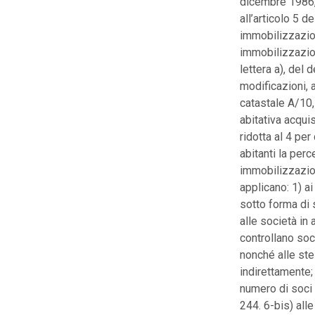
dicembre 1986, 
all’articolo 5 
immobilizzazioni
immobilizzazion
lettera a), del
modificazioni, a
catastale A/10,
abitativa acquis
ridotta al 4 per
abitanti la perc
immobilizzazion
applicano: 1) ai
sotto forma di s
alle società in 
controllano soci
nonché alle ste
indirettamente; 
numero di soc
244. 6-bis) all