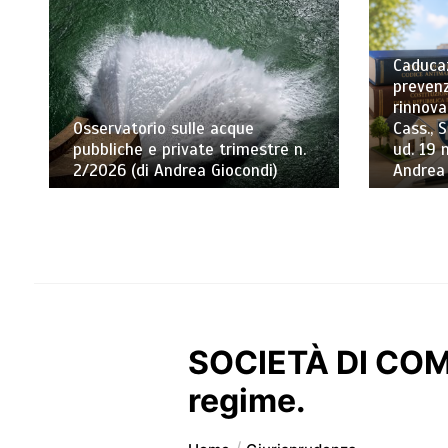
Caducaz
prevenz
rinnova
Osservatorio sulle acque
Cass., S
pubbliche e private trimestre n.
ud. 19 
2/2026 (di Andrea Giocondi)
Andrea
SOCIETÀ DI COMOD
regime.