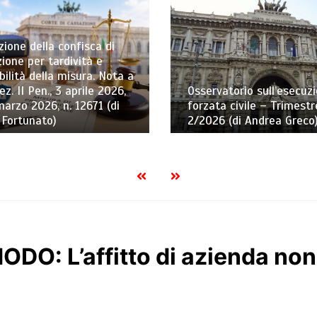
ione della confisca di
ione per tardività e
bilità della misura. Nota a
ez. II Pen., 3 aprile 2026,
Osservatorio sull’esecuz
marzo 2026, n. 12671 (di
forzata civile – Trimestr
 Fortunato)
2/2026 (di Andrea Greco
O: L’affitto di azienda non