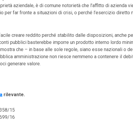
oprietà aziendale, è di comune notorietà che l’affitto di azienda 
io per far fronte a situazioni di crisi, o perché l’esercizio diretto 
acile creare reddito perché stabilito dalle disposizioni, anche per
conti pubblici basterebbe imporre un prodotto interno lordo mini
dimostra che – in base alle sole regole, siano esse nazionali o de
ubblica amministrazione non riesce nemmeno a contenere il debit
oci generare valore.
a
rilevante.
1358/15
3699/16