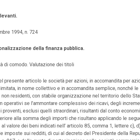
levanti.
bre 1994, n. 724
onalizzazione della finanza pubblica.
tà di comodo. Valutazione dei titoli
del presente articolo le società per azioni, in accomandita per azio
limitata, in nome collettivo e in accomandita semplice, nonché le 
o non residenti, con stabile organizzazione nel territorio dello Sta
 operativi se l’ammontare complessivo dei ricavi, degli incremen
 proventi, esclusi quelli straordinari, risultanti dal conto econom
nferiore alla somma degli importi che risultano applicando le segue
o al valore dei beni indicati nell’ articolo 85, comma 1, lettere c), d
le imposte sui redditi, di cui al decreto del Presidente della Rep