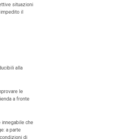
ttive situazioni
 impedito il
cibili alla
mprovare le
zienda a fronte
 è innegabile che
e: a parte
 condizioni di