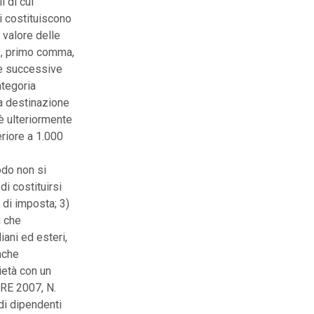
 di cui
i costituiscono
 valore delle
is, primo comma,
 e successive
ategoria
 a destinazione
 è ulteriormente
eriore a 1.000
odo non si
di costituirsi
 di imposta; 3)
i che
iani ed esteri,
nche
cietà con un
RE 2007, N.
di dipendenti