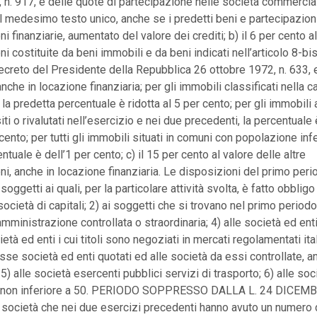
n. 917, e delle quote di partecipazione nelle società commerciali
del medesimo testo unico, anche se i predetti beni e partecipazion
 finanziarie, aumentato del valore dei crediti; b) il 6 per cento al
i costituite da beni immobili e da beni indicati nell’articolo 8-b
 decreto del Presidente della Repubblica 26 ottobre 1972, n. 633,
nche in locazione finanziaria; per gli immobili classificati nella c
 la predetta percentuale è ridotta al 5 per cento; per gli immobili
iti o rivalutati nell’esercizio e nei due precedenti, la percentuale
 cento; per tutti gli immobili situati in comuni con popolazione inf
entuale è dell’1 per cento; c) il 15 per cento al valore delle altre
i, anche in locazione finanziaria. Le disposizioni del primo peri
 soggetti ai quali, per la particolare attività svolta, è fatto obbligo 
ocietà di capitali; 2) ai soggetti che si trovano nel primo periodo
amministrazione controllata o straordinaria; 4) alle società ed ent
età ed enti i cui titoli sono negoziati in mercati regolamentati ital
sse società ed enti quotati ed alle società da essi controllate, a
5) alle società esercenti pubblici servizi di trasporto; 6) alle so
i non inferiore a 50. PERIODO SOPPRESSO DALLA L. 24 DICEMB
e società che nei due esercizi precedenti hanno avuto un numero 