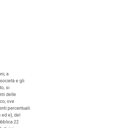
ni, a
società e gli
to, si
ti delle
ico, ove
nti percentuali:
) ed e), del
ubblica 22