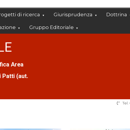
ogetti di ricerca
Giurisprudenza
Dottrina
azione
Gruppo Editoriale
LE
ifica Area
Patti (aut.
Tel