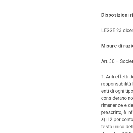
Disposizioni ri
LEGGE 23 dicem
Misure di razi
Art. 30 – Socie
1. Agli effetti 
responsabilità 
enti di ogni tip
considerano non
rimanenze e dei
prescritto, è i
a) il 2 per cent
testo unico del