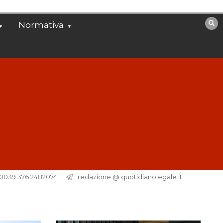
Normativa
. 0039 376 2482074
redazione @ quotidianolegale.it