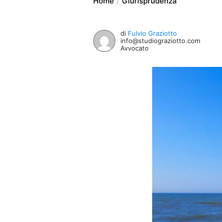
Home
Giurisprudenza
di
Fulvio Graziotto
info@studiograziotto.com
Avvocato