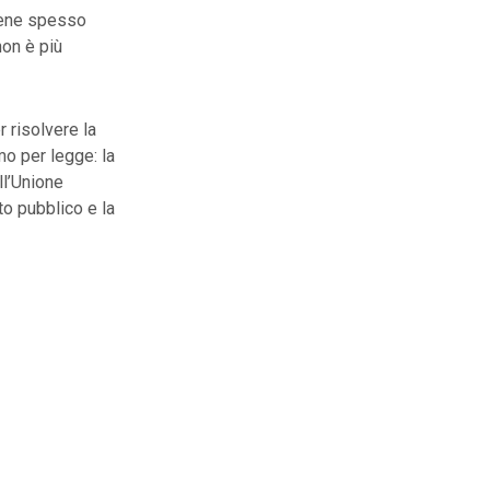
viene spesso
non è più
 risolvere la
mo per legge: la
ll’Unione
o pubblico e la