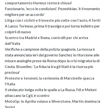
comportamento Hormuz resterà chiuso'
Funzionario, 'ecco le condizioni'. Pezeshkian, 'è il momento
migliore per un accordo'
Litiga con i ciclisti e li investe più volte con l'auto, 4 feriti
A Lanzo Torinese, prima li travolge e poi torna indietro per
colpirli di nuovo
Scontro tra Madrid e Roma, controlli per chi arriva
dall'Italia
Verifiche a campione della polizia spagnola. La mossa è
stata annunciata ieri dal governo Sanchez in ritorsione alle
misure analoghe prese da Roma dopo la crisi migratoria di
Ceuta. Bruxelles: 'La fiducia tra gli Stati è la risorsa più
preziosa'
Proteste e tensioni, la cerimonia di Marcinelle spacca
l'Italia
Il sindacato belga volta le spalle a La Russa. Fdi e Meloni
attaccano la Cgil, è scontro
MotoGp: le Aprilia volano a Silverstone, Martin domina la
Sprint