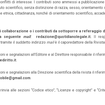
onflitti di interesse. I contributi sono ammessi a pubblicazione
uto scientifico, senza distinzione di razza, sesso, orientamento
ine etnica, cittadinanza, nonché di orientamento scientifico, accad
i collaborazione o i contributi da sottoporre a referaggio
lla seguente
mail
: redazione@quotidianolegale.it.
Il resp
ramite il suddetto indirizzo
mail
è il caporedattore della Rivista
ni e segnalazioni all’Editore e al Direttore responsabile il rifer
diritto.it
.
ni e segnalazioni alla Direzione scientifica della rivista il rifer
mobile@gmail.com
.
i rinvia alle sezioni “Codice etico”, “Licenze e copyright” e “Crit