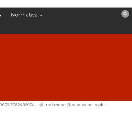
Normativa
. 0039 376 2482074
redazione @ quotidianolegale.it