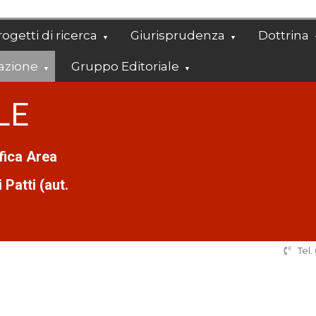
ogetti di ricerca
Giurisprudenza
Dottrina
azione
Gruppo Editoriale
LE
ifica Area
Patti (aut.
Tel