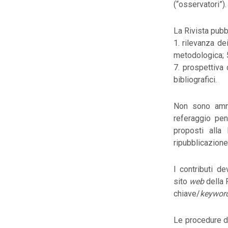
(“osservatori”).
La Rivista pubbl
1. rilevanza dei
metodologica; 5
7. prospettiva 
bibliografici.
Non sono amme
referaggio pe
proposti alla 
ripubblicazione
I contributi de
sito
web
della 
chiave/
keywor
Le procedure d