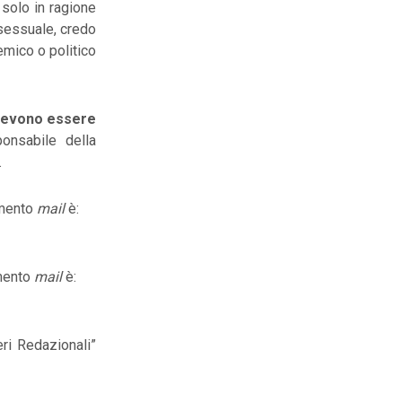
 solo in ragione
 sessuale, credo
emico o politico
 devono essere
onsabile della
.
imento
mail
è:
imento
mail
è:
eri Redazionali”