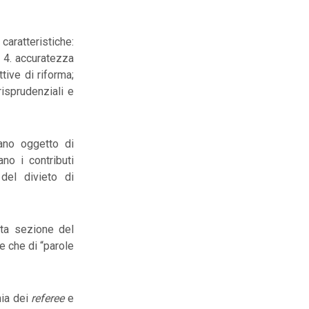
 caratteristiche:
o; 4. accuratezza
tive di riforma;
risprudenziali e
ano oggetto di
ano i contributi
 del divieto di
sita sezione del
tre che di “parole
mia dei
referee
e