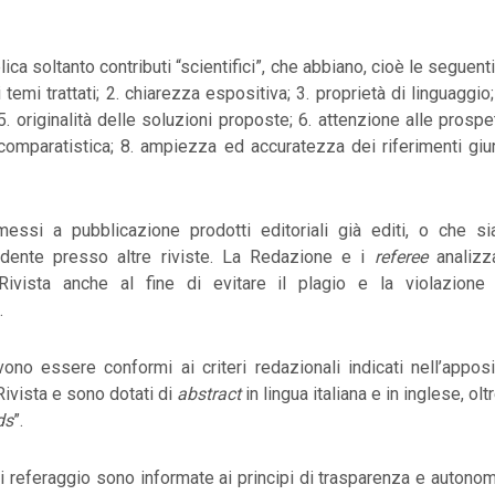
ica soltanto contributi “scientifici”, che abbiano, cioè le seguenti
 temi trattati; 2. chiarezza espositiva; 3. proprietà di linguaggi
. originalità delle soluzioni proposte; 6. attenzione alle prospet
comparatistica; 8. ampiezza ed accuratezza dei riferimenti giu
ssi a pubblicazione prodotti editoriali già editi, o che si
ndente presso altre riviste. La Redazione e i
referee
analizz
Rivista anche al fine di evitare il plagio e la violazione
.
vono essere conformi ai criteri redazionali indicati nell’appo
Rivista e sono dotati di
abstract
in lingua italiana e in inglese, ol
ds
”.
i referaggio sono informate ai principi di trasparenza e autono