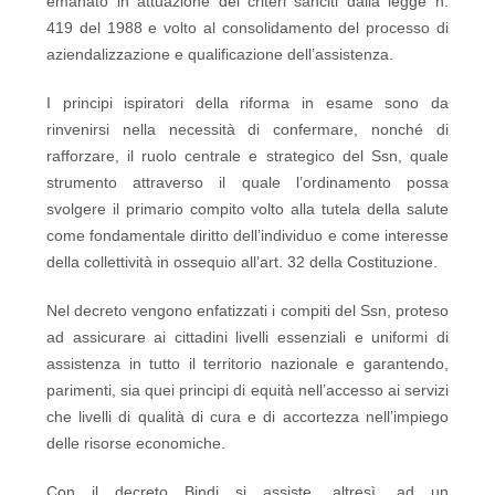
emanato in attuazione dei criteri sanciti dalla legge n.
419 del 1988 e volto al consolidamento del processo di
aziendalizzazione e qualificazione dell’assistenza.
I principi ispiratori della riforma in esame sono da
rinvenirsi nella necessità di confermare, nonché di
rafforzare, il ruolo centrale e strategico del Ssn, quale
strumento attraverso il quale l’ordinamento possa
svolgere il primario compito volto alla tutela della salute
come fondamentale diritto dell’individuo e come interesse
della collettività in ossequio all’art. 32 della Costituzione.
Nel decreto vengono enfatizzati i compiti del Ssn, proteso
ad assicurare ai cittadini livelli essenziali e uniformi di
assistenza in tutto il territorio nazionale e garantendo,
parimenti, sia quei principi di equità nell’accesso ai servizi
che livelli di qualità di cura e di accortezza nell’impiego
delle risorse economiche.
Con il decreto Bindi si assiste, altresì, ad un