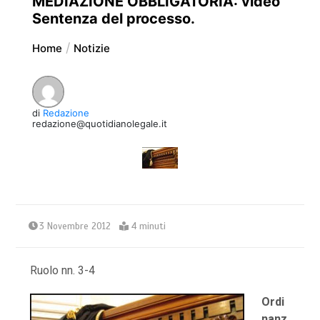
MEDIAZIONE OBBLIGATORIA: video
Sentenza del processo.
Home
Notizie
di
Redazione
redazione@quotidianolegale.it
3 Novembre 2012
4 minuti
Ruolo nn. 3-4
Ordi
nanz