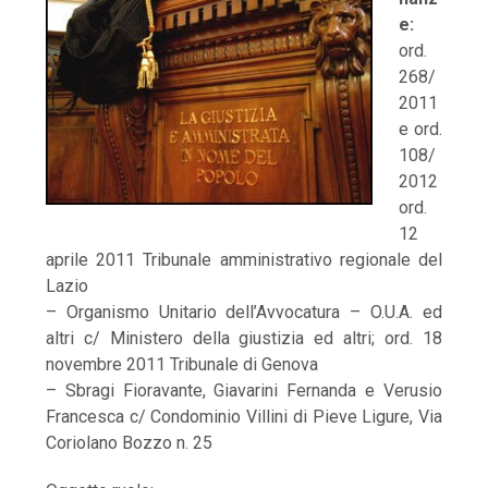
e:
ord.
268/
2011
e ord.
108/
2012
ord.
12
aprile 2011 Tribunale amministrativo regionale del
Lazio
– Organismo Unitario dell’Avvocatura – O.U.A. ed
altri c/ Ministero della giustizia ed altri; ord. 18
novembre 2011 Tribunale di Genova
– Sbragi Fioravante, Giavarini Fernanda e Verusio
Francesca c/ Condominio Villini di Pieve Ligure, Via
Coriolano Bozzo n. 25