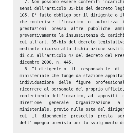
  7. Non possono essere conferiti incarichi a so
sensi dell'articolo 35-bis del decreto legislati
165. E' fatto obbligo per il dirigente o il resp
che conferisce  l'incarico  o  autorizza  il  di
prestazioni  presso  altre  pubbliche  amministr
preventivamente la insussistenza di carichi pend
cui all'art. 35-bis del decreto legislativo n. 1
mediante ricorso alla dichiarazione sostitutiva 
di cui all'articolo 47 del decreto del President
dicembre 2000, n. 445. 

  8. Il dirigente o  il  responsabile  di  servi
ministeriale che funge da stazione appaltante, q
individuazione  delle  figure  professionali  ne
ricorrere al personale del proprio ufficio, puo'
conferimento dell'incarico, ad  appositi  elench
Direzione   generale   Organizzazione   a   segu
ministeriale, previo nulla osta del dirigente de
cui  il  dipendente  prescelto  presta  servizio