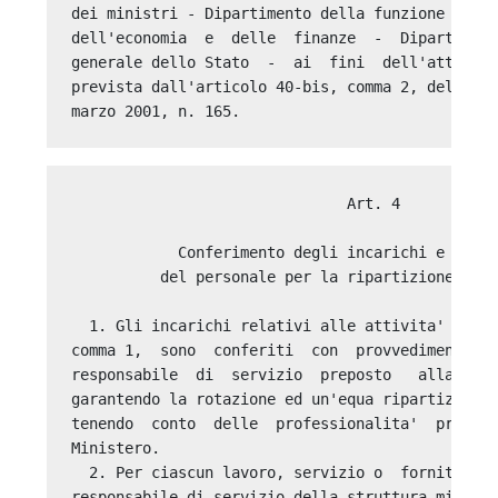
dei ministri - Dipartimento della funzione pubbl
dell'economia  e  delle  finanze  -  Dipartiment
generale dello Stato  -  ai  fini  dell'attivazi
prevista dall'articolo 40-bis, comma 2, del  dec
                               Art. 4 

            Conferimento degli incarichi e indiv
          del personale per la ripartizione dell
  1. Gli incarichi relativi alle attivita'  di  
comma 1,  sono  conferiti  con  provvedimento  d
responsabile  di  servizio  preposto   alla   st
garantendo la rotazione ed un'equa ripartizione 
tenendo  conto  delle  professionalita'  present
Ministero. 

  2. Per ciascun lavoro, servizio o  fornitura, 
responsabile di servizio della struttura ministe