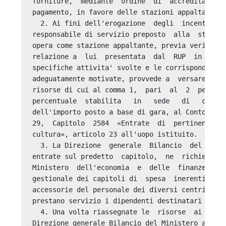
forniture,  mediante  ordine  di  accreditamento
pagamento, in favore delle stazioni appaltanti. 
  2. Ai fini dell'erogazione  degli  incentivi, 
responsabile di servizio preposto  alla  struttu
opera come stazione appaltante, previa verifica 
relazione a  lui  presentata  dal  RUP  in  cui 
specifiche attivita' svolte e le corrispondenti 
adeguatamente motivate, provvede a  versare  una
risorse di cui al comma 1,  pari  al  2  per  ce
percentuale  stabilita   in   sede   di   contra
dell'importo posto a base di gara, al Conto  ent
29,  Capitolo  2584  «Entrate  di  pertinenza  d
cultura», articolo 23 all'uopo istituito. 

  3. La Direzione  generale  Bilancio  del  Mini
entrate sul predetto  capitolo,  ne  richiede  l
Ministero  dell'economia  e  delle  finanze  su 
gestionale dei capitoli di  spesa  inerenti  le 
accessorie del personale dei diversi centri di  
prestano servizio i dipendenti destinatari dell'
  4. Una volta riassegnate le  risorse  ai  sens
Direzione generale Bilancio del Ministero attrib