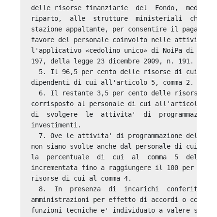
delle risorse finanziarie  del  Fondo,  mediante
riparto,  alle  strutture  ministeriali  che  sv
stazione appaltante, per consentire il pagamento
favore del personale coinvolto nelle attivita'  
l'applicativo «cedolino unico» di NoiPa di cui a
197, della legge 23 dicembre 2009, n. 191. 

  5. Il 96,5 per cento delle risorse di cui  al 
dipendenti di cui all'articolo 5, comma 2. 

  6. Il restante 3,5 per cento delle risorse di 
corrisposto al personale di cui all'articolo 5, 
di  svolgere  le  attivita'  di  programmazione 
investimenti. 

  7. Ove le attivita' di programmazione della sp
non siano svolte anche dal personale di cui all'
la  percentuale  di  cui  al  comma  5  del  pre
incrementata fino a raggiungere il 100 per  cent
risorse di cui al comma 4. 

  8.  In  presenza  di  incarichi  conferiti   d
amministrazioni per effetto di accordi o convenz
funzioni tecniche e' individuato a valere sugli 