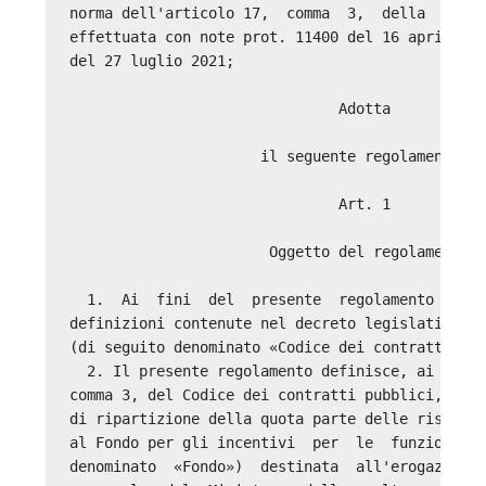
norma dell'articolo 17,  comma  3,  della  legge
effettuata con note prot. 11400 del 16 aprile 20
del 27 luglio 2021; 

                               Adotta 

                      il seguente regolamento: 

                               Art. 1 

                       Oggetto del regolamento 

  1.  Ai  fini  del  presente  regolamento  trov
definizioni contenute nel decreto legislativo 18
(di seguito denominato «Codice dei contratti pub
  2. Il presente regolamento definisce, ai sensi
comma 3, del Codice dei contratti pubblici, le m
di ripartizione della quota parte delle risorse 
al Fondo per gli incentivi  per  le  funzioni  t
denominato  «Fondo»)  destinata  all'erogazione 