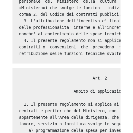
personale  del  Ministero  della  cultura  (di  
«Ministero») che svolge le funzioni  individuate
comma 2, del Codice dei contratti pubblici. 

  3. L'attribuzione dell'incentivo e' finalizzat
delle professionalita' interne e all'incremento 
nonche' al contenimento delle spese tecniche gen
  4. Il presente regolamento non si applica qual
contratti o  convenzioni  che  prevedono  modali
                               Art. 2 

                       Ambito di applicazione 

  1. Il presente regolamento si applica ai dipen
centrali e periferiche del Ministero, con  esclu
appartenente all'Area della dirigenza, che  per 
lavoro, servizio o fornitura svolge le seguenti 
    a) programmazione della spesa per investimen