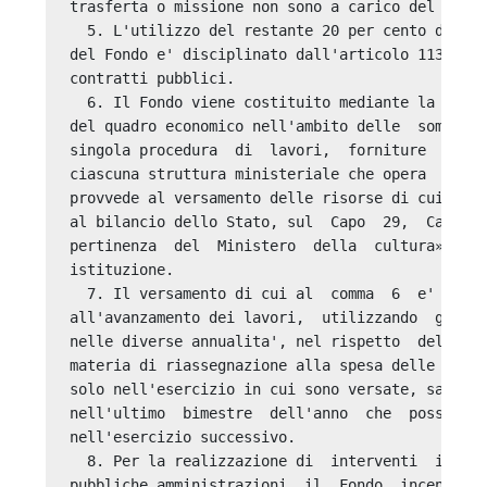
trasferta o missione non sono a carico del Fondo
  5. L'utilizzo del restante 20 per cento delle 
del Fondo e' disciplinato dall'articolo 113, com
contratti pubblici. 

  6. Il Fondo viene costituito mediante la sua p
del quadro economico nell'ambito delle  somme  a
singola procedura  di  lavori,  forniture  o  se
ciascuna struttura ministeriale che opera  come 
provvede al versamento delle risorse di cui ai c
al bilancio dello Stato, sul  Capo  29,  Capitol
pertinenza  del  Ministero  della  cultura»,  ar
istituzione. 

  7. Il versamento di cui al  comma  6  e'  effe
all'avanzamento dei lavori,  utilizzando  gli  s
nelle diverse annualita', nel rispetto  della  v
materia di riassegnazione alla spesa delle somme
solo nell'esercizio in cui sono versate, salvo i
nell'ultimo  bimestre  dell'anno  che  possono  
nell'esercizio successivo. 

  8. Per la realizzazione di  interventi  in  co
pubbliche amministrazioni  il  Fondo  incentivan