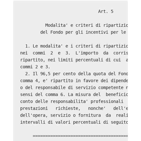
                               Art. 5 
 
          Modalita' e criteri di ripartizione delle risorse 
        del Fondo per gli incentivi per le funzioni tecniche 
 
  1. Le modalita' e i criteri di ripartizione del Fondo sono indicati
nei  commi  2  e  3.  L'importo  da  corrispondere  al  personale  e'
ripartito, nei limiti percentuali di cui  alle  tabelle  incluse  nei
commi 2 e 3. 
  2. Il 96,5 per cento della quota del Fondo di cui  all'articolo  3,
comma 4, e' ripartito in favore dei dipendenti da parte del dirigente
o del responsabile di servizio competente nella misura determinata ai
sensi del comma 6. La misura del  beneficio  e'  determinata  tenendo
conto delle responsabilita' professionali  connesse  alle  specifiche
prestazioni   richieste,   nonche'   dell'entita'   e    complessita'
dell'opera, servizio o fornitura  da  realizzare,  all'interno  degli
intervalli di valori percentuali di seguito indicati: 
 
     ===========================================================
     |             LAVORI            |       Percentuale       |
     +===============================+=========================+
     | RUP                           |          15-20%         |
     +-------------------------------+-------------------------+
     | Collaboratori RUP (personale  |                         |
     |amministrativo e tecnico di    |                         |
     |staff)                         |          7-15%          |
     +-------------------------------+-------------------------+
     | Direttore Lavori              |          20-25%         |
     +-------------------------------+-------------------------+
     | Direttori operativi e         |                         |
     |collaboratori della direzione  |                         |
     |lavori                         |          10-20%         |
     +-------------------------------+-------------------------+
     | Collaudatore tecnico          |                         |
     |amministrativo e collaboratori |          10-15%         |
     +-------------------------------+-------------------------+
     | Collaudatore statico e        |                         |
     |collaboratori                  |          10-12%         |
     +-------------------------------+-------------------------+
     | Incaricato della valutazione  |                         |
     |preventiva dei progetti e      |                         |
     |collaboratori                  |           5-8%          |
     +-------------------------------+-------------------------+
     | Incaricato della              |                         |
     |programmazione della spesa per |                         |
     |investimenti e collaboratori   |           2-4%          |
     +-------------------------------+-------------------------+
     | Incaricati della              |                         |
     |predisposizione e del controllo|                         |
     |delle procedure di bando e di  |                         |
     |esecuzione dei contratti e     |                         |
     |collaboratori                  |           3-5%          |
     +-------------------------------+-------------------------+
 
 
     ===========================================================
     |      SERVIZI E FORNITURE      |       Percentuale       |
     +===============================+=========================+
     | RUP                           |          20-25%         |
     +-------------------------------+-------------------------+
     | Collaboratori RUP (personale  |                         |
     |amministrativo e tecnico di    |                         |
     |staff)                         |          15-25%         |
     +-------------------------------+-------------------------+
     | Direttori della esecuzione dei|                         |
     |contratti di servizi -         |                         |
     |Incaricato o commissione della |                         |
     |verifica di conformita' nei    |                         |
     |contratti di forniture         |          20-25%         |
     +-------------------------------+-------------------------+
     | Collaboratori del direttore   |                         |
     |dell'esecuzione - collaboratori|                         |
     |dell'incaricato o commissione  |                         |
     |della verifica dei contratti di|                         |
     |forniture                      |          5-15%          |
     +-------------------------------+-------------------------+
     | Incaricati della              |                         |
     |predisposizione e del controllo|                         |
     |delle procedure di bando e     |                         |
     |collaboratori                  |          5-10%          |
     +-------------------------------+-------------------------+
     | Incaricato della              |                         |
     |programmazione della spesa per |                         |
     |investimenti e collaboratori   |          5-10%          |
     +-------------------------------+-------------------------+
     | Collaudatore tecnico          |                         |
     |amministrativo e collaboratori |          8-12%          |
     +-------------------------------+-------------------------+
 
  3. Nei casi in cui le attivita' di programmazione  -  anche  avente
carattere straordinario - della spesa per investimenti siano  svolte,
pro quota, dal personale appartenente ai segretariati regionali, alle
direzioni regionali musei e alle strutture centrali del Ministero, il
3,5% del totale delle risorse di cui  all'articolo  3,  comma  4,  e'
ripartito tra tale personale,  tenendo  conto  delle  responsabilita'
professionali connesse alle specifiche prestazioni  richieste,  nelle
misure percentuali di seguito indicate:  
 
     ===========================================================
     | PROGRAMMAZIONE DELLA SPESA PER|                         |
     |         INVESTIMENTI          |       Percentuale       |
     +===============================+=========================+
     | Personale appartenente ai     |                         |
     |segretariati regionali o alle  |                         |
     |direzioni regionali musei      |           1,5%          |
     +-------------------------------+-------------------------+
     | Personale appartenente alle   |                         |
     |strutture centrali del         |                         |
     |Ministero che esprimono il     |                         |
     |parere di competenza           |           0,5%          |
     +-------------------------------+-------------------------+
     | Personale appartenente alle   |                         |
     |strutture centrali del         |                         |
     |Ministero che svolgono         |                         |
     |attivita' di programmazione    |                         |
     |della spesa per investimenti   |           1,5%          |
     +-------------------------------+-------------------------+
 
  4. Nei casi in cui il personale appartenente,  rispettivamente,  ai
segretariati  regionali,  alle  direzioni  regionali  musei  e   alle
strutture centrali del Ministero non sia coinvolto nello  svolgimento
delle  attivita'  di  programmazione   -   anche   avente   carattere
straordinario - della spesa per investimenti,  le  quote  percentuali
spettanti a tali soggetti riportate nella tabella di cui al  comma  3
incrementano la percentuale di cui al comma 2. 
  5. Qualora la funzione di coordinatore per la sicurezza sia  svolta
dal direttore lavori, allo  stesso  e'  riconosciuta  la  percentuale
massima  prevista  per  quella  funzione.  Qualora  la  funzione   di
coordinatore per la sicurezza sia svolta dal direttore  operativo,  o
altra figura tecnica, a esso compete una quota  non  inferiore  a  un
terzo di quella stabilita per l'Ufficio direzione lavori in  sede  di
contrattazione decentrata integrativa. 
  6. L'individuazione delle percentuali definitive da attribuire  per
la ripartizione dell'incentivo in funzione dei carichi  di  lavoro  e
della  complessita'   dei   singoli   appalti   e'   demandata   alla
contrattazione   decentrata   integrativa.   L'articolazione    delle
percentuali di cui al primo periodo non deve superare il totale delle
somme disponibili. 
  7.  In  caso   di   incarico   di   funzioni   tecniche   conferito
congiuntamente   a   piu'   dipendenti,   la   ripartizione   interna
dell'importo  da  corrispondere  e'  definita  nel  decreto  di   cui
all'articolo  4,  comma   4,   tenendo   conto   del   ruolo,   delle
responsabilita', della complessita' e della natura delle attivita' da
svolgere. 
  8. Ai sensi dell'articolo 113, comma 5, del  Codice  dei  contratti
pubblici, qualora le strutture ministeriali svolgano i compiti  della
centrale unica di committenza  per  l'espletamento  di  procedure  di
acquisizione di lavori, servizi e forniture per conto di  altri  enti
puo' essere riconosciuta ai dipendenti una quota parte, non superiore
a un  quarto,  dell'incentivo  previsto  dal  comma  2  del  medesimo
articolo  113.  Le  modalita'  di  attribuzione  degli  incentivi  ai
destinatari sono  stabilite  in  sede  di  contrattazione  decentrata
integrativa. 
  9. Qualora la realizzazione dell'opera o lavoro, la prestazione del
servizio o la fornitura si arresti per  ragioni  non  dipendenti  dal
personale incaricato, purche'  in  un  momento  successivo  all'avvio
della  procedura  di  affidamento,  il   compenso   incentivante   e'
corrisposto proporzionalmente  solo  per  le  attivita'  espletate  e
certificate dal RUP. 
  10. Per gli appalti misti, ai sensi dell'articolo 28 del Codice dei
contratti  pubblici,  qualora  la  stazione  appaltante   scelga   di
aggiudicare un appalto unico, se le diverse parti di  un  determinato
contratto sono oggettivamente separabili la quantif