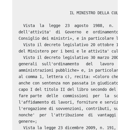
                      IL MINISTRO DELLA CULTURA 
  Vista  la  legge  23  agosto  1988,  n.  400, 
dell'attivita'  di  Governo  e  ordinamento  del
Consiglio dei ministri», e in particolare l'arti
  Visto il decreto legislativo 20 ottobre 1998, 
del Ministero per i beni e le attivita' cultural
  Visto il decreto legislativo 30 marzo 2001, n.
generali  sull'ordinamento   del   lavoro   alle
amministrazioni pubbliche» e, in particolare, l'
al comma 1, lettera c), recita: «Coloro che  son
anche con sentenza non passata in giudicato, per
capo I del titolo II del libro secondo del codic
fare parte  delle  commissioni  per  la  scelta 
l'affidamento di lavori, forniture e servizi, pe
l'erogazione di sovvenzioni, contributi, sussidi
nonche'  per  l'attribuzione  di  vantaggi  econ
genere»; 

  Vista la legge 23 dicembre 2009, n. 191, recan