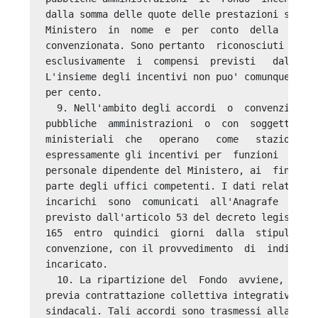
dalla somma delle quote delle prestazioni svolte
Ministero  in  nome  e  per  conto  della  pubbl
convenzionata. Sono pertanto  riconosciuti  al  
esclusivamente  i  compensi  previsti   dal   pr
L'insieme degli incentivi non puo' comunque supe
per cento. 

  9. Nell'ambito degli accordi  o  convenzioni  
pubbliche  amministrazioni  o  con  soggetti   t
ministeriali  che   operano   come   stazione   
espressamente gli incentivi per  funzioni  tecni
personale dipendente del Ministero, ai  fini  de
parte degli uffici competenti. I dati relativi  
incarichi  sono  comunicati  all'Anagrafe  delle
previsto dall'articolo 53 del decreto legislativ
165  entro  quindici  giorni  dalla  stipula  de
convenzione, con il provvedimento  di  individua
incaricato. 

  10. La ripartizione del  Fondo  avviene,  con 
previa contrattazione collettiva integrativa  co
sindacali. Tali accordi sono trasmessi alla Pres