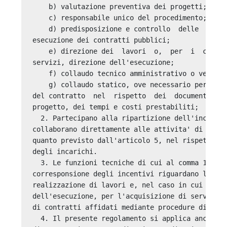
    b) valutazione preventiva dei progetti; 

    c) responsabile unico del procedimento; 

    d) predisposizione e controllo  delle  proce
esecuzione dei contratti pubblici; 

    e) direzione dei  lavori  o,  per  i  contra
servizi, direzione dell'esecuzione; 

    f) collaudo tecnico amministrativo o verific
    g) collaudo statico, ove necessario per  con
del contratto  nel  rispetto  dei  documenti  a 
progetto, dei tempi e costi prestabiliti; 

  2. Partecipano alla ripartizione dell'incentiv
collaborano direttamente alle attivita' di cui a
quanto previsto dall'articolo 5, nel rispetto di
degli incarichi. 

  3. Le funzioni tecniche di cui al comma 1  che
corresponsione degli incentivi riguardano le att
realizzazione di lavori e, nel caso in cui e' no
dell'esecuzione, per l'acquisizione di servizi e
di contratti affidati mediante procedure di gara
  4. Il presente regolamento si applica anche ai