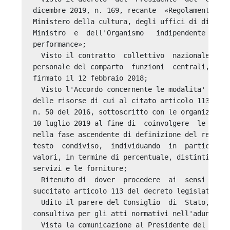
dicembre 2019, n. 169, recante  «Regolamento  di
Ministero della cultura, degli uffici di diretta
Ministro  e  dell'Organismo   indipendente   di 
performance»; 

  Visto il contratto  collettivo  nazionale  di 
personale del comparto  funzioni  centrali,  tri
firmato il 12 febbraio 2018; 

  Visto l'Accordo concernente le modalita' e i c
delle risorse di cui al citato articolo 113 del 
n. 50 del 2016, sottoscritto con le organizzazio
10 luglio 2019 al fine di  coinvolgere  le  orga
nella fase ascendente di definizione del regolam
testo  condiviso,  individuando  in  particolare
valori, in termine di percentuale, distinti per 
servizi e le forniture; 

  Ritenuto di  dover  procedere  ai  sensi  di  
succitato articolo 113 del decreto legislativo 1
  Udito il parere del Consiglio  di  Stato,  esp
consultiva per gli atti normativi nell'adunanza 
  Vista la comunicazione al Presidente del Consi