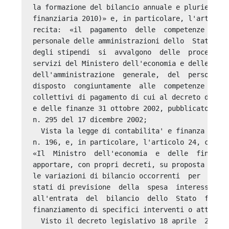
la formazione del bilancio annuale e pluriennale
finanziaria 2010)» e, in particolare, l'articolo
recita:  «il  pagamento  delle  competenze  acce
personale delle amministrazioni dello  Stato  ch
degli stipendi  si  avvalgono  delle  procedure 
servizi del Ministero dell'economia e delle  fin
dell'amministrazione  generale,  del  personale 
disposto  congiuntamente  alle  competenze  fiss
collettivi di pagamento di cui al decreto del Mi
e delle finanze 31 ottobre 2002, pubblicato nell
n. 295 del 17 dicembre 2002; 

  Vista la legge di contabilita' e finanza pubbl
n. 196, e, in particolare, l'articolo 24, comma 
«Il  Ministro  dell'economia  e  delle  finanze 
apportare, con propri decreti, su proposta del  
le variazioni di bilancio occorrenti  per  l'isc
stati di previsione  della  spesa  interessati  
all'entrata  del  bilancio  dello  Stato  finali
finanziamento di specifici interventi o attivita
  Visto il decreto legislativo 18 aprile  2016, 