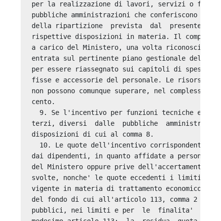
per la realizzazione di lavori, servizi o fornit
pubbliche amministrazioni che conferiscono gli i
della ripartizione  prevista  dal  presente  reg
rispettive disposizioni in materia. Il compenso,
a carico del Ministero, una volta riconosciuto, 
entrata sul pertinente piano gestionale del succ
per essere riassegnato sui capitoli di spesa ine
fisse e accessorie del personale. Le risorse da 
non possono comunque superare, nel complesso, il
cento. 

  9. Se l'incentivo per funzioni tecniche e'  a 
terzi, diversi  dalle  pubbliche  amministrazion
disposizioni di cui al comma 8. 

  10. Le quote dell'incentivo corrispondenti a p
dai dipendenti, in quanto affidate a personale  
del Ministero oppure prive dell'accertamento pos
svolte, nonche' le quote eccedenti i limiti fiss
vigente in materia di trattamento economico,  in
del fondo di cui all'articolo 113, comma 2 del C
pubblici, nei limiti e per  le  finalita'  di  c