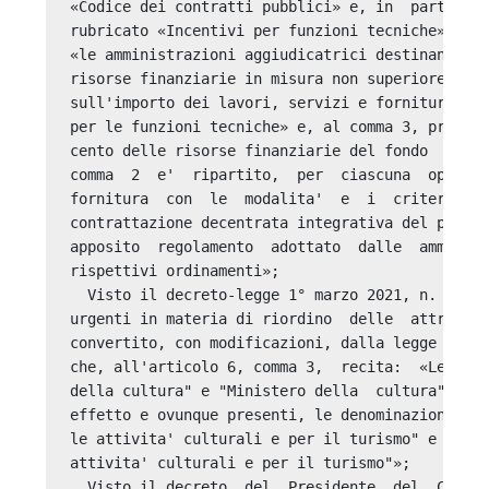
«Codice dei contratti pubblici» e, in  particola
rubricato «Incentivi per funzioni tecniche», che
«le amministrazioni aggiudicatrici destinano  ad
risorse finanziarie in misura non superiore al 2
sull'importo dei lavori, servizi e forniture, po
per le funzioni tecniche» e, al comma 3, prevede
cento delle risorse finanziarie del fondo  costi
comma  2  e'  ripartito,  per  ciascuna  opera  
fornitura  con  le  modalita'  e  i  criteri  pr
contrattazione decentrata integrativa del person
apposito  regolamento  adottato  dalle  amminist
rispettivi ordinamenti»; 

  Visto il decreto-legge 1° marzo 2021, n. 22, r
urgenti in materia di riordino  delle  attribuzi
convertito, con modificazioni, dalla legge 22  a
che, all'articolo 6, comma 3,  recita:  «Le  den
della cultura" e "Ministero della  cultura"  sos
effetto e ovunque presenti, le denominazioni "Mi
le attivita' culturali e per il turismo" e "Mini
attivita' culturali e per il turismo"»; 

  Visto il decreto  del  Presidente  del  Consig