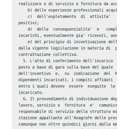
realizzare o di servizio e fornitura da acquisir
    b) delle esperienze professionali acquisite;
    c)  dell'espletamento  di  attivita'   analo
positivi; 

    d)  della  consequenzialita'  e   complement
incarichi, eventualmente gia' ricevuti, aventi l
    e) del principio di incentivazione della  pr
dalla vigente legislazione in materia di  pubbli
contrattazione collettiva. 

  5. L'atto di conferimento dell'incarico  deve 
posto a base di gara sulla base del quale  e'  d
dell'incentivo  e,  su  indicazione  del  RUP,  
dipendenti incaricati, i compiti affidati  a  ci
entro i quali devono  essere  eseguite  le  pres
incaricato. 

  6. Il provvedimento di individuazione degli in
lavoro, servizio o  fornitura  e'  comunicato  d
responsabile di servizio della struttura ministe
stazione appaltante all'Anagrafe delle prestazio
comunque non oltre quindici giorni dalla emanazi