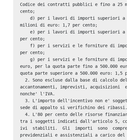
Codice dei contratti pubblici e fino a 25 milion
cento; 

    d) per i lavori di importi superiori a 25 mi
milioni di euro: 1,7 per cento; 

    e) per i lavori di importi superiori a 50 mi
per cento; 

    f) per i servizi e le forniture di importi f
per cento; 

    g) per i servizi e le forniture di importi  
euro, per la quota parte fino a 500.000 euro: 2 
quota parte superiore a 500.000 euro: 1,5 per ce
  2. Sono escluse dalla base di calcolo dell'inc
accantonamenti, imprevisti, acquisizioni  ed  es
nonche' l'IVA. 

  3. L'importo dell'incentivo non e' soggetto a 
sede di appalto si verifichino dei ribassi. 

  4. L'80 per cento delle risorse finanziarie de
tra i soggetti indicati dall'articolo 5, con le 
ivi  stabiliti.  Gli  importi  sono  comprensivi
previdenziali e assistenziali a carico del  Mini