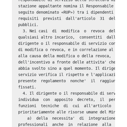
stazione appaltante nomina il Responsabile Unico
seguito denominato «RUP») tra i dipendenti di ru
requisiti  previsti  dall'articolo  31  del  Cod
pubblici. 

  3. Nei casi  di  modifica  o  revoca  dell'inc
qualsiasi altro incarico,  consentiti  dalla  no
dirigente o il responsabile di servizio con il m
di modifica o revoca, e in correlazione al  lavo
alla causa della modifica o della revoca,  stabi
dell'incentivo a fronte delle attivita' che  il 
abbia svolto sino a quel momento. Il dirigente o
servizio verifica il rispetto e l'applicazione d
presente  regolamento  nonche'  il  raggiungimen
fissati. 

  4. Il dirigente o il responsabile di servizio,
individua  con  apposito  decreto,  il  personal
funzioni  tecniche  di  cui  all'articolo  2,  c
prioritariamente alle risorse umane del Minister
    a)  della  necessita'  di  integrazione  tra
professionali  anche  in  relazione  alla  tipol