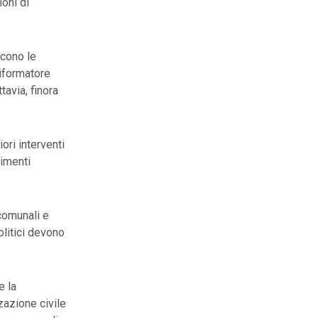
ioni di
scono le
riformatore
tavia, finora
ori interventi
pimenti
comunali e
olitici devono
e la
zzazione civile