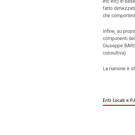
etc etc) in bas
fatto dimezzati
che comporterà 
Infine, su prop
componenti del
Giuseppe BARON
consultiva).
La riunione è s
Enti Locali e P.