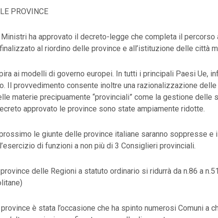
LLE PROVINCE
i Ministri ha approvato il decreto-legge che completa il percorso 
finalizzato al riordino delle province e all’istituzione delle città 
pira ai modelli di governo europei. In tutti i principali Paesi Ue, inf
rno. Il provvedimento consente inoltre una razionalizzazione del
nelle materie precipuamente “provinciali” come la gestione delle s
decreto approvato le province sono state ampiamente ridotte.
prossimo le giunte delle province italiane saranno soppresse e 
’esercizio di funzioni a non più di 3 Consiglieri provinciali.
 province delle Regioni a statuto ordinario si ridurrà da n.86 a n.
litane)
le province è stata l’occasione che ha spinto numerosi Comuni a c