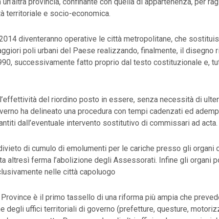
un’altra provincia, confinante con quella di appartenenza, per rag
tà territoriale e socio-economica.
2014 diventeranno operative le città metropolitane, che sostitui
ggiori poli urbani del Paese realizzando, finalmente, il disegno 
1990, successivamente fatto proprio dal testo costituzionale e, tut
’effettività del riordino posto in essere, senza necessità di ulteri
 Governo ha delineato una procedura con tempi cadenzati ed adem
antiti dall’eventuale intervento sostitutivo di commissari ad acta.
divieto di cumulo di emolumenti per le cariche presso gli organi 
ta altresì ferma l’abolizione degli Assessorati. Infine gli organi p
lusivamente nelle città capoluogo
le Province è il primo tassello di una riforma più ampia che preved
 degli uffici territoriali di governo (prefetture, questure, motori