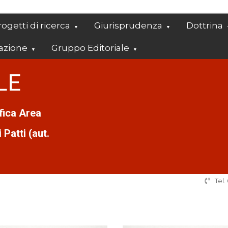
ogetti di ricerca
Giurisprudenza
Dottrina
azione
Gruppo Editoriale
LE
ifica Area
Patti (aut.
Tel