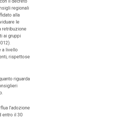
 con il decreto
sigli regionali
fidato alla
viduare le
a retribuzione
i ai gruppi
2012).
 a livello
enti, rispettose
quanto riguarda
nsiglieri
o.
flua l’adozione
entro il 30