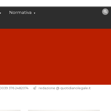
Normativa
. 0039 376 2482074
redazione @ quotidianolegale.it