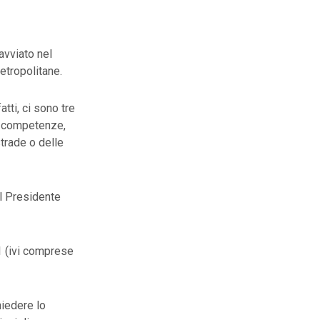
avviato nel
metropolitane.
atti, ci sono tre
le competenze,
trade o delle
il Presidente
51 (ivi comprese
hiedere lo