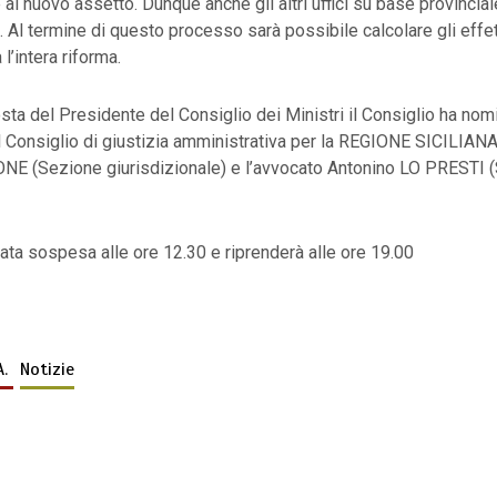
e al nuovo assetto. Dunque anche gli altri uffici su base provincia
. Al termine di questo processo sarà possibile calcolare gli effet
l’intera riforma.
osta del Presidente del Consiglio dei Ministri il Consiglio ha nom
 Consiglio di giustizia amministrativa per la REGIONE SICILIANA
E (Sezione giurisdizionale) e l’avvocato Antonino LO PRESTI 
tata sospesa alle ore 12.30 e riprenderà alle ore 19.00
A.
Notizie