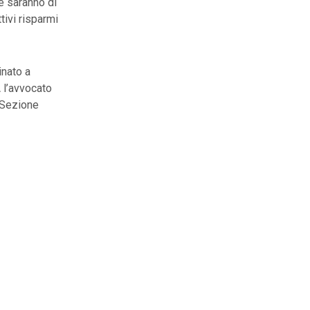
le saranno di
tivi risparmi
inato a
 l’avvocato
(Sezione