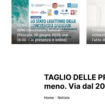
CONVEGNO: Lo stato legittimo
delle concessioni balneari
L’udien
(Pescara, 18 giugno 2026, ore
richies
16:00 – in presenza e online)
l’atto 
TAGLIO DELLE PRO
meno. Via dal 2
Home
Notizie