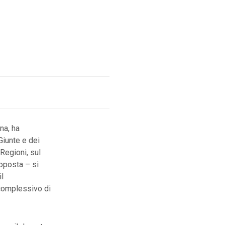
rna, ha
Giunte e dei
-Regioni, sul
roposta – si
l
complessivo di