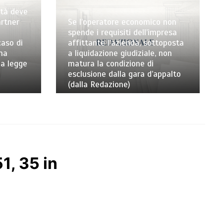
ità deve
artner
Se l’operatore economico non
spende i requisiti dell’impresa
aso di
affittante l’azienda, sottoposta
ma
a liquidazione giudiziale, non
la legge
matura la condizione di
esclusione dalla gara d’appalto
(dalla Redazione)
1, 35 in