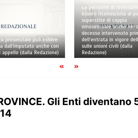
La pensione di reversibil
essere riconosciuta al p
superstite di coppia
omosessuale anche nel c
decesso intervenuto pri
za presenziale può essere
dell’entrata in vigore del
ta dall’imputato anche con
sulle unioni civili (dalla
di appello (dalla Redazione)
Redazione)
VINCE. Gli Enti diventano 5
014