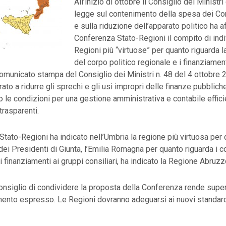
All’inizio di ottobre il Consiglio dei Ministri
legge sul contenimento della spesa dei Con
e sulla riduzione dell’apparato politico ha af
Conferenza Stato-Regioni il compito di indi
Regioni più “virtuose” per quanto riguarda l
del corpo politico regionale e i finanziament
. comunicato stampa del Consiglio dei Ministri n. 48 del 4 ottobre 
rato a ridurre gli sprechi e gli usi impropri delle finanze pubbliche
to le condizioni per una gestione amministrativa e contabile effici
 trasparenti.
tato-Regioni ha indicato nell’Umbria la regione più virtuosa per 
dei Presidenti di Giunta, l’Emilia Romagna per quanto riguarda i co
 i finanziamenti ai gruppi consiliari, ha indicato la Regione Abruzz
onsiglio di condividere la proposta della Conferenza rende super
ento espresso. Le Regioni dovranno adeguarsi ai nuovi standard 