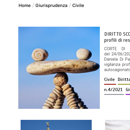
Home
Giurisprudenza
Civile
DIRITTO SCO
profili di r
CORTE DI C
del 24/06/2
Daniela Di 
vigilanza prof
autocagionato
Civile
Dirit
n.4/2021
G