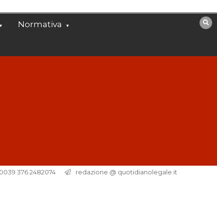
Normativa
. 0039 376 2482074
redazione @ quotidianolegale.it