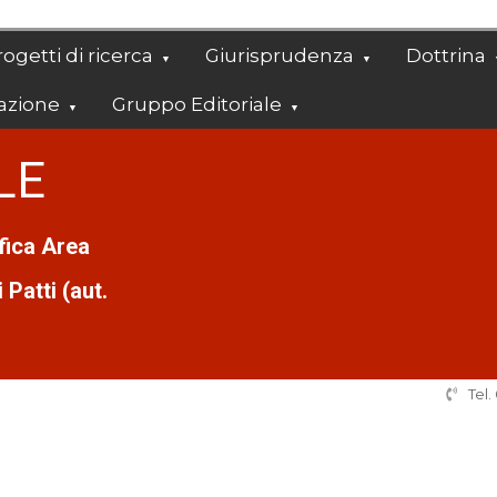
ogetti di ricerca
Giurisprudenza
Dottrina
azione
Gruppo Editoriale
LE
ifica Area
Patti (aut.
Tel