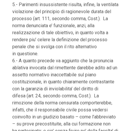
5.- Parimenti insussistente risulta, infine, la ventilata
violazione del principio di ragionevole durata del
processo (art. 111, secondo comma, Cost.). La
norma denunciata e’ funzionale, anzi, alla
realizzazione di tale obiettivo, in quanto volta a
rendere piu’ celere la definizione del processo
penale che si svolga con il rito alternativo
in questione.
6.- A quanto precede va aggiunto che la pronuncia
ablativa invocata dal rimettente darebbe adito ad un
assetto normativo inaccettabile sul piano
costituzionale, in quanto chiaramente contrastante
con la garanzia di inviolabilita’ del diritto di
difesa (art. 24, secondo comma, Cost.). La
rimozione della norma censurata comporterebbe,
infatti, che il responsabile civile possa vedersi
coinvolto in un giudizio basato – come l’abbreviato
– su prove precostituite, alla cui formazione non
ha partecipato: e cio’ senza fruire ne’ della facolta’ di