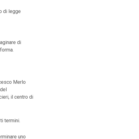
o di legge
aginare di
iforma.
ncesco Merlo
 del
ri, il centro di
i termini.
erminare uno