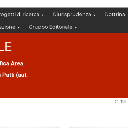
ogetti di ricerca
Giurisprudenza
Dottrina
azione
Gruppo Editoriale
LE
ifica Area
Patti (aut.
Tel