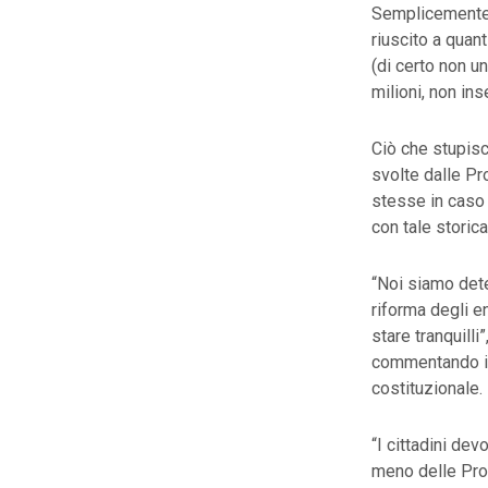
Semplicemente 
riuscito a quan
(di certo non u
milioni, non inse
Ciò che stupisc
svolte dalle Pr
stesse in caso 
con tale storica
“Noi siamo dete
riforma degli e
stare tranquilli
commentando in 
costituzionale.
“I cittadini dev
meno delle Prov