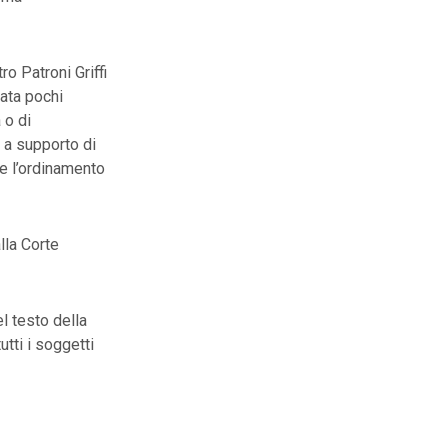
o Patroni Griffi
ata pochi
 o di
 a supporto di
 e l’ordinamento
lla Corte
l testo della
utti i soggetti