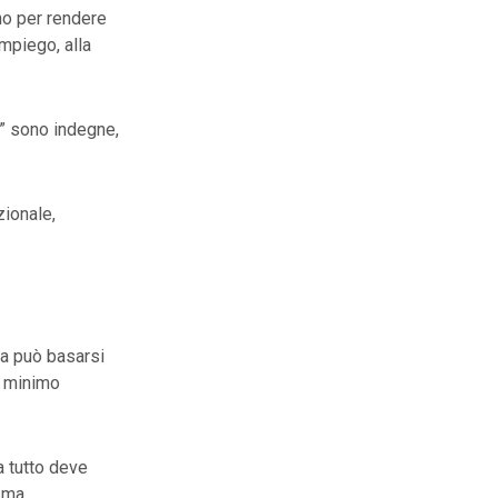
no per rendere
impiego, alla
e” sono indegne,
zionale,
ma può basarsi
il minimo
a tutto deve
, ma