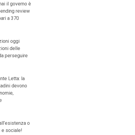
ai il governo è
spending review
pari a 370
zioni oggi
ioni delle
 da perseguire
te Letta: la
ttadini devono
onomie,
e
dall’esistenza o
 e sociale!