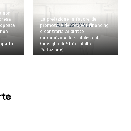
o non
mpresa
La prelazione in favore del
toposta
promotore del project financing
 non
è contraria al diritto
eurounitario: lo stabilisce il
appalto
Consiglio di Stato (dalla
Redazione)
rte