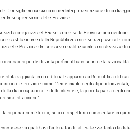
 del Consiglio annuncia un’immediata presentazione di un disegn
per la soppressione delle Province.
 sia l’emergenza del Paese, come se le Province non rientrino
ione costituzionale della Repubblica, come se sia possibile imm
orma delle Province dal percorso costituzionale complessivo di r
 consenso si perde di vista perfino il buon senso e la razionalità.
 è stata raggiunta in un editoriale apparso su Repubblica di Fra
iniscono le Province come “l’ente inutile degli stipendi inventati,
lla disoccupazione e delle clientele, la piccola patria degli uscie
esismo straccione”.
la si pensi, non è lecito, serio e rispettoso commentare in quest
onoscere su quali basi l’autore fondi tali certezze, tanto da det