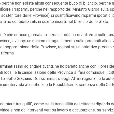
perché non esiste alcun conseguente buco di bilancio, perché m
tificare i risparmi, perché nel rapporto del Ministro Giarda sulla 
n sostenitore delle Province) si quantificavano risparmi ipotetici 
riti né contabilizzati, in quanto incerti, nel bilancio dello Stato.
e è che nessun giornalista, nessun politico si soffermi sulle fun
ovince, sviluppi un minimo di ragionamento sulle possibili allocaz
di soppressione delle Province, ragioni su un obiettivo preciso
 riforma.
rminatissimi ad andare avanti, ne ho parlato anche con il presiden
nti locali e la cancellazione delle Province si farà comunque. I ci
”, ha detto Graziano Delrio, ministro degli Affari regionali e le aut
un’intervista al quotidiano la Repubblica, la sentenza della Cort
ono stare tranquilli”, come se la tranquillità dei cittadini dipenda 
ince e non da interventi veri su lavoro e occupazione, su servizi