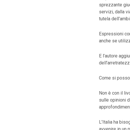
sprezzante giud
servizi, dalla v
tutela dell’ambi
Espressioni com
anche se utiliz
E l’autore aggiu
dell’arretratezza
Come si possono
Non è con il li
sulle opinioni d
approfondimen
L’Italia ha bis
avvenire in un 