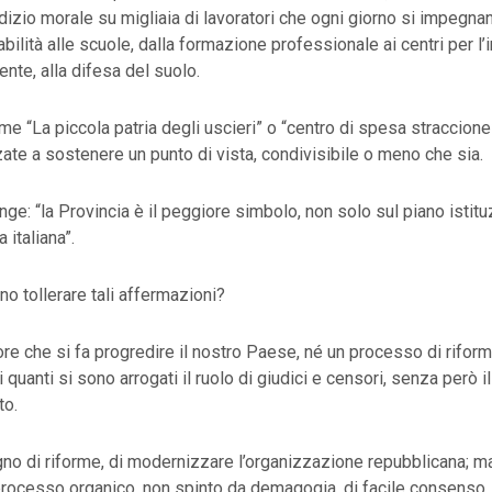
izio morale su migliaia di lavoratori che ogni giorno si impegna
iabilità alle scuole, dalla formazione professionale ai centri per l’
ente, alla difesa del suolo.
e “La piccola patria degli uscieri” o “centro di spesa straccion
zate a sostenere un punto di vista, condivisibile o meno che sia.
nge: “la Provincia è il peggiore simbolo, non solo sul piano istitu
 italiana”.
 tollerare tali affermazioni?
vore che si fa progredire il nostro Paese, né un processo di rifor
i quanti si sono arrogati il ruolo di giudici e censori, senza però 
to.
ogno di riforme, di modernizzare l’organizzazione repubblicana; m
processo organico, non spinto da demagogia, di facile consenso