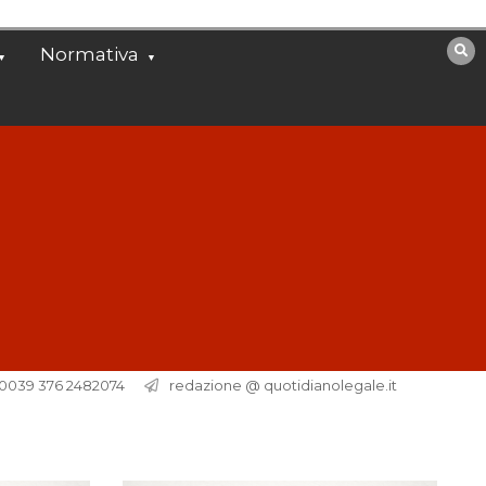
Normativa
. 0039 376 2482074
redazione @ quotidianolegale.it