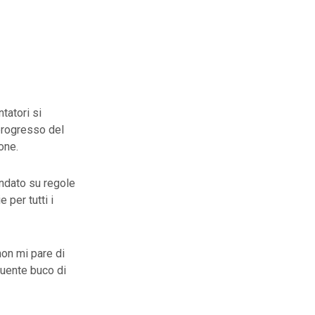
tatori si
 progresso del
one.
ondato su regole
 per tutti i
non mi pare di
guente buco di