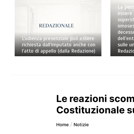
La pens
essere 
superst
omosess
decess
L’udienza presenziale può essere
dell’en
richiesta dall’imputato anche con
sulle un
l’atto di appello (dalla Redazione)
Redazi
Le reazioni scom
Costituzionale su
Home
Notizie