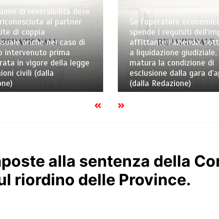
ione di reversibilità deve
riconosciuta al partner
Se l’operatore economic
ite di coppia
spende i requisiti dell’i
uale anche nel caso di
affittante l’azienda, sot
o intervenuto prima
a liquidazione giudiziale,
trata in vigore della legge
matura la condizione di
ioni civili (dalla
esclusione dalla gara d’
one)
(dalla Redazione)
poste alla sentenza della Co
l riordino delle Province.