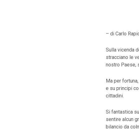
– di Carlo Rapi
Sulla vicenda de
stracciano le v
nostro Paese, s
Ma per fortuna,
e su principi c
cittadini.
Si fantastica su
sentire alcun g
bilancio da col