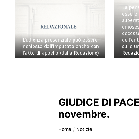
La pensione di reversibilità de
essere riconosciuta al partner
superstite di coppia
omosessuale anche nel caso d
decesso intervenuto prima
senziale può essere
dell’entrata in vigore della leg
l’imputato anche con
sulle unioni civili (dalla
llo (dalla Redazione)
Redazione)
GIUDICE DI PACE:
novembre.
Home
Notizie