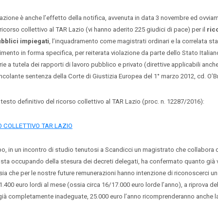
 è anche l’effetto della notifica, avvenuta in data 3 novembre ed ovvia
icorso collettivo al TAR Lazio (vi hanno aderito 225 giudici di pace) per il
ric
ubblici impiegati
, l’inquadramento come magistrati ordinari e la correlata sta
ento in forma specifica, per reiterata violazione da parte dello Stato Italiano
ie a tutela dei rapporti di lavoro pubblico e privato (direttive applicabili anch
incolante sentenza della Corte di Giustizia Europea del 1° marzo 2012, cd. O’Br
o definitivo del ricorso collettivo al TAR Lazio (proc. n. 12287/2016):
 COLLETTIVO TAR LAZIO
 un incontro di studio tenutosi a Scandicci un magistrato che collabora co
si sta occupando della stesura dei decreti delegati, ha confermato quanto già
ia che per le nostre future remunerazioni hanno intenzione di riconoscerci un
1.400 euro lordi al mese (ossia circa 16/17.000 euro lorde l’anno), a riprova de
e già completamente inadeguate, 25.000 euro l’anno ricomprenderanno anche l