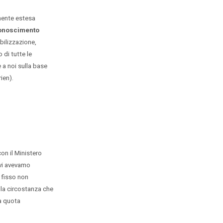
mente estesa
onoscimento
bilizzazione,
 di tutte le
e a noi sulla base
ien).
n il Ministero
 vi avevamo
 fisso non
lla circostanza che
a quota