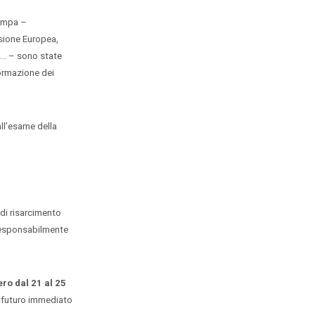
tampa –
ssione Europea,
U… – sono state
formazione dei
ll’esame della
di risarcimento
rresponsabilmente
ro dal 21 al 25
l futuro immediato