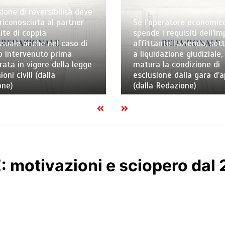
ve
Se l’operatore economico non
spende i requisiti dell’impresa
La p
i
affittante l’azienda, sottoposta
prom
a liquidazione giudiziale, non
è con
ge
matura la condizione di
eurou
esclusione dalla gara d’appalto
Consi
(dalla Redazione)
Reda
 motivazioni e sciopero dal 2