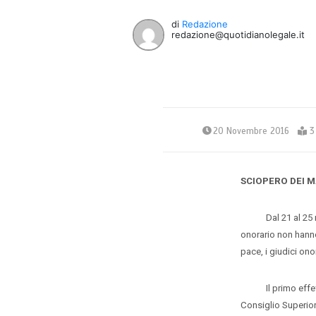
di
Redazione
redazione@quotidianolegale.it
20 Novembre 2016
3
SCIOPERO DEI M
Dal 21 al 25 novem
onorario non hanno
pace, i giudici onor
Il primo effetto 
Consiglio Superior