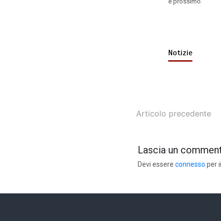
e prossimo.
Notizie
Articolo precedente
Lascia un commen
Devi essere
connesso
per 