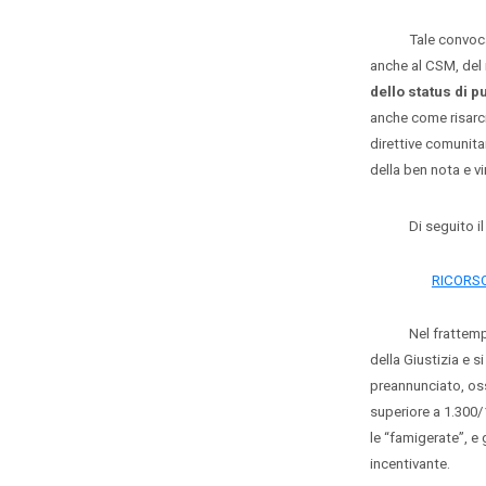
Tale convocazione
anche al CSM, del r
dello status di p
anche come risarcim
direttive comunitar
della ben nota e v
Di seguito il test
RICORSO
Nel frattempo, in
della Giustizia e 
preannunciato, oss
superiore a 1.300/
le “famigerate”, 
incentivante.