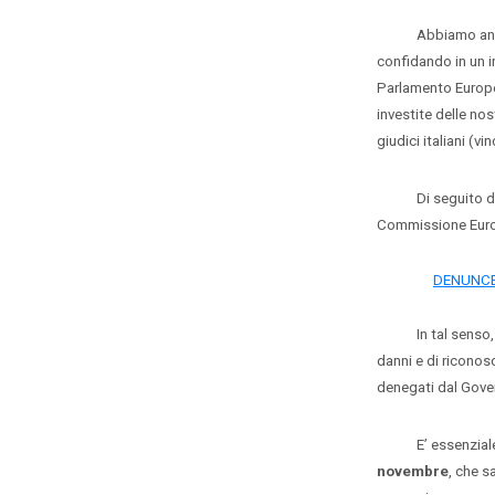
Abbiamo ancora 2
confidando in un i
Parlamento Europe
investite delle no
giudici italiani (vi
Di seguito due do
Commissione Euro
DENUNCE 
In tal senso, – s
danni e di riconos
denegati dal Gover
E’ essenziale, or
novembre
, che s