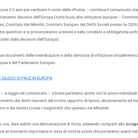
-3 anni per cambiare il corso della riforma, – continua il comunicato s
ntervento decisivo dell’Europa (tutte le più alte istituzioni europee – Commi
o, Comitato dei Ministri, Comitato Europeo dei Diritti Sociali presso la CED
stre questioni e si pronunceranno a breve) e nella correlata e obbligatoria uni
ncolati dalle decisioni dell’Europa).
cumenti delle rivendicazioni e della denuncia di infrazione attualmente a
pea e del Parlamento Europeo:
GIUDICI DI PACE IN EUROPA
i legge nel comunicato – a breve partiremo anche con le azioni individuali 
cimento dei diritti nascenti dal nostro rapporto di lavoro, abusivamente ed i
no e dai tecnici (ossia i magistrati) che operano nei Ministeri.
a, dare subito una dimostrazione di forza, aderendo compatti allo
sciope
arà un momento importante in vista di tutte le azioni che porteremo avanti ne