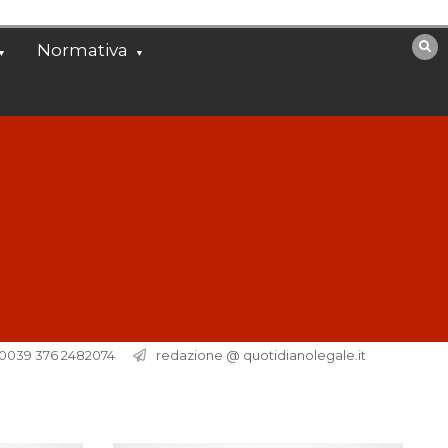
Normativa
. 0039 376 2482074
redazione @ quotidianolegale.it