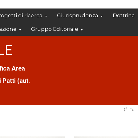
ogetti di ricerca
Giurisprudenza
Dottrina
azione
Gruppo Editoriale
LE
ifica Area
Patti (aut.
Tel