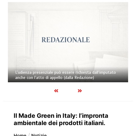
La pensione di reversibilità deve essere riconosci
partner superstite di coppia omosessuale anche 
ll’imputato
di decesso intervenuto prima dell’entrata in vigor
legge sulle unioni civili (dalla Redazione)
Il Made Green in Italy: l’impronta
ambientale dei prodotti italiani.
Home
Notizie