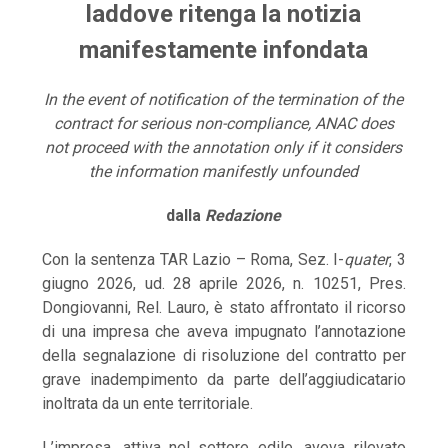
laddove ritenga la notizia
manifestamente infondata
In
the
event
of
notification
of
the
termination
of
the
contract
for
serious
non-compliance,
ANAC
does
not
proceed with
the
annotation
only
if
it
considers
the
information
manifestly
unfounded
dalla
Redazione
Con la sentenza TAR Lazio – Roma, Sez. I-
quater
, 3
giugno 2026, ud. 28 aprile 2026, n. 10251, Pres.
Dongiovanni, Rel. Lauro, è stato affrontato il ricorso
di una impresa che aveva impugnato l’annotazione
della segnalazione di risoluzione del contratto per
grave inadempimento da parte dell’aggiudicatario
inoltrata da un ente territoriale.
L’impresa, attiva nel settore edile, aveva rilevato