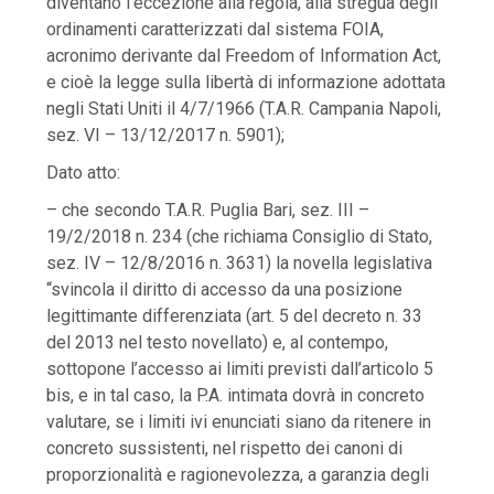
diventano l’eccezione alla regola, alla stregua degli
ordinamenti caratterizzati dal sistema FOIA,
acronimo derivante dal Freedom of Information Act,
e cioè la legge sulla libertà di informazione adottata
negli Stati Uniti il 4/7/1966 (T.A.R. Campania Napoli,
sez. VI – 13/12/2017 n. 5901);
Dato atto:
– che secondo T.A.R. Puglia Bari, sez. III –
19/2/2018 n. 234 (che richiama Consiglio di Stato,
sez. IV – 12/8/2016 n. 3631) la novella legislativa
“svincola il diritto di accesso da una posizione
legittimante differenziata (art. 5 del decreto n. 33
del 2013 nel testo novellato) e, al contempo,
sottopone l’accesso ai limiti previsti dall’articolo 5
bis, e in tal caso, la P.A. intimata dovrà in concreto
valutare, se i limiti ivi enunciati siano da ritenere in
concreto sussistenti, nel rispetto dei canoni di
proporzionalità e ragionevolezza, a garanzia degli