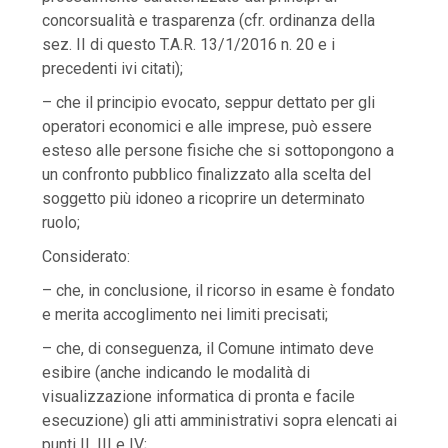
concorsualità e trasparenza (cfr. ordinanza della
sez. II di questo T.A.R. 13/1/2016 n. 20 e i
precedenti ivi citati);
– che il principio evocato, seppur dettato per gli
operatori economici e alle imprese, può essere
esteso alle persone fisiche che si sottopongono a
un confronto pubblico finalizzato alla scelta del
soggetto più idoneo a ricoprire un determinato
ruolo;
Considerato:
– che, in conclusione, il ricorso in esame è fondato
e merita accoglimento nei limiti precisati;
– che, di conseguenza, il Comune intimato deve
esibire (anche indicando le modalità di
visualizzazione informatica di pronta e facile
esecuzione) gli atti amministrativi sopra elencati ai
punti II, III e IV;