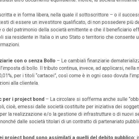
scritta e in forma libera, nella quale il sottoscrittore – o il succe
testi di essere un investitore qualificato, di non possedere più d
e o del patrimonio della società emittente e che il beneficiario ef
oli sia residente in Italia o in uno Stato o territorio che consente
rmazioni.
ziarie con o senza Bollo
– Le cambiali finanziarie dematerializ
’imposta di bollo. Il tributo continua, invece, ad applicarsi, nella
0,01%, per i titoli “cartacei”, così come è in ogni caso dovuta l’im
oni alla clientela.
 per i project bond
– La circolare si sofferma anche sulle “obb
toli, cioè, emessi dalle società costituite per iniziativa dei sogget
er la realizzazione e/o la gestione di infrastrutture o di nuovi se
, nonché dalle società titolari di un contratto di partenariato pubbl
dei project bond sono assimilati a quelli del debito pubblico:
i