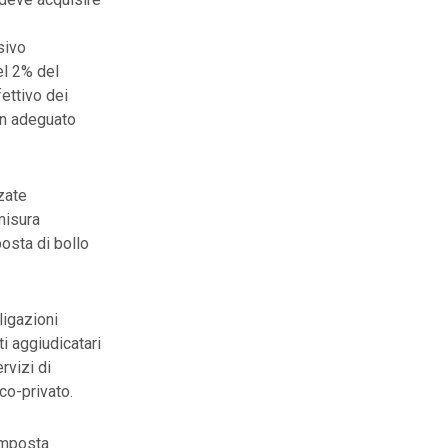
ssivo
el 2% del
fettivo dei
 un adeguato
zate
 misura
posta di bollo
ligazioni
ti aggiudicatari
rvizi di
ico-privato.
mposta