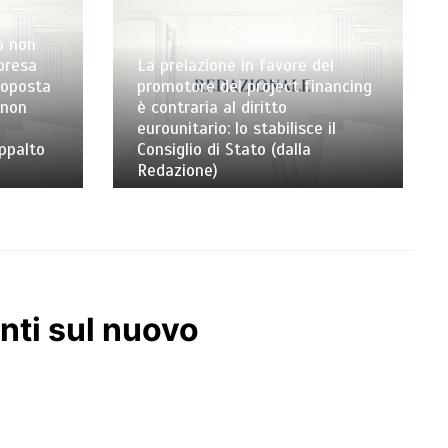
o non
mpresa
La prelazione in favore del
toposta
promotore del project financing
 non
è contraria al diritto
eurounitario: lo stabilisce il
appalto
Consiglio di Stato (dalla
Redazione)
enti sul nuovo