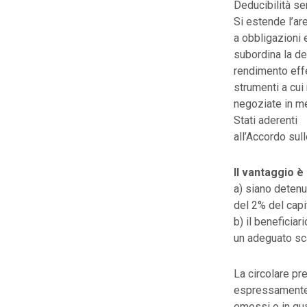
Deducibilità se
Si estende l’are
a obbligazioni 
subordina la ded
rendimento effe
strumenti a cui 
negoziate in me
Stati aderenti
all’Accordo sul
Il vantaggio è
a) siano detenu
del 2% del capi
b) il beneficiar
un adeguato sc
La circolare pr
espressamente i
emessi o in qua