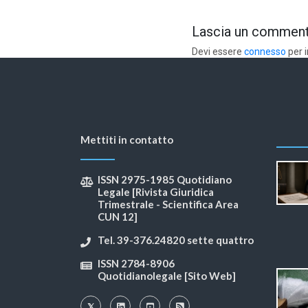
Lascia un commen
Devi essere
connesso
per 
Mettiti in contatto
ISSN 2975-1985 Quotidiano
Legale [Rivista Giuridica
Trimestrale - Scientifica Area
CUN 12]
Tel. 39-376.24820 sette quattro
ISSN 2784-8906
Quotidianolegale [Sito Web]