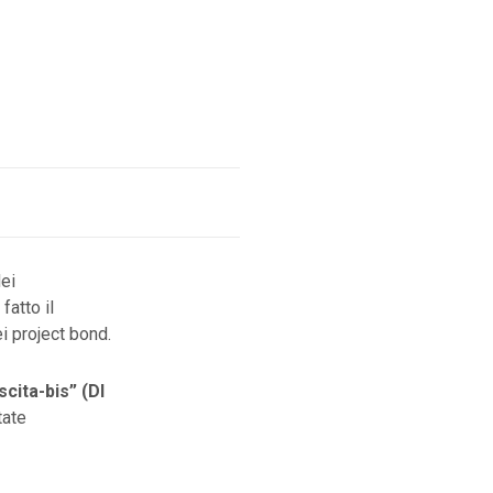
ei
fatto il
i project bond.
cita-bis” (Dl
tate