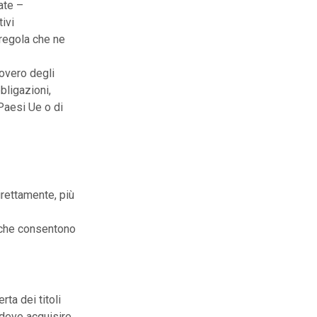
ate –
tivi
 regola che ne
novero degli
bligazioni,
Paesi Ue o di
irettamente, più
ri che consentono
ta dei titoli
 deve acquisire