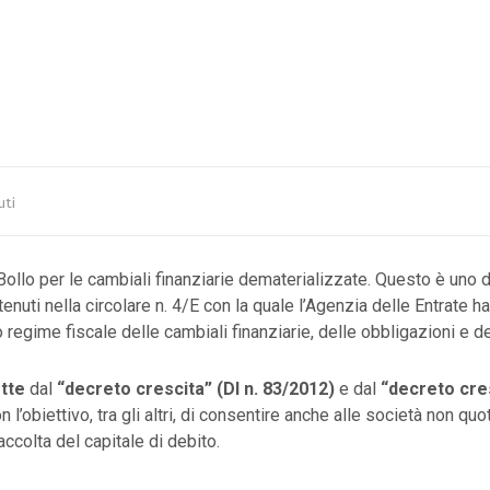
uti
ollo per le cambiali finanziarie dematerializzate. Questo è uno d
enuti nella circolare n. 4/E con la quale l’Agenzia delle Entrate ha 
 regime fiscale delle cambiali finanziarie, delle obbligazioni e de
otte
dal
“decreto crescita” (Dl n. 83/2012)
e dal
“decreto cres
n l’obiettivo, tra gli altri, di consentire anche alle società non quo
accolta del capitale di debito.