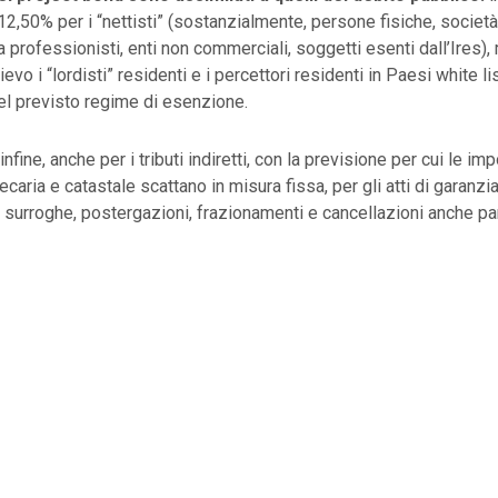
 12,50% per i “nettisti” (sostanzialmente, persone fisiche, società
a professionisti, enti non commerciali, soggetti esenti dall’Ires)
ievo i “lordisti” residenti e i percettori residenti in Paesi white li
el previsto regime di esenzione.
nfine, anche per i tributi indiretti, con la previsione per cui le im
tecaria e catastale scattano in misura fissa, per gli atti di garanz
i surroghe, postergazioni, frazionamenti e cancellazioni anche par