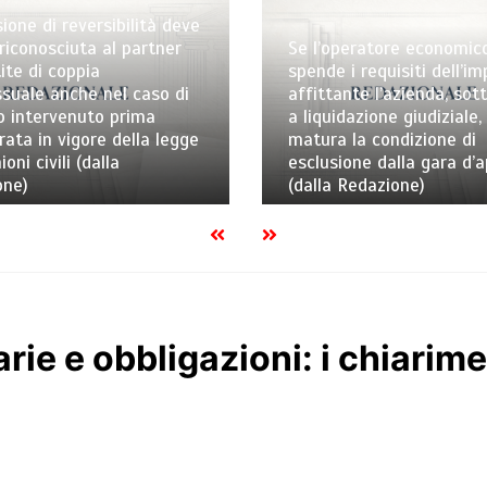
ione di reversibilità deve
riconosciuta al partner
Se l’operatore economic
ite di coppia
spende i requisiti dell’i
uale anche nel caso di
affittante l’azienda, sot
o intervenuto prima
a liquidazione giudiziale,
trata in vigore della legge
matura la condizione di
ioni civili (dalla
esclusione dalla gara d’
one)
(dalla Redazione)
rie e obbligazioni: i chiarim