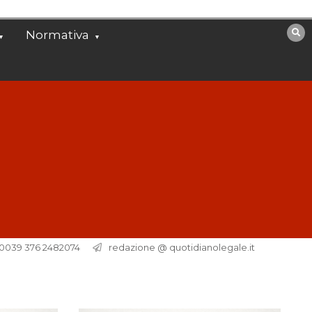
Normativa
. 0039 376 2482074
redazione @ quotidianolegale.it