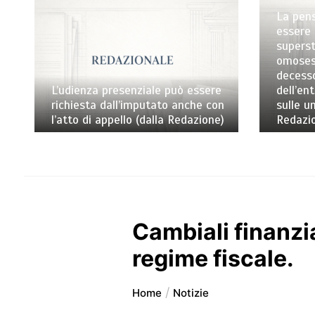
La pens
essere 
superst
omosess
decess
L’udienza presenziale può essere
dell’en
richiesta dall’imputato anche con
sulle un
l’atto di appello (dalla Redazione)
Redazi
Cambiali finanzia
regime fiscale.
Home
Notizie