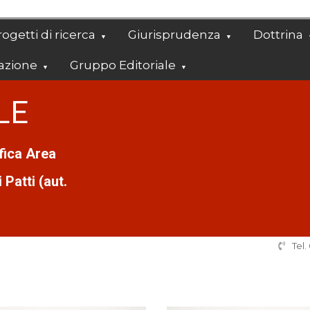
ogetti di ricerca
Giurisprudenza
Dottrina
azione
Gruppo Editoriale
LE
ifica Area
Patti (aut.
Tel