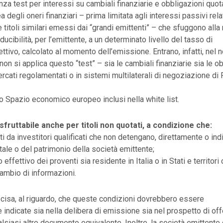
nza test per interessi su cambiali finanziarie e obbligazioni quot
a degli oneri finanziari – prima limitata agli interessi passivi rela
e titoli similari emessi dai “grandi emittenti” – che sfuggono alla
ucibilità, per l’emittente, a un determinato livello del tasso di
ttivo, calcolato al momento dell’emissione. Entrano, infatti, nel 
non si applica questo “test” – sia le cambiali finanziarie sia le ob
rcati regolamentati o in sistemi multilaterali di negoziazione di 
lo Spazio economico europeo inclusi nella white list.
 sfruttabile anche per titoli non quotati, a condizione che:
ti da investitori qualificati che non detengano, direttamente o ind
tale o del patrimonio della società emittente;
io effettivo dei proventi sia residente in Italia o in Stati e territo
ambio di informazioni.
ecisa, al riguardo, che queste condizioni dovrebbero essere
ndicate sia nella delibera di emissione sia nel prospetto di offer
lsiasi altro documento equivalente. Inoltre, la società emittente