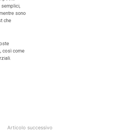
 semplici,
, mentre sono
st che
poste
ia, così come
ziali.
Articolo successivo