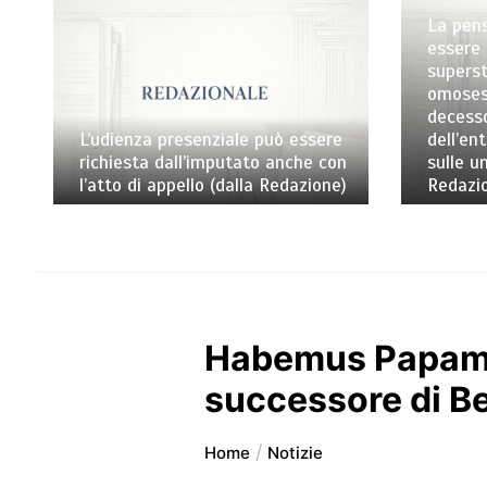
La pens
essere 
superst
omosess
decess
L’udienza presenziale può essere
dell’en
richiesta dall’imputato anche con
sulle un
l’atto di appello (dalla Redazione)
Redazi
Habemus Papam: 
successore di B
Home
Notizie