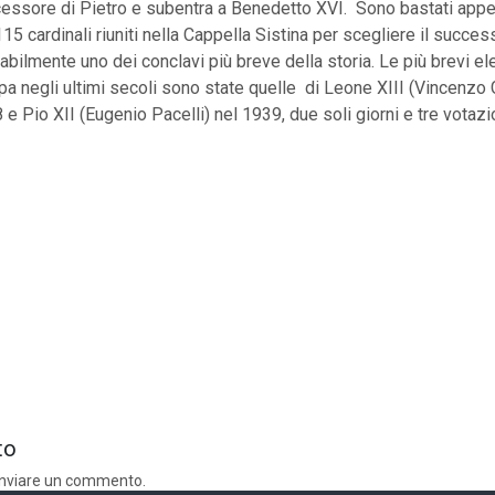
ssore di Pietro e subentra a Benedetto XVI. Sono bastati appen
115 cardinali riuniti nella Cappella Sistina per scegliere il succe
abilmente uno dei conclavi più breve della storia. Le più brevi el
pa negli ultimi secoli sono state quelle di Leone XIII (Vincenzo
e Pio XII (Eugenio Pacelli) nel 1939, due soli giorni e tre votazio
to
inviare un commento.