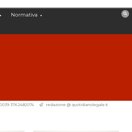
Normativa
. 0039 376 2482074
redazione @ quotidianolegale.it