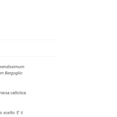
erendissimum
m Bergoglio
hiesa cattolica
 scelto. E’ il