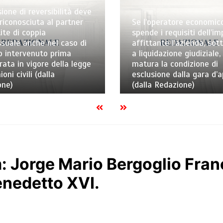
ione di reversibilità deve
riconosciuta al partner
Se l’operatore economic
ite di coppia
spende i requisiti dell’i
uale anche nel caso di
affittante l’azienda, sot
o intervenuto prima
a liquidazione giudiziale,
trata in vigore della legge
matura la condizione di
ioni civili (dalla
esclusione dalla gara d’
one)
(dalla Redazione)
Jorge Mario Bergoglio Franc
enedetto XVI.