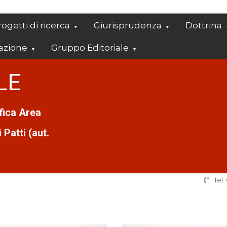
ogetti di ricerca
Giurisprudenza
Dottrina
azione
Gruppo Editoriale
LE
ifica Area
Patti (aut.
Tel