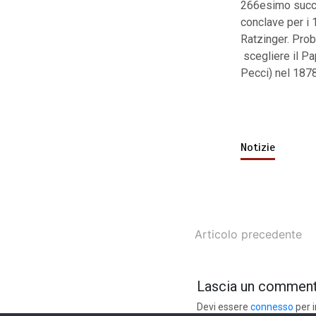
266esimo succe
conclave per i 
Ratzinger. Prob
scegliere il Pa
Pecci) nel 1878 
Notizie
Articolo precedente
Lascia un commen
Devi essere
connesso
per 