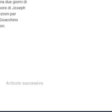
a due giorni di
ssore di Joseph
ezioni per
 Gioacchino
ni.
Articolo successivo