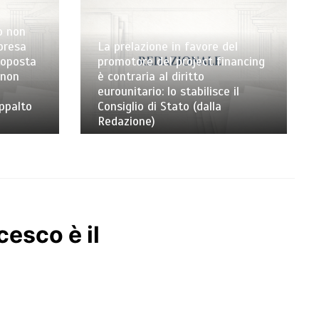
o non
mpresa
La prelazione in favore del
toposta
promotore del project financing
 non
è contraria al diritto
eurounitario: lo stabilisce il
appalto
Consiglio di Stato (dalla
Redazione)
esco è il