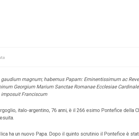
uto
s gaudium magnum; habemus Papam: Eminentissimum ac Rev
num Georgium Marium Sanctae Romanae Ecclesiae Cardinale
 imposuit Franciscum
goglio, italo-argentino, 76 anni, è il 266 esimo Pontefice della C
esuita.
ica ha un nuovo Papa. Dopo il quinto scrutinio il Pontefice è stato