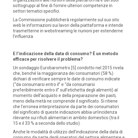
sottogruppi al fine di fornire ulteriori competenze in
settori tematici specifici.
La Commissione pubblicherà regolarmente sul suo sito
web le informazioni sui lavori della piattaforma e intende
trasmetterne in webstreaming le riunioni per estenderne
l’influenza.
E l’indicazione della data di consumo? È un metodo
efficace per risolvere il problema?
Un sondaggio Eurobarometro [5] condotto nel 2015 rivela
che, benché la maggioranza dei consumatori (58 %)
dichiari di verificare sempre le date di consumo indicate
(“da consumarsi entro il” e “da consumarsi
preferibilmente entro il” sull’etichetta degli alimenti) al
momento dell’acquisto e della preparazione dei pasti,
meno della metà ne comprende il significato. Si ritiene
che l’erronea interpretazione da parte dei consumatori
del significato di queste indicazioni abbia un’incidenza
rilevante sui rifiuti alimentari in ambito domestico (tra il
15 e il 33 % a seconda dello studio).
Anche le modalità di utilizzo dell’indicazione della data di
consumo da parte degli operatori del settore alimentare e