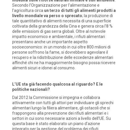
Secondo l’Organizzazione per l’alimentazione e
l’agricoltura circa
un terzo di tutti gli alimenti prodotti a
livello mondiale va perso o sprecato
; la produzione di
tale quantitativo di alimenti necessita di una superficie
coltivata della grandezza della Cina e genera circa l’8 %
delle emissioni di gas serra globali. Oltre al notevole
impatto economico e ambientale, i rifiuti alimentari
presentano anche un importante aspetto
socioeconomico: in un mondo in cui oltre 800 milioni di
persone soffrono la fame, si dovrebbero agevolare il
recupero e la ridistribuzione delle eccedenze alimentari
affinché chi ne ha maggiormente bisogno possa ricevere
alimenti sicuri e idonei al consumo.
L’UE sta già facendo qualcosa al riguardo? E le
politiche nazionali?
Dal 2012 la Commissione si impegna e collabora
attivamente con tutti gli attori per individuare gli sprechi
alimentari lungo la filiera alimentare, gli ostacoli che si
frappongono alla prevenzione dei rifiuti alimentari e i
settori in cui sono necessarie azioni a livello dell’UE. Su
questa base è stato elaborato un piano d’azione
integrato per la gestione del problema dei rifiuti