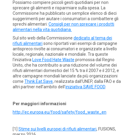
Possiamo compiere piccoli gesti quotidiani per non
sprecare gli alimenti e risparmiare sulla spesa. La
Commissione ha pubblicato un semplice elenco di dieci
suggerimenti per aiutare i consumatori a combattere gli
sprechi alimentari:
Consigli per non sprecare i prodotti
alimentari nella vita quotidiana.
Sul sito web della Commissione
dedicato al tema dei
rifiuti alimentari
sono riportati vari esempi di campagne
antispreco rivolte ai consumatori e organizzate a livello
locale, regionale, nazionale e mondiale. Tra queste
l’iniziativa
Love Food Hate Waste
promossa dal Regno
Unito, che ha contribuito a una riduzione del volume dei
rifiuti alimentari domestici del 15 % tra il 2007 e il 2012, e
altre campagne mondiali lanciate da più organizzazioni
come
Think.Eat.Save
, realizzata dall’UNEP, dalla FAO e da
altri partner nell’ambito dell’
iniziativa SAVE FOOD
.
Per maggiori informazioni
http://ec.europa.eu/food/safety/food_waste_en
[1]
Stime sui livelli europei di rifiuti alimentari
, FUSIONS,
marzo 2016