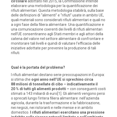
circolare
adottato nel 2015, la Commissione intende
elaborare una metodologia per la quantificazione dei
rifiuti alimentari. Questa metodologia stabilirà, sulla base
delle definizioni di “alimenti” e “rifiuti” usate in ambito UE,
quali materiali sono considerati rifiuti alimentari e quali no
a ogni fase della filiera alimentare. Una quantificazione e
una comunicazione coerenti dei livelli di rifiuti alimentari
nell’UE consentiranno agli Stati membri e agli attori della
catena del valore nel settore alimentare di confrontare e
monitorare tali livelli e quindi di valutare l’efficacia delle
iniziative adottate per prevenire la produzione di tali
rifiuti.
Qual è la portata del problema?
I rifiuti alimentari destano serie preoccupazioni in Europa:
si stima che
ogni anno nell’UE si sprechino circa
88 milioni di tonnellate di cibo – indicativamente il
20 % di tutti gli alimenti prodotti –
con conseguenti costi
stimati a 143 miliardi di euro[1]. Gli alimenti vengono persi
o sprecati lungo l’intera filiera alimentare: nell’azienda
agricola, durante la trasformazione e la fabbricazione,
nei negozi, nei ristoranti e nelle mense e in ambito
domestico.
I rifiuti alimentari esercitano una pressione
indebita sulle risorse naturali limitate e sull’ambiente
.