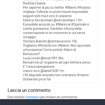
Rodotà e basta
Per saperne di più su twitter #Marini #Rodota
migliaia i follower in pochi minuti impossibile
seguirli tutti ma il coro è unanime.
Debora Serracchiani ‏@serracchiani 17m
Il possibile accordo su #Marini al #Quirinale è
scelta gravissima. Sarebbe vittoria della
conservazione in un momento in cui serve
coraggio.
Stefano Bianchi ‏@stefanoscrive 19s
Vogliamo #Rodotà non #Marini. Non sprecate
un’occasione! Come potete fidarvi di
Berlusconi?
Luca Lonati ‏@lona1991 46s
Bersani ha un’ orgasmo ad ogni elettore perso.
E’ l’unica spiegazione
marco soro ‏@alesil1630 1m
I 50 deputati renziani non voteranno #marini .
Dichiarato poco fa!
Lascia un commento
Devi essere
connesso
per inviare un commento.