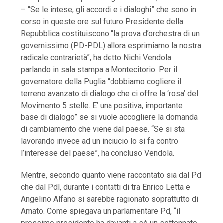
– “Se le intese, gli accordi e i dialoghi” che sono in
corso in queste ore sul futuro Presidente della
Repubblica costituiscono “la prova d’orchestra di un
governissimo (PD-PDL) allora esprimiamo la nostra
radicale contrarietà”, ha detto Nichi Vendola
parlando in sala stampa a Montecitorio. Per il
governatore della Puglia “dobbiamo cogliere il
terreno avanzato di dialogo che ci offre la ‘rosa’ del
Movimento 5 stelle. E’ una positiva, importante
base di dialogo” se si vuole accogliere la domanda
di cambiamento che viene dal paese. “Se si sta
lavorando invece ad un inciucio lo si fa contro
l’interesse del paese”, ha concluso Vendola.
Mentre, secondo quanto viene raccontato sia dal Pd
che dal Pdl, durante i contatti di tra Enrico Letta e
Angelino Alfano si sarebbe ragionato soprattutto di
Amato. Come spiegava un parlamentare Pd, “il
prossimo presidente ha davanti a sé un settennato