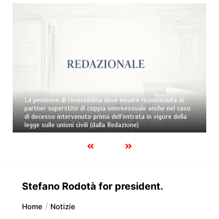
eve essere riconosciuta al
Se l’operatore economico non spen
 omosessuale anche nel caso
dell’impresa affittante l’azienda,
ell’entrata in vigore della
giudiziale, non matura la condizio
 Redazione)
d’appalto (dalla Redazione)
Stefano Rodotà for president.
Home
Notizie