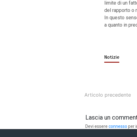
limite di un fa
del rapporto o 
In questo senso
a quanto in pre
Notizie
Articolo precedente
Lascia un commen
Devi essere
connesso
per 