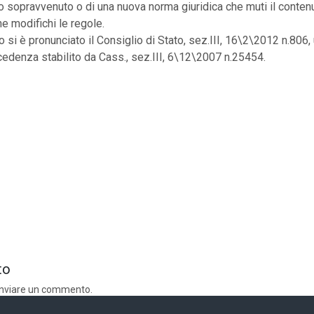
tto sopravvenuto o di una nuova norma giuridica che muti il conte
ne modifichi le regole.
 si è pronunciato il Consiglio di Stato, sez.III, 16\2\2012 n.806
cedenza stabilito da Cass., sez.III, 6\12\2007 n.25454.
to
inviare un commento.