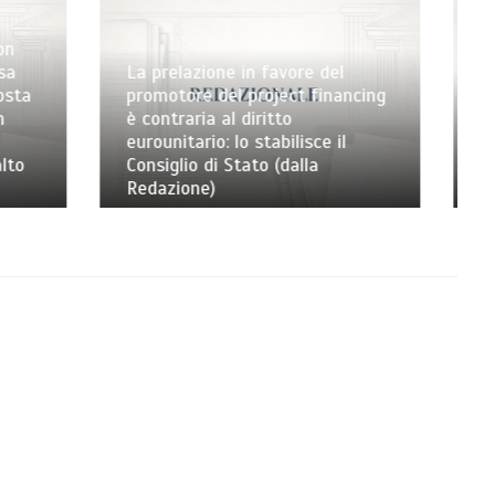
del
inancing
Dal 2 giugno in vigore il d.lgs. 21
aprile 2026, n. 81, di attuazione
e il
della Direttiva (UE) 2024/1203
sulla tutela penale dell’ambiente
(dalla Redazione)