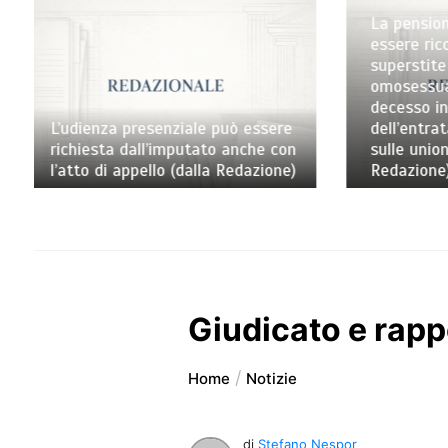
La pensione di reversibilità deve
essere riconosciuta al partner
Se l’o
superstite di coppia
spende
omosessuale anche nel caso di
affitt
decesso intervenuto prima
a liqu
e
dell’entrata in vigore della legge
matura
n
sulle unioni civili (dalla
esclus
)
Redazione)
(dalla
Giudicato e rapp
Home
Notizie
di
Stefano Nespor