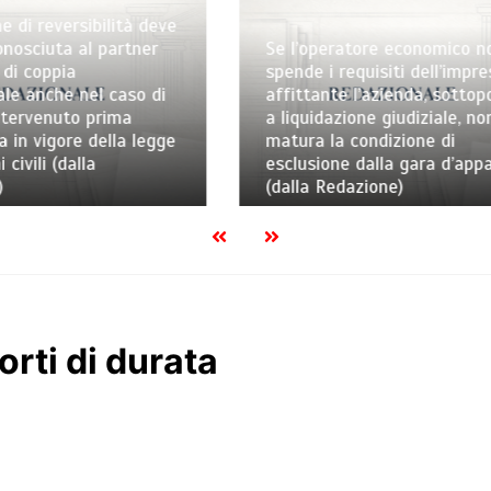
peratore economico non
 i requisiti dell’impresa
La prelazione in favore 
ante l’azienda, sottoposta
promotore del project f
idazione giudiziale, non
è contraria al diritto
 la condizione di
eurounitario: lo stabilisc
ione dalla gara d’appalto
Consiglio di Stato (dalla
 Redazione)
Redazione)
orti di durata