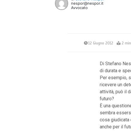
nespor@nespor.it
Avvocato
12 Giugno 2012
2 min
Di Stefano Nesp
di durata e spe
Per esempio, se
ricevere un det
attività, può il
futuro?
È una question
sembra essersi c
cosa giudicata 
anche per il fut