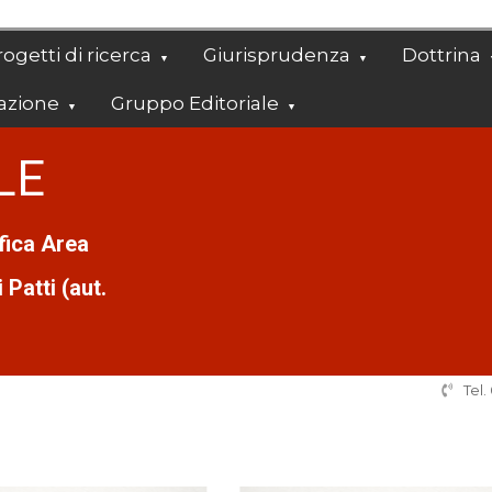
ogetti di ricerca
Giurisprudenza
Dottrina
azione
Gruppo Editoriale
LE
ifica Area
Patti (aut.
Tel