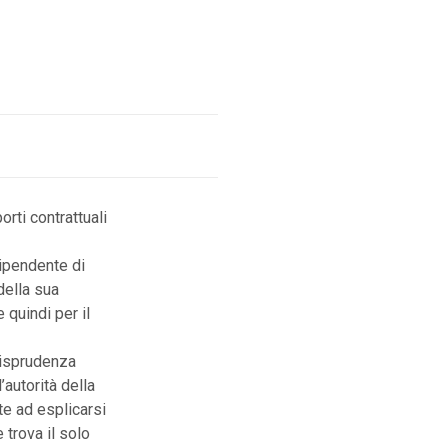
rti contrattuali
dipendente di
della sua
 quindi per il
risprudenza
’autorità della
e ad esplicarsi
 trova il solo