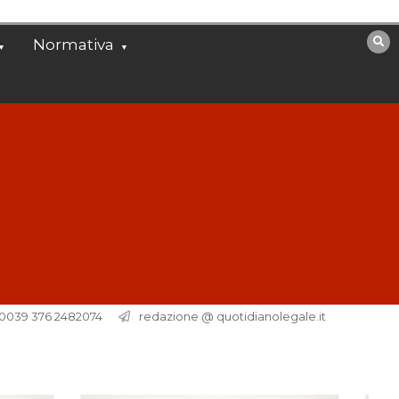
Normativa
. 0039 376 2482074
redazione @ quotidianolegale.it