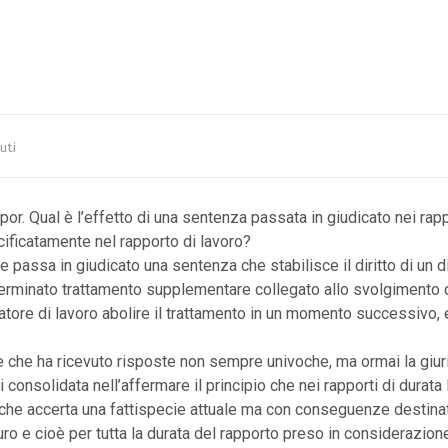
uti
or. Qual è l’effetto di una sentenza passata in giudicato nei rappo
cificatamente nel rapporto di lavoro?
 passa in giudicato una sentenza che stabilisce il diritto di un 
erminato trattamento supplementare collegato allo svolgimento 
 datore di lavoro abolire il trattamento in un momento successivo, e
e che ha ricevuto risposte non sempre univoche, ma ormai la giu
onsolidata nell’affermare il principio che nei rapporti di durata l
che accerta una fattispecie attuale ma con conseguenze destinat
uro e cioè per tutta la durata del rapporto preso in considerazione