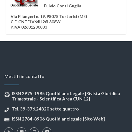
Fulvio Conti Guglia
Via Filangeri n. 19, 98078 Tortorici (ME)
C.F. CNTFLV64H26L308W
P.IVA 02601280833
Mettiti in contatto
ISSN 2975-1985 Quotidiano Legale [Rivista Giuridica
Trimestrale - Scientifica Area CUN 12]
Tel. 39-376.24820 sette quattro
ISSN 2784-8906 Quotidianolegale [Sito Web]