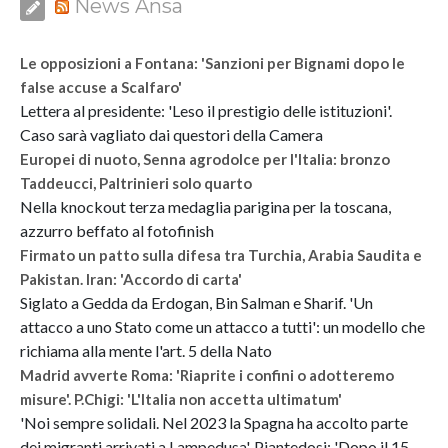
News Ansa
Le opposizioni a Fontana: 'Sanzioni per Bignami dopo le
false accuse a Scalfaro'
Lettera al presidente: 'Leso il prestigio delle istituzioni'.
Caso sarà vagliato dai questori della Camera
Europei di nuoto, Senna agrodolce per l'Italia: bronzo
Taddeucci, Paltrinieri solo quarto
Nella knockout terza medaglia parigina per la toscana,
azzurro beffato al fotofinish
Firmato un patto sulla difesa tra Turchia, Arabia Saudita e
Pakistan. Iran: 'Accordo di carta'
Siglato a Gedda da Erdogan, Bin Salman e Sharif. 'Un
attacco a uno Stato come un attacco a tutti': un modello che
richiama alla mente l'art. 5 della Nato
Madrid avverte Roma: 'Riaprite i confini o adotteremo
misure'. P.Chigi: 'L'Italia non accetta ultimatum'
'Noi sempre solidali. Nel 2023 la Spagna ha accolto parte
dei migranti arrivati a Lampedusa'. Piantedosi: 'Dopo il 15