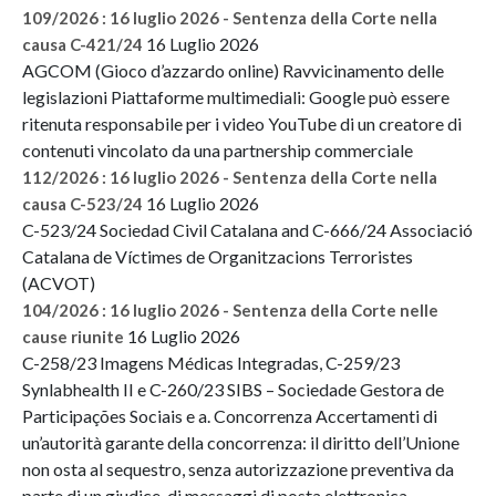
109/2026 : 16 luglio 2026 - Sentenza della Corte nella
16 Luglio 2026
causa C-421/24
AGCOM (Gioco d’azzardo online) Ravvicinamento delle
legislazioni Piattaforme multimediali: Google può essere
ritenuta responsabile per i video YouTube di un creatore di
contenuti vincolato da una partnership commerciale
112/2026 : 16 luglio 2026 - Sentenza della Corte nella
16 Luglio 2026
causa C-523/24
C-523/24 Sociedad Civil Catalana and C-666/24 Associació
Catalana de Víctimes de Organitzacions Terroristes
(ACVOT)
104/2026 : 16 luglio 2026 - Sentenza della Corte nelle
16 Luglio 2026
cause riunite
C-258/23 Imagens Médicas Integradas, C-259/23
Synlabhealth II e C-260/23 SIBS – Sociedade Gestora de
Participações Sociais e a. Concorrenza Accertamenti di
un’autorità garante della concorrenza: il diritto dell’Unione
non osta al sequestro, senza autorizzazione preventiva da
parte di un giudice, di messaggi di posta elettronica