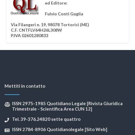
ed Editore:
Fulvio Conti Guglia
Via Filangeri n. 19, 98078 Tortorici (ME)
C.F. CNTFLV64H26L308W
P.IVA 02601280833
Mettiti in contatto
ISSN 2975-1985 Quotidiano Legale [Rivista Giuridica
Trimestrale - Scientifica Area CUN 12]
Tel. 39-376.24820 sette quattro
ISSN 2784-8906 Quotidianolegale [Sito Web]