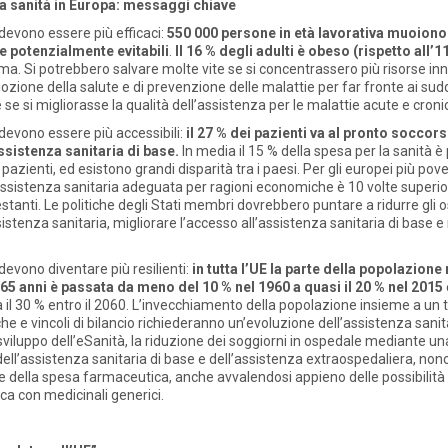
a sanità in Europa: messaggi chiave
i devono essere più efficaci:
550 000 persone in età lavorativa muoiono
e potenzialmente evitabili
.
Il 16 % degli adulti è obeso (rispetto all’1
a. Si potrebbero salvare molte vite se si concentrassero più risorse inn
ozione della salute e di prevenzione delle malattie per far fronte ai sudde
 e se si migliorasse la qualità dell’assistenza per le malattie acute e croni
i devono essere più accessibili:
il 27 % dei pazienti va al pronto soccor
ssistenza sanitaria di base.
In media il 15 % della spesa per la sanità 
azienti, ed esistono grandi disparità tra i paesi. Per gli europei più pover
ssistenza sanitaria adeguata per ragioni economiche è 10 volte superior
tanti. Le politiche degli Stati membri dovrebbero puntare a ridurre gli o
sistenza sanitaria, migliorare l’accesso all’assistenza sanitaria di base e 
 devono diventare più resilienti:
in tutta l’UE la parte della popolazione 
 65 anni è passata da meno del 10 % nel 1960 a quasi il 20 % nel 2015
 il 30 % entro il 2060. L’invecchiamento della popolazione insieme a un
che e vincoli di bilancio richiederanno un’evoluzione dell’assistenza sanit
iluppo dell’eSanità, la riduzione dei soggiorni in ospedale mediante un
ll’assistenza sanitaria di base e dell’assistenza extraospedaliera, non
 della spesa farmaceutica, anche avvalendosi appieno delle possibilità di
ca con medicinali generici.