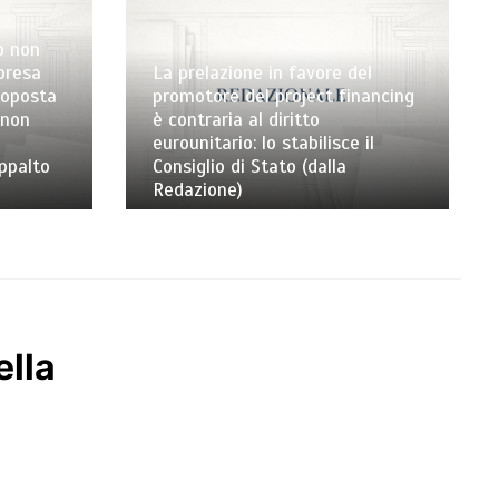
o non
mpresa
La prelazione in favore del
toposta
promotore del project financing
 non
è contraria al diritto
eurounitario: lo stabilisce il
appalto
Consiglio di Stato (dalla
Redazione)
ella