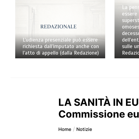
La pens
essere 
superst
omosess
decess
L’udienza presenziale può essere
dell’en
richiesta dall’imputato anche con
sulle un
l’atto di appello (dalla Redazione)
Redazi
LA SANITÀ IN EU
Commissione eur
Home
Notizie