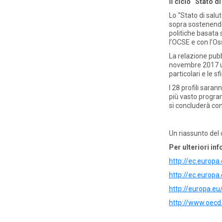
Il ciclo “Stato d
Lo “Stato di salu
sopra sostenendo
politiche basata s
l’OCSE e con l’Os
La relazione pubb
novembre 2017 un 
particolari e le 
I 28 profili sara
più vasto program
si concluderà con
Un riassunto del c
Per ulteriori in
http://ec.europ
http://ec.europa
http://europa.e
http://www.oecd