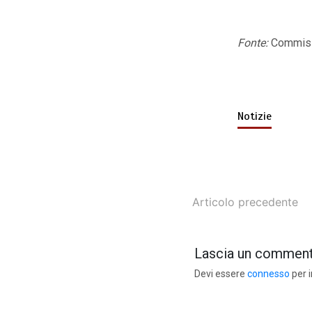
Fonte:
Commiss
Notizie
Articolo precedente
Lascia un commen
Devi essere
connesso
per 