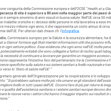
ione congiunta della Commissione europea e dell’OCSE “
Health at a Gla
speranza di vita è superiore a 80 anni nella maggior parte dei paesi d
n è sempre sinonimo di anni vissuti in buona salute. Nell’UE circa 50 milio
se malattie croniche e i decessi delle persone in età lavorativa a esse im
e mezzo milione ogni anno, il che rappresenta un costo annuo di circa 1
e dell’UE. Per ulteriori dati chiave cfr. l’
infografica
.
itis
, Commissario europeo per la Salute e la sicurezza alimentare, ha di
 at a Glance’ fornisce agli Stati membri informazioni utili che possono infl
ute in ogni settore politico. Essa evidenzia che ogni anno nell’UE molte pe
 potenzialmente evitabili che sono collegate a fattori di rischio quali tab
e la necessità di continuare a lavorare per garantire un maggiore accesso 
azione rappresenta l’iniziativa faro del partenariato tra la Commissione e 
nze specifiche sulla salute e sui sistemi sanitari a livello nazionale e tr
erso lo ‘Stato di salute nell’UE’.”
egretario generale dell’Organizzazione per la cooperazione e lo svilupp
to: “
Si potrebbero salvare molte più vite umane se gli standard dell’assi
migliore livello in tutti i paesi dell’UE. Occorre fare di più per ridurre le ine
 e qualità dell’assistenza sanitaria e i sistemi sanitari europei devono div
tinare le risorse verso i settori che hanno il maggior impatto sui risultati i
zione.”