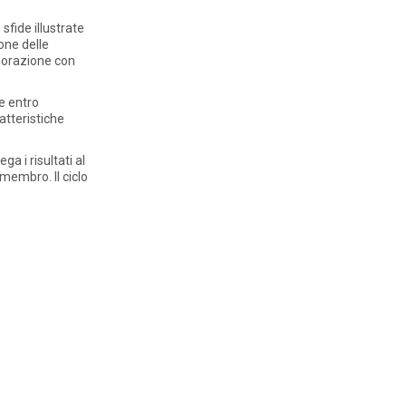
sfide illustrate
one delle
laborazione con
re entro
atteristiche
a i risultati al
membro. Il ciclo