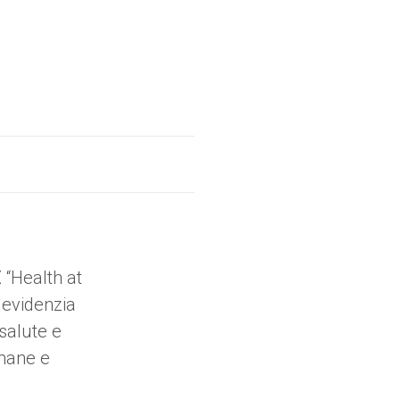
E
“Health at
 evidenzia
 salute e
umane e