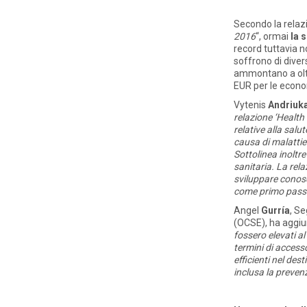
Secondo la relaz
2016
“, ormai
la 
record tuttavia no
soffrono di diver
ammontano a oltr
EUR per le economi
Vytenis
Andriuka
relazione ‘Health
relative alla sal
causa di malattie
Sottolinea inoltr
sanitaria. La rel
sviluppare conosce
come primo passo v
Angel
Gurría
, S
(OCSE), ha aggiun
fossero elevati al 
termini di accesso
efficienti nel des
inclusa la preven