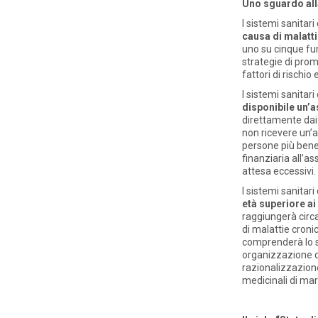
Uno sguardo all
I sistemi sanitar
causa di malatti
uno su cinque fum
strategie di prom
fattori di rischio
I sistemi sanitar
disponibile un’a
direttamente dai p
non ricevere un’a
persone più benes
finanziaria all’as
attesa eccessivi.
I sistemi sanitari
età superiore ai
raggiungerà circa
di malattie croni
comprenderà lo sv
organizzazione de
razionalizzazione
medicinali di mar