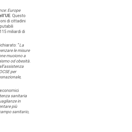
nce: Europe
ell’UE
. Questo
ni di cittadini
putabili
15 miliardi di
chiarato: “
La
uenzare le misure
rsone muoiono a
agismo od obesità.
all’assistenza
l’OCSE per
ansnazionale,
o economici
stenza sanitaria
guaglianze in
entare più
n campo sanitario,