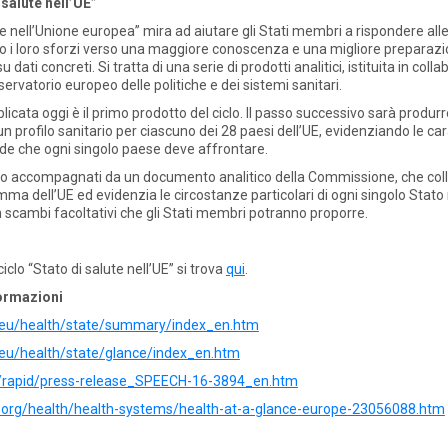
i salute nell’UE”
te nell’Unione europea” mira ad aiutare gli Stati membri a rispondere alle 
 i loro sforzi verso una maggiore conoscenza e una migliore preparazi
u dati concreti. Si tratta di una serie di prodotti analitici, istituita in col
servatorio europeo delle politiche e dei sistemi sanitari.
licata oggi è il primo prodotto del ciclo. Il passo successivo sarà produr
profilo sanitario per ciascuno dei 28 paesi dell’UE, evidenziando le car
sfide che ogni singolo paese deve affrontare.
nno accompagnati da un documento analitico della Commissione, che colleg
ma dell’UE ed evidenzia le circostanze particolari di ogni singolo Stato 
 scambi facoltativi che gli Stati membri potranno proporre.
iclo “Stato di salute nell’UE” si trova
qui
.
formazioni
a.eu/health/state/summary/index_en.htm
.eu/health/state/glance/index_en.htm
u/rapid/press-release_SPEECH-16-3894_en.htm
.org/health/health-systems/health-at-a-glance-europe-23056088.htm