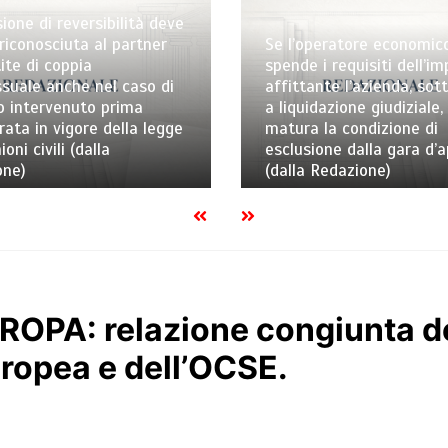
ione di reversibilità deve
riconosciuta al partner
Se l’operatore economic
ite di coppia
spende i requisiti dell’i
uale anche nel caso di
affittante l’azienda, sot
o intervenuto prima
a liquidazione giudiziale,
trata in vigore della legge
matura la condizione di
ioni civili (dalla
esclusione dalla gara d’
one)
(dalla Redazione)
ROPA: relazione congiunta d
opea e dell’OCSE.