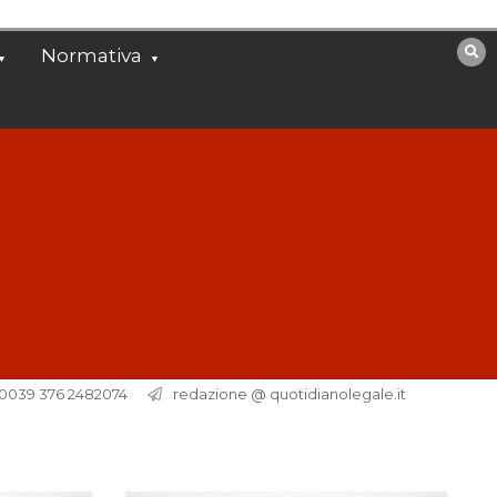
Normativa
. 0039 376 2482074
redazione @ quotidianolegale.it