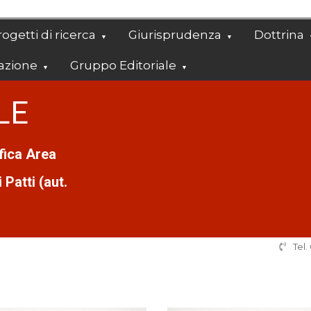
ogetti di ricerca
Giurisprudenza
Dottrina
azione
Gruppo Editoriale
LE
ifica Area
Patti (aut.
Tel