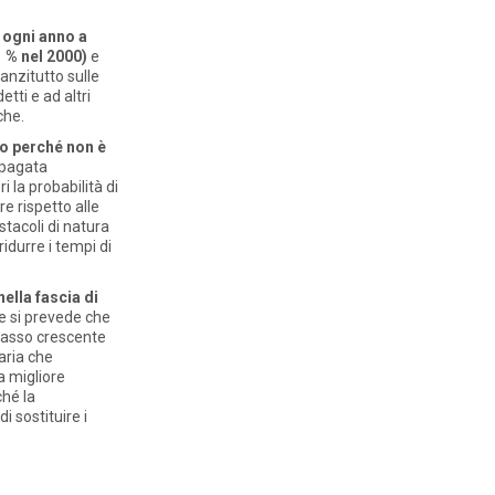
 ogni anno a
1 % nel 2000)
e
anzitutto sulle
tti e ad altri
che.
so perché non è
è pagata
i la probabilità di
e rispetto alle
stacoli di natura
ridurre i tempi di
nella fascia di
e si prevede che
 tasso crescente
aria che
a migliore
ché la
 sostituire i