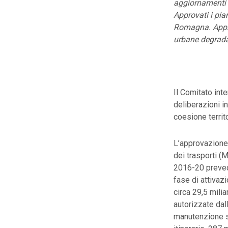
aggiornamenti d
Approvati i pia
Romagna. Approv
urbane degrada
Il Comitato int
deliberazioni in
coesione territo
L’approvazione 
dei trasporti (
2016-20 prevede 
fase di attivazi
circa 29,5 milia
autorizzate dall
manutenzione st