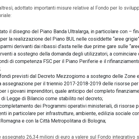
altresì, adottato importanti misure relative al Fondo per lo svilup
riale:
ato il disegno del Piano Banda Ultralarga, in particolare con – f
i per la realizzazione del Piano BUL nelle cosiddette “aree grigie”
sparmi derivanti dai ribassi d’asta nelle due prime gare sulle “are
terventi a sostegno della domanda degli utilizzatori, a cominciare 
ndi di competenza FSC per il Piano Periferie e il rifinanziament
;
 fondi previsti dal Decreto Mezzogiorno a sostegno delle Zone
a assegnazione per il triennio 2017-2018-2019 delle risorse per
per i giovani imprenditori, quale anticipo del completo finanziame
e di Legge di Bilancio come stabilito nel decreto;
 completamento dei Programmi operativi ministeriali, di risorse p
enti in particolare per infrastrutture, ambiente, edilizia sociale co
Romagna e con la Città Metropolitana di Bologna;
ne assegnato 26,34 milioni di euro a valere sul Fondo integrativo 