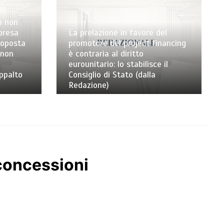
o non
mpresa
La prelazione in favore del
toposta
promotore del project financing
 non
è contraria al diritto
eurounitario: lo stabilisce il
appalto
Consiglio di Stato (dalla
Redazione)
 concessioni