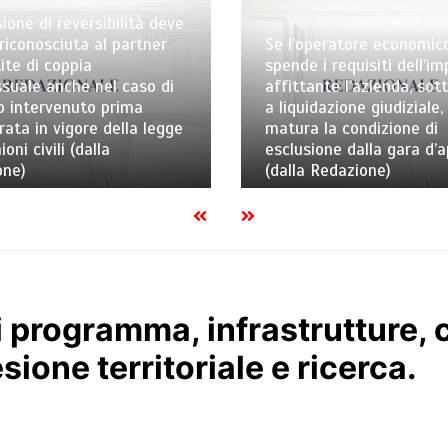
ione di reversibilità deve
riconosciuta al partner
Se l’operatore economic
ite di coppia
spende i requisiti dell’i
uale anche nel caso di
affittante l’azienda, sot
o intervenuto prima
a liquidazione giudiziale,
trata in vigore della legge
matura la condizione di
ioni civili (dalla
esclusione dalla gara d’
one)
(dalla Redazione)
di programma, infrastrutture,
sione territoriale e ricerca.