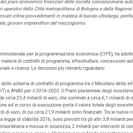
ei piani economico finanziari delle società concessionarie auto
ni operativi della Città metropolitana di Bologna e della Regione
ati infine provvedimenti in materia di banda ultralarga, perifer
te, giovani imprenditori del mezzogiorno.
erministeriale per la programmazione economica (CIPE), ha adotta
 materia di contratti di programma, infrastrutture, concessioni aut
riale e ricerca. Le decisioni più rilevanti riguardano:
dello schema di contratto di programma tra il Ministero delle inf
MIT) e ANAS per il 2016-2020. Il Piano pluriennale degli investi
circa 23,4 miliardi di euro, che sommati a circa 6,1 miliardi di in
one ed in corso di esecuzione porta il valore totale degli investi
rdi di euro, di cui circa 21,9 miliardi sono finanziati. Tra le nuove 
a legge di stabilità 2016, sono previsti tra gli altri 3,8 miliardi per
raordinaria e messa in sicurezza, 2 miliardi per interventi di c