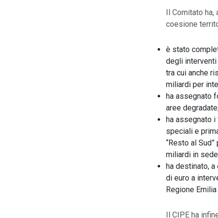
Il Comitato ha, 
coesione territo
è stato complet
degli intervent
tra cui anche ri
miliardi per in
ha assegnato fo
aree degradate
ha assegnato i
speciali e prim
“Resto al Sud” 
miliardi in sed
ha destinato, a
di euro a interv
Regione Emilia 
Il CIPE ha infi