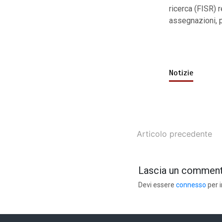
ricerca (FISR) r
assegnazioni, pa
Notizie
Articolo precedente
Lascia un commen
Devi essere
connesso
per 