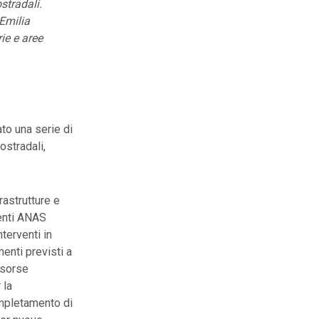
stradali.
 Emilia
ie e aree
to una serie di
ostradali,
rastrutture e
menti ANAS
terventi in
menti previsti a
risorse
 la
ompletamento di