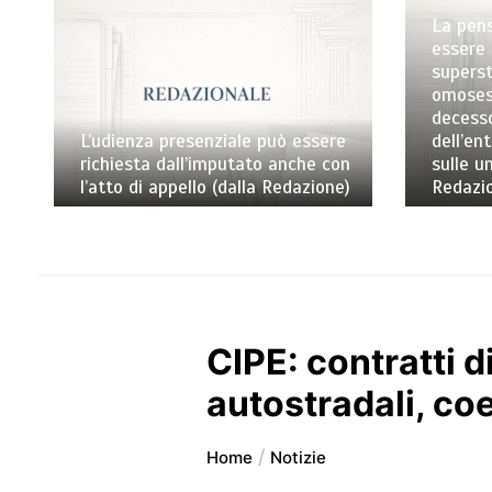
La pens
essere 
superst
omosess
decess
L’udienza presenziale può essere
dell’en
richiesta dall’imputato anche con
sulle un
l’atto di appello (dalla Redazione)
Redazi
CIPE: contratti 
autostradali, coe
Home
Notizie