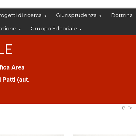
ogetti di ricerca
Giurisprudenza
Dottrina
azione
Gruppo Editoriale
LE
ifica Area
Patti (aut.
Tel