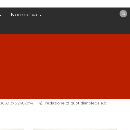
Normativa
. 0039 376 2482074
redazione @ quotidianolegale.it