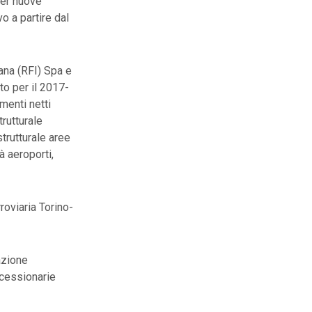
per nuove
o a partire dal
iana (RFI) Spa e
ato per il 2017-
amenti netti
trutturale
strutturale aree
à aeroporti,
rroviaria Torino-
azione
ncessionarie