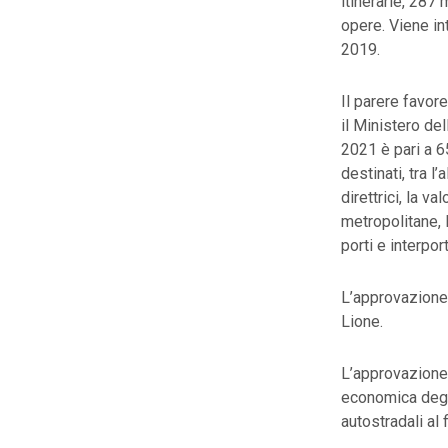
itinerarie, 287
opere. Viene int
2019.
Il parere favore
il Ministero del
2021 è pari a 65
destinati, tra l
direttrici, la v
metropolitane, l
porti e interpor
L’approvazione e
Lione.
L’approvazione,
economica degli
autostradali al