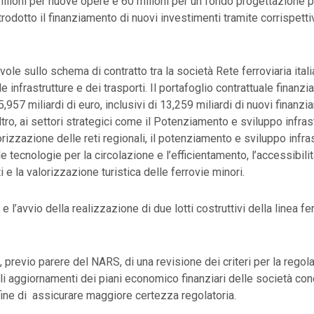
 milioni per nuove opere e 60 milioni per un fondo progettazione 
rodotto il finanziamento di nuovi investimenti tramite corrispettiv
vole sullo schema di contratto tra la società Rete ferroviaria ital
le infrastrutture e dei trasporti. Il portafoglio contrattuale finanzi
,957 miliardi di euro, inclusivi di 13,259 miliardi di nuovi finanzi
’altro, ai settori strategici come il Potenziamento e sviluppo infras
alorizzazione delle reti regionali, il potenziamento e sviluppo infra
e tecnologie per la circolazione e l’efficientamento, l’accessibilit
ti e la valorizzazione turistica delle ferrovie minori.
 l’avvio della realizzazione di due lotti costruttivi della linea fe
 previo parere del NARS, di una revisione dei criteri per la regol
 aggiornamenti dei piani economico finanziari delle società co
 fine di assicurare maggiore certezza regolatoria.