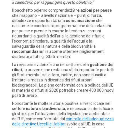
il calendario per raggiungere questo obiettivo.”
Il pacchetto odierno comprende:
28 relazioni per paese
che mappano – a livello nazionale – punti di forza,
debolezze e opportunità; una
comunicazione
che
riassume le conclusioni programmatiche delle relazioni
per paese e prende in esame le tendenze comuni
riguardanti la qualità dell’aria, la gestione dei rifiuti e
l’economia circolare, la qualità dell’acqua e la
salvaguardia della natura e della biodiversità; e
raccomandazioni
su come ottenere miglioramenti
destinate a tutti gli Stati membri.
La revisione evidenzia che nel settore della
gestione dei
rifiuti
, la prevenzione resta una sfida importante per tutti
gli Stati membri; sei di loro, inoltre, non sono riusciti a
limitare la messa in discarica dei rifiuti urbani
biodegradabili. La piena conformità con la politica dell’UE
in materia di rifiuti al 2020 potrebbe creare 400 000 nuovi
posti di lavoro.
Nonostante le molte le storie positive a livello locale nel
settore
natura e biodiversità
, è necessario intensificare
gli sforzi per l’attuazione della legislazione ambientale
dell’UE, come confermato dal
controllo dell’adeguatezza
delle direttive Uccelli e Habitat
svolto dall’UE. In caso