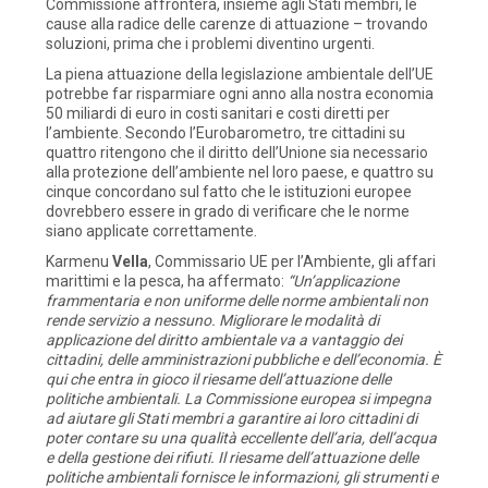
Commissione affronterà, insieme agli Stati membri, le
cause alla radice delle carenze di attuazione – trovando
soluzioni, prima che i problemi diventino urgenti.
La piena attuazione della legislazione ambientale dell’UE
potrebbe far risparmiare ogni anno alla nostra economia
50 miliardi di euro in costi sanitari e costi diretti per
l’ambiente. Secondo l’Eurobarometro, tre cittadini su
quattro ritengono che il diritto dell’Unione sia necessario
alla protezione dell’ambiente nel loro paese, e quattro su
cinque concordano sul fatto che le istituzioni europee
dovrebbero essere in grado di verificare che le norme
siano applicate correttamente.
Karmenu
Vella
, Commissario UE per l’Ambiente, gli affari
marittimi e la pesca, ha affermato:
“Un’applicazione
frammentaria e non uniforme delle norme ambientali non
rende servizio a nessuno. Migliorare le modalità di
applicazione del diritto ambientale va a vantaggio dei
cittadini, delle amministrazioni pubbliche e dell’economia. È
qui che entra in gioco il riesame dell’attuazione delle
politiche ambientali. La Commissione europea si impegna
ad aiutare gli Stati membri a garantire ai loro cittadini di
poter contare su una qualità eccellente dell’aria, dell’acqua
e della gestione dei rifiuti. Il riesame dell’attuazione delle
politiche ambientali fornisce le informazioni, gli strumenti e