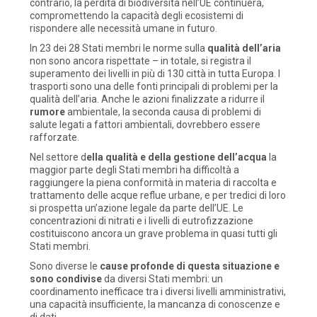
contrario, la perdita di biodiversità nell’UE continuerà,
compromettendo la capacità degli ecosistemi di
rispondere alle necessità umane in futuro.
In 23 dei 28 Stati membri le norme sulla
qualità dell’aria
non sono ancora rispettate – in totale, si registra il
superamento dei livelli in più di 130 città in tutta Europa. I
trasporti sono una delle fonti principali di problemi per la
qualità dell’aria. Anche le azioni finalizzate a ridurre il
rumore
ambientale, la seconda causa di problemi di
salute legati a fattori ambientali, dovrebbero essere
rafforzate.
Nel settore d
ella qualità e della gestione dell’acqua
la
maggior parte degli Stati membri ha difficoltà a
raggiungere la piena conformità in materia di raccolta e
trattamento delle acque reflue urbane, e per tredici di loro
si prospetta un’azione legale da parte dell’UE. Le
concentrazioni di nitrati e i livelli di eutrofizzazione
costituiscono ancora un grave problema in quasi tutti gli
Stati membri.
Sono diverse le
cause profonde di questa situazione e
sono condivise
da diversi Stati membri: un
coordinamento inefficace tra i diversi livelli amministrativi,
una capacità insufficiente, la mancanza di conoscenze e
di dati.