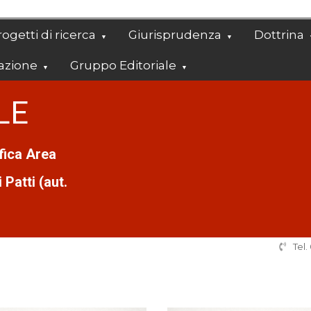
ogetti di ricerca
Giurisprudenza
Dottrina
azione
Gruppo Editoriale
LE
ifica Area
Patti (aut.
Tel