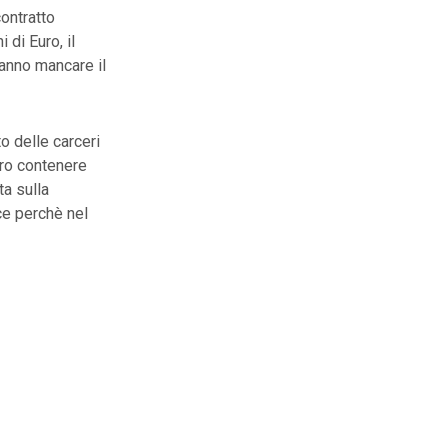
ontratto
 di Euro, il
 fanno mancare il
o delle carceri
ero contenere
ta sulla
ce perchè nel