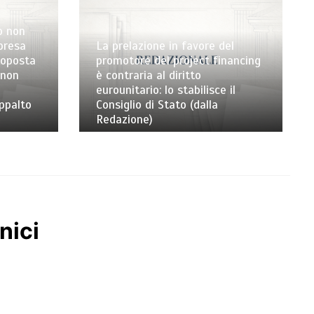
o non
mpresa
La prelazione in favore del
toposta
promotore del project financing
 non
è contraria al diritto
eurounitario: lo stabilisce il
appalto
Consiglio di Stato (dalla
Redazione)
nici