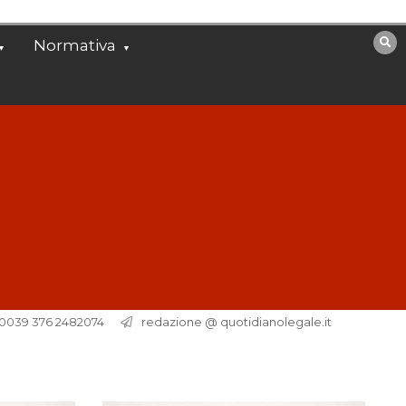
Normativa
. 0039 376 2482074
redazione @ quotidianolegale.it