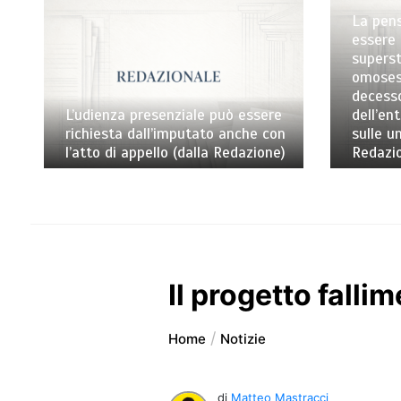
La pens
essere 
superst
omosess
decess
L’udienza presenziale può essere
dell’en
richiesta dall’imputato anche con
sulle un
l’atto di appello (dalla Redazione)
Redazi
Il progetto fallim
Home
Notizie
di
Matteo Mastracci