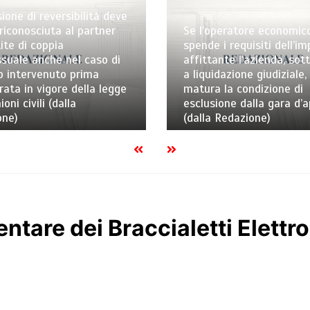
ione di reversibilità deve
riconosciuta al partner
Se l’operatore economic
ite di coppia
spende i requisiti dell’i
uale anche nel caso di
affittante l’azienda, sot
o intervenuto prima
a liquidazione giudiziale,
trata in vigore della legge
matura la condizione di
ioni civili (dalla
esclusione dalla gara d’
one)
(dalla Redazione)
entare dei Braccialetti Elettro