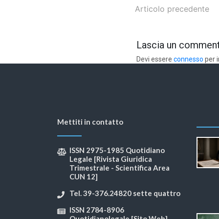
Articolo precedente
Lascia un commen
Devi essere
connesso
per 
Mettiti in contatto
ISSN 2975-1985 Quotidiano
Legale [Rivista Giuridica
Trimestrale - Scientifica Area
CUN 12]
Tel. 39-376.24820 sette quattro
ISSN 2784-8906
Quotidianolegale [Sito Web]