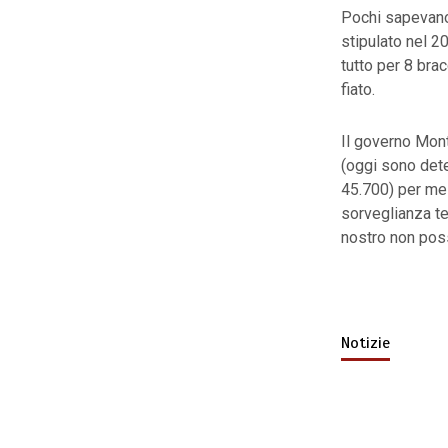
Pochi sapevano,
stipulato nel 20
tutto per 8 brac
fiato.
Il governo Mont
(oggi sono dete
45.700) per mez
sorveglianza te
nostro non pos
Notizie