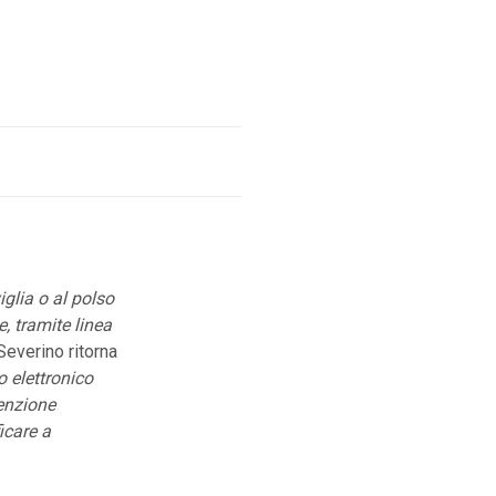
iglia o al polso
e, tramite linea
Severino ritorna
o elettronico
tenzione
ficare a