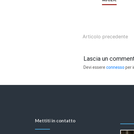
Articolo precedente
Lascia un commen
Devi essere
connesso
per 
Mettiti in contatto