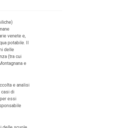
iliche)
imane
arie venete e,
qua potabile. Il
ni delle
za (tra cui
 Montagnana e
ccolta e analisi
 casi di
 per essi
esponsabile
ci delle scuole