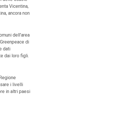
enta Vicentina,
tina, ancora non
comuni dell’area
 Greenpeace di
e dati
dai loro figli.
 Regione
re i livelli
e in altri paesi