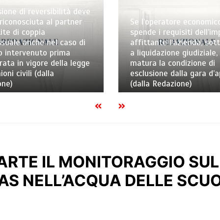
ione di reversibilità deve
riconosciuta al partner
Se l’operatore economic
ite di coppia
spende i requisiti dell’i
uale anche nel caso di
affittante l’azienda, sot
o intervenuto prima
a liquidazione giudiziale,
trata in vigore della legge
matura la condizione di
ioni civili (dalla
esclusione dalla gara d’
one)
(dalla Redazione)
ARTE IL MONITORAGGIO SU
FAS NELL’ACQUA DELLE SCU