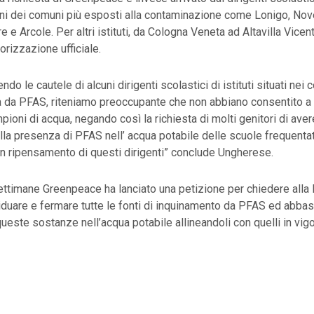
uni dei comuni più esposti alla contaminazione come Lonigo, Nov
 e Arcole. Per altri istituti, da Cologna Veneta ad Altavilla Vicen
torizzazione ufficiale.
o le cautele di alcuni dirigenti scolastici di istituti situati nei 
a da PFAS, riteniamo preoccupante che non abbiano consentito a
pioni di acqua, negando così la richiesta di molti genitori di aver
lla presenza di PFAS nell’ acqua potabile delle scuole frequentate 
n ripensamento di questi dirigenti” conclude Ungherese.
ettimane Greenpeace ha lanciato una petizione per chiedere alla
iduare e fermare tutte le fonti di inquinamento da PFAS ed abbassa
ueste sostanze nell’acqua potabile allineandoli con quelli in vigor