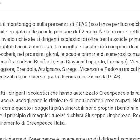
i
 il monitoraggio sulla presenza di PFAS (sostanze perfluoroalch
bile erogata nelle scuole primarie del Veneto. Nelle scorse sett
viato richieste ai dirigenti scolastici di oltre trenta scuole prim
 istituti hanno autorizzato la raccolta e l’analisi dei campioni di ac
ccherà, nei prossimi giorni, le scuole primarie di numerosi comu
ona (tra cui San Bonifacio, San Giovanni Lupatoto, Legnago), Vicen
giore, Brendola, Arzignano, Sarego, Vicenza) e Padova (tra cui
erizzati da un diverso grado di contaminazione da PFAS.
tti i dirigenti scolastici che hanno autorizzato Greenpeace alla ra
 acqua, accogliendo le richieste di molti genitori preoccupati. Nei
come questo i soggetti più vulnerabili sono proprio i bambini e
 il principio di maggior tutela” dichiara Giuseppe Ungherese, R
namento di Greenpeace Italia.
a richiesta di Greenpeace è invece arrivato dai dirigenti scolasti