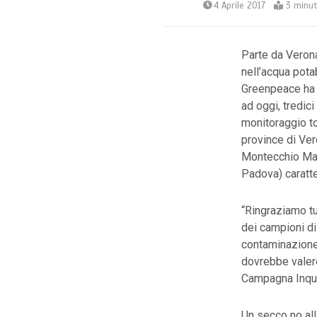
4 Aprile 2017
3 minut
Parte da Verona
nell’acqua pota
Greenpeace ha in
ad oggi, tredici
monitoraggio to
province di Ver
Montecchio Mag
Padova) caratt
“Ringraziamo tu
dei campioni di
contaminazione 
dovrebbe valere
Campagna Inqui
Un secco no all