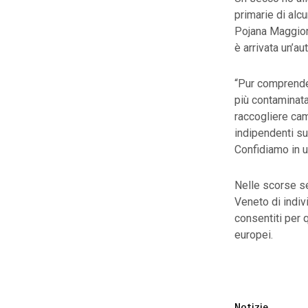
primarie di alc
Pojana Maggiore
è arrivata un’au
“Pur comprendend
più contaminat
raccogliere cam
indipendenti su
Confidiamo in u
Nelle scorse s
Veneto di indiv
consentiti per q
europei.
Notizie