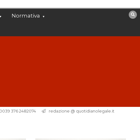
Normativa
. 0039 376 2482074
redazione @ quotidianolegale.it