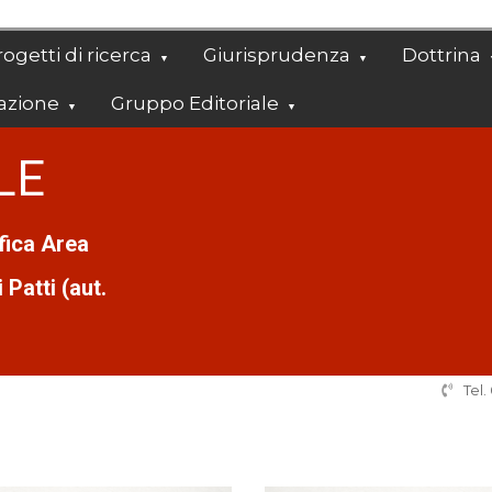
ogetti di ricerca
Giurisprudenza
Dottrina
azione
Gruppo Editoriale
LE
ifica Area
Patti (aut.
Tel