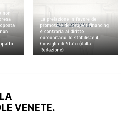
o non
mpresa
La prelazione in favore del
toposta
promotore del project financing
 non
è contraria al diritto
eurounitario: lo stabilisce il
appalto
Consiglio di Stato (dalla
Redazione)
LLA
OLE VENETE.