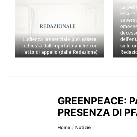
La pens
essere 
superst
omosess
decess
L’udienza presenziale può essere
dell’en
richiesta dall’imputato anche con
sulle un
l’atto di appello (dalla Redazione)
Redazi
GREENPEACE: P
PRESENZA DI P
Home
Notizie