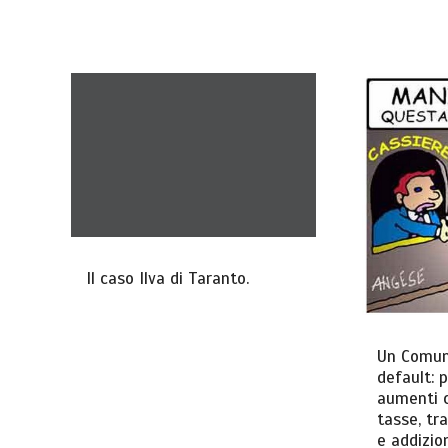
Il caso Ilva di Taranto.
Un Comune
default: p
aumenti c
tasse, tra
e addizion