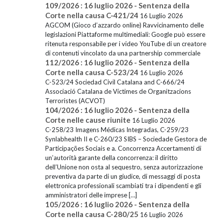
109/2026 : 16 luglio 2026 - Sentenza della
Corte nella causa C-421/24
16 Luglio 2026
AGCOM (Gioco d’azzardo online) Ravvicinamento delle
legislazioni Piattaforme multimediali: Google può essere
ritenuta responsabile per i video YouTube di un creatore
di contenuti vincolato da una partnership commerciale
112/2026 : 16 luglio 2026 - Sentenza della
Corte nella causa C-523/24
16 Luglio 2026
C-523/24 Sociedad Civil Catalana and C-666/24
Associació Catalana de Víctimes de Organitzacions
Terroristes (ACVOT)
104/2026 : 16 luglio 2026 - Sentenza della
Corte nelle cause riunite
16 Luglio 2026
C-258/23 Imagens Médicas Integradas, C-259/23
Synlabhealth II e C-260/23 SIBS – Sociedade Gestora de
Participações Sociais e a. Concorrenza Accertamenti di
un’autorità garante della concorrenza: il diritto
dell’Unione non osta al sequestro, senza autorizzazione
preventiva da parte di un giudice, di messaggi di posta
elettronica professionali scambiati tra i dipendenti e gli
amministratori delle imprese […]
105/2026 : 16 luglio 2026 - Sentenza della
Corte nella causa C-280/25
16 Luglio 2026