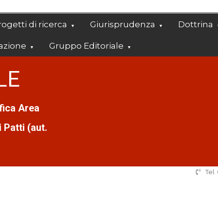
ogetti di ricerca
Giurisprudenza
Dottrina
azione
Gruppo Editoriale
LE
ifica Area
Patti (aut.
Tel