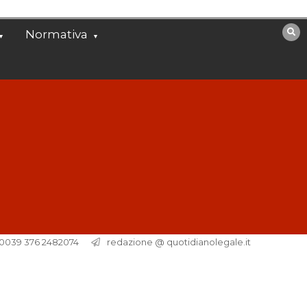
Normativa
. 0039 376 2482074
redazione @ quotidianolegale.it