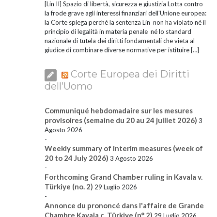
[Lin II] Spazio di libertà, sicurezza e giustizia Lotta contro
la frode grave agli interessi finanziari dell'Unione europea:
la Corte spiega perché la sentenza Lin non ha violato né il
principio di legalità in materia penale né lo standard
nazionale di tutela dei diritti fondamentali che vieta al
giudice di combinare diverse normative per istituire […]
Corte Europea dei Diritti
dell’Uomo
Communiqué hebdomadaire sur les mesures
provisoires (semaine du 20 au 24 juillet 2026)
3
Agosto 2026
-
Weekly summary of interim measures (week of
20 to 24 July 2026)
3 Agosto 2026
-
Forthcoming Grand Chamber ruling in Kavala v.
Türkiye (no. 2)
29 Luglio 2026
-
Annonce du prononcé dans l'affaire de Grande
Chambre Kavala c. Türkiye (n° 2)
29 Luglio 2026