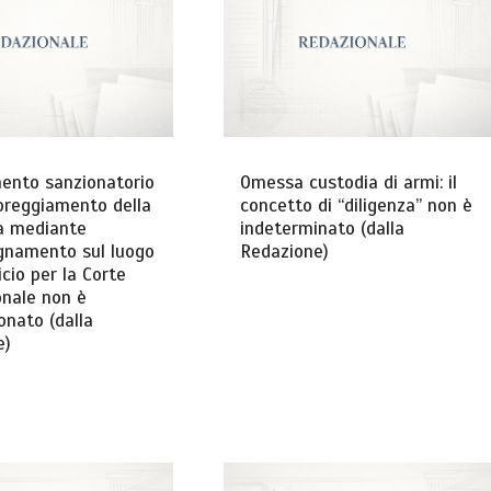
mento sanzionatorio
Omessa custodia di armi: il
voreggiamento della
concetto di “diligenza” non è
a mediante
indeterminato (dalla
namento sul luogo
Redazione)
icio per la Corte
onale non è
onato (dalla
e)