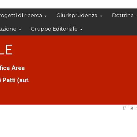
ogetti di ricerca
Giurisprudenza
Dottrina
azione
Gruppo Editoriale
LE
ifica Area
Patti (aut.
Tel