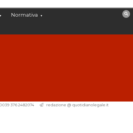
Normativa
. 0039 376 2482074
redazione @ quotidianolegale.it