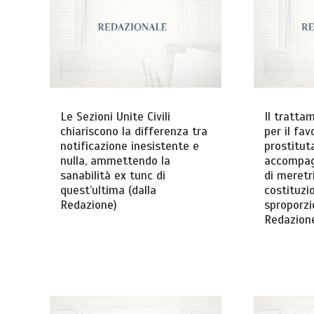
Le Sezioni Unite Civili
Il tratta
chiariscono la differenza tra
per il fa
notificazione inesistente e
prostitut
nulla, ammettendo la
accompag
sanabilità ex tunc di
di meretr
quest’ultima (dalla
costituzi
Redazione)
sproporzi
Redazion