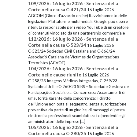
109/2026 : 16 luglio 2026 - Sentenza della
Corte nella causa C-421/24
16 Luglio 2026
AGCOM (Gioco d’azzardo online) Ravvicinamento delle
legislazioni Piattaforme multimediali: Google può essere
ritenuta responsabile per i video YouTube di un creatore
di contenuti vincolato da una partnership commerciale
112/2026 : 16 luglio 2026 - Sentenza della
Corte nella causa C-523/24
16 Luglio 2026
C-523/24 Sociedad Civil Catalana and C-666/24
Associació Catalana de Víctimes de Organitzacions
Terroristes (ACVOT)
104/2026 : 16 luglio 2026 - Sentenza della
Corte nelle cause riunite
16 Luglio 2026
C-258/23 Imagens Médicas Integradas, C-259/23
Synlabhealth II e C-260/23 SIBS – Sociedade Gestora de
Participações Sociais e a. Concorrenza Accertamenti di
un’autorità garante della concorrenza: il diritto
dell’Unione non osta al sequestro, senza autorizzazione
preventiva da parte di un giudice, di messaggi di posta
elettronica professionali scambiati tra i dipendenti e gli
amministratori delle imprese […]
105/2026 : 16 luglio 2026 - Sentenza della
Corte nella causa C-280/25
16 Luglio 2026