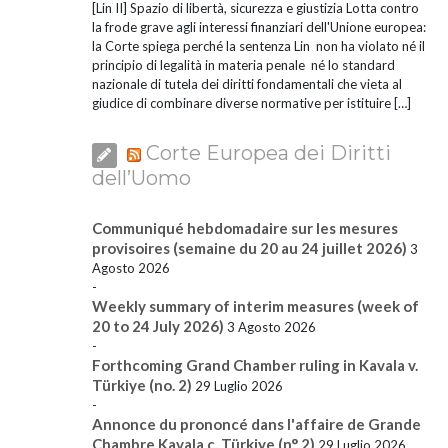
[Lin II] Spazio di libertà, sicurezza e giustizia Lotta contro
la frode grave agli interessi finanziari dell'Unione europea:
la Corte spiega perché la sentenza Lin non ha violato né il
principio di legalità in materia penale né lo standard
nazionale di tutela dei diritti fondamentali che vieta al
giudice di combinare diverse normative per istituire […]
Corte Europea dei Diritti
dell’Uomo
Communiqué hebdomadaire sur les mesures
provisoires (semaine du 20 au 24 juillet 2026)
3
Agosto 2026
-
Weekly summary of interim measures (week of
20 to 24 July 2026)
3 Agosto 2026
-
Forthcoming Grand Chamber ruling in Kavala v.
Türkiye (no. 2)
29 Luglio 2026
-
Annonce du prononcé dans l'affaire de Grande
Chambre Kavala c. Türkiye (n° 2)
29 Luglio 2026