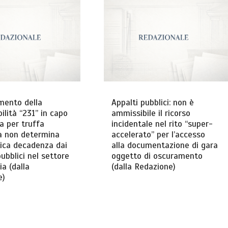
mento della
Appalti pubblici: non è
ilità “231” in capo
ammissibile il ricorso
sa per truffa
incidentale nel rito “super-
a non determina
accelerato” per l’accesso
ica decadenza dai
alla documentazione di gara
pubblici nel settore
oggetto di oscuramento
ia (dalla
(dalla Redazione)
e)