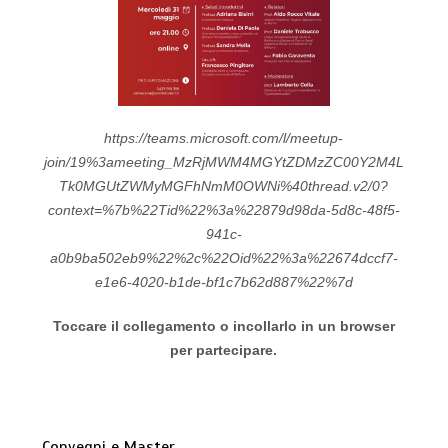
https://teams.microsoft.com/l/meetup-
join/19%3ameeting_MzRjMWM4MGYtZDMzZC00Y2M4L
Tk0MGUtZWMyMGFhNmM0OWNi%40thread.v2/0?
context=%7b%22Tid%22%3a%22879d98da-5d8c-48f5-
941c-
a0b9ba502eb9%22%2c%22Oid%22%3a%22674dccf7-
e1e6-4020-b1de-bf1c7b62d887%22%7d
Toccare il collegamento o incollarlo in un browser
per partecipare.
Convegni e Master