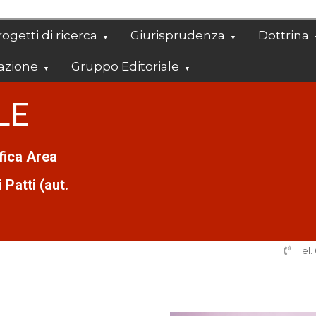
ogetti di ricerca
Giurisprudenza
Dottrina
azione
Gruppo Editoriale
LE
ifica Area
Patti (aut.
Tel