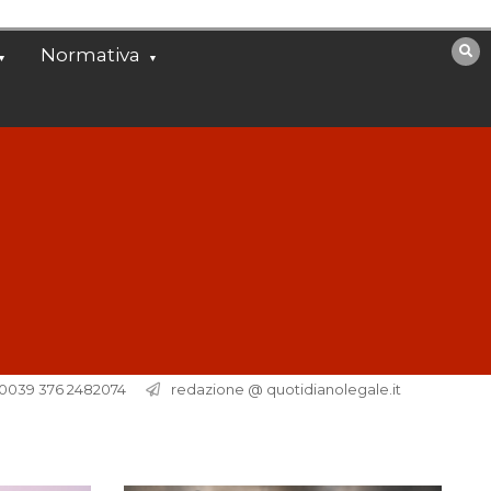
Normativa
. 0039 376 2482074
redazione @ quotidianolegale.it