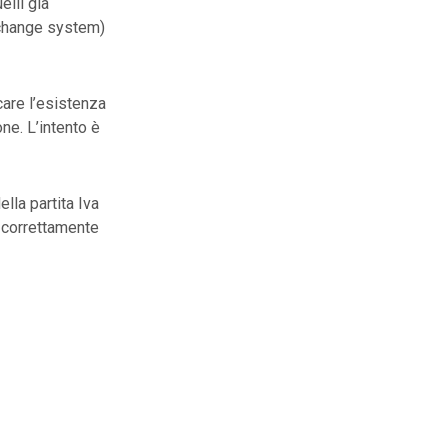
elli già
exchange system)
icare l’esistenza
ne. L’intento è
ella partita Iva
a correttamente