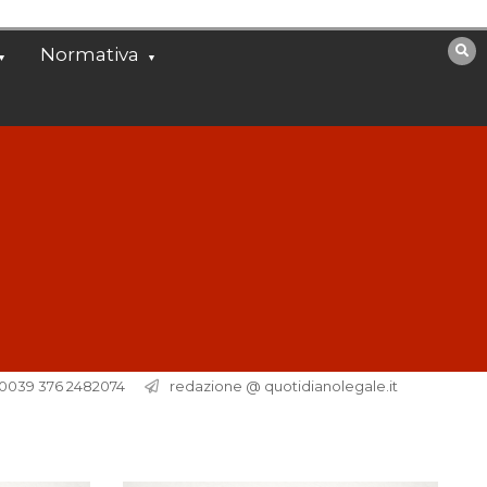
Normativa
. 0039 376 2482074
redazione @ quotidianolegale.it