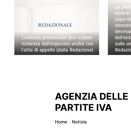
La pens
essere 
superst
omosess
decess
L’udienza presenziale può essere
dell’en
richiesta dall’imputato anche con
sulle un
l’atto di appello (dalla Redazione)
Redazi
AGENZIA DELLE 
PARTITE IVA
Home
Notizie