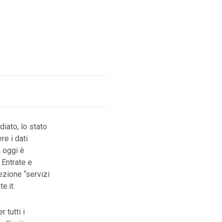
iato, lo stato
re i dati
a oggi è
 Entrate e
ezione “servizi
e.it.
 tutti i