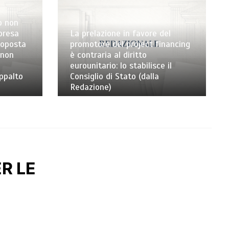
o non
mpresa
La prelazione in favore del
toposta
promotore del project financing
 non
è contraria al diritto
eurounitario: lo stabilisce il
appalto
Consiglio di Stato (dalla
Redazione)
R LE