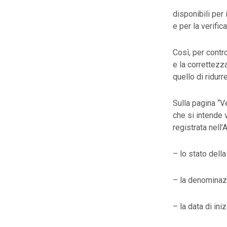
disponibili per
e per la verific
Così, per contro
e la correttezza
quello di ridurr
Sulla pagina “Ve
che si intende 
registrata nell
– lo stato della
– la denominaz
– la data di iniz