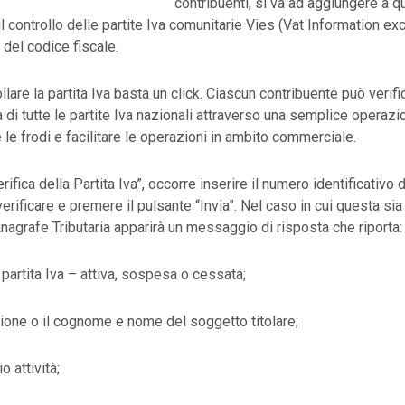
contribuenti, si va ad aggiungere a qu
 il controllo delle partite Iva comunitarie Vies (Vat Information 
a del codice fiscale.
llare la partita Iva basta un click. Ciascun contribuente può verif
 di tutte le partite Iva nazionali attraverso una semplice operazio
e le frodi e facilitare le operazioni in ambito commerciale.
rifica della Partita Iva”, occorre inserire il numero identificativo d
verificare e premere il pulsante “Invia”. Nel caso in cui questa si
’Anagrafe Tributaria apparirà un messaggio di risposta che riporta:
 partita Iva – attiva, sospesa o cessata;
ione o il cognome e nome del soggetto titolare;
io attività;