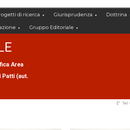
ogetti di ricerca
Giurisprudenza
Dottrina
azione
Gruppo Editoriale
LE
ifica Area
Patti (aut.
Tel