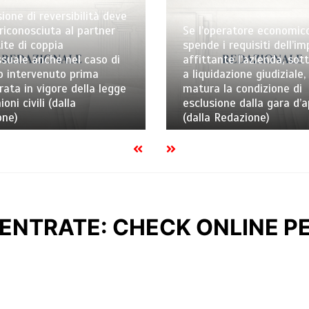
ione di reversibilità deve
riconosciuta al partner
Se l’operatore economic
ite di coppia
spende i requisiti dell’i
uale anche nel caso di
affittante l’azienda, sot
o intervenuto prima
a liquidazione giudiziale,
trata in vigore della legge
matura la condizione di
ioni civili (dalla
esclusione dalla gara d’
one)
(dalla Redazione)
ENTRATE: CHECK ONLINE PE