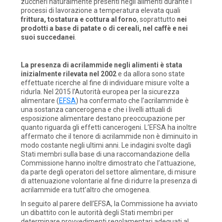
zuccheri naturalmente presenti negli alimenti durante i
processi di lavorazione a temperatura elevata quali
frittura, tostatura e cottura al forno
, soprattutto
nei
prodotti a base di patate o di cereali, nel caffè e nei
suoi succedanei
.
La presenza di acrilammide negli alimenti è stata
inizialmente rilevata nel 2002
e da allora sono state
effettuate ricerche al fine di individuare misure volte a
ridurla. Nel 2015 l’Autorità europea per la sicurezza
alimentare (
EFSA
) ha confermato che l’acrilammide è
una sostanza cancerogena e che i livelli attuali di
esposizione alimentare destano preoccupazione per
quanto riguarda gli effetti cancerogeni. L’EFSA ha inoltre
affermato che il tenore di acrilammide non è diminuito in
modo costante negli ultimi anni. Le indagini svolte dagli
Stati membri sulla base di una raccomandazione della
Commissione hanno inoltre dimostrato che l’attuazione,
da parte degli operatori del settore alimentare, di misure
di attenuazione volontarie al fine di ridurre la presenza di
acrilammide era tutt’altro che omogenea.
In seguito al parere dell’EFSA, la Commissione ha avviato
un dibattito con le autorità degli Stati membri per
determinare provvedimenti regolamentari adeguati al