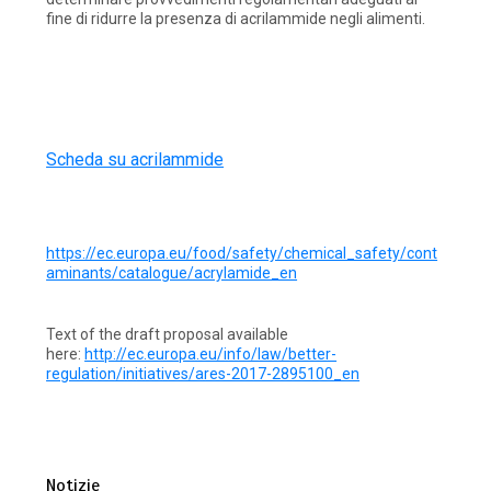
fine di ridurre la presenza di acrilammide negli alimenti.
Scheda su acrilammide
https://ec.europa.eu/food/safety/chemical_safety/cont
aminants/catalogue/acrylamide_en
Text of the draft proposal available
here:
http://ec.europa.eu/info/law/better-
regulation/initiatives/ares-2017-2895100_en
Notizie