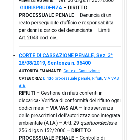
valenza esterna – Art. 50 d.lgs. n. 267/2000 –
GIURISPRUDENZA
– DIRITTO
PROCESSUALE PENALE
– Denuncia di un
reato perseguibile d’ufficio e responsabilità
per danni a carico del denunciante – Limiti –
Art. 2043 cod. civ..
CORTE DI CASSAZIONE PENALE, Sez. 3^
26/08/2019, Sentenza n. 36400
AUTORITÀ EMANANTE:
Corte di Cassazione
CATEGORIA:
Diritto processuale penale
,
Rifiuti
,
VIA VAS
AIA
RIFIUTI
– Gestione di rifiuti conferiti in
discarica- Verifica di conformità del rifiuto ogni
dodici mesi –
VIA VAS AIA
– Inosservanza
delle prescrizioni dell’autorizzazione integrata
ambientale (A.I.A.) – Artt. 29
quattuordecies
e
256 d.lgs n.152/2006 –
DIRITTO
PROCESSUALE PENALE
– Controllo di