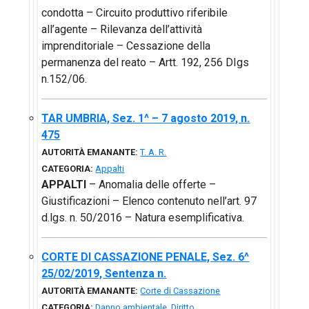
condotta – Circuito produttivo riferibile
all’agente – Rilevanza dell’attività
imprenditoriale – Cessazione della
permanenza del reato – Artt. 192, 256 DIgs
n.152/06.
TAR UMBRIA, Sez. 1^ – 7 agosto 2019, n.
475
AUTORITÀ EMANANTE:
T. A. R.
CATEGORIA:
Appalti
APPALTI
– Anomalia delle offerte –
Giustificazioni – Elenco contenuto nell’art. 97
d.lgs. n. 50/2016 – Natura esemplificativa.
CORTE DI CASSAZIONE PENALE, Sez. 6^
25/02/2019, Sentenza n.
AUTORITÀ EMANANTE:
Corte di Cassazione
CATEGORIA:
Danno ambientale
,
Diritto