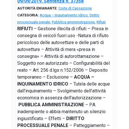
09/09/2019, Sentenza n. 37358
AUTORITÀ EMANANTE:
Corte di Cassazione
CATEGORIA:
Acqua – Inquinamento idrico
,
Diritto
processuale penale
,
Pubblica amministrazione
,
Rifiuti
RIFIUTI
– Gestione illecita di rifiuti – Presa in
consegna di veicoli fuori uso -Natura di rifiuto
pericoloso delle autovetture e delle parti di
autovetture – Attività di mera «presa in
consegna» – Attività di autorottamazione –
Soggetto non autorizzato – Configurabilità del
reato – Art. 256 d.lgs n.152/2006 – Deposito
temporaneo – Esclusione –
ACQUA –
INQUINAMENTO IDRICO
– Tutela delle acque
dall’inquinamento – Svolgimento dell’attività
economica in assenza dell’autorizzazione –
PUBBLICA AMMINISTRAZIONE
– P.A.
inadempiente o abbia mantenuto un silenzio
ingiustificato – Effetti –
DIRITTO
PROCESSUALE PENALE
– Patteggiamento –