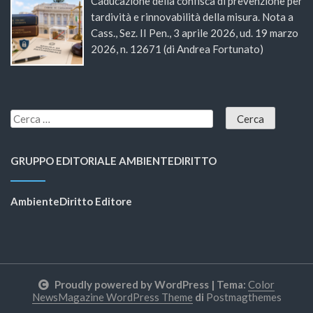
Caducazione della confisca di prevenzione per
tardività e rinnovabilità della misura. Nota a
Cass., Sez. II Pen., 3 aprile 2026, ud. 19 marzo
2026, n. 12671 (di Andrea Fortunato)
GRUPPO EDITORIALE AMBIENTEDIRITTO
AmbienteDiritto Editore
Proudly powered by WordPress
|
Tema:
Color
NewsMagazine WordPress Theme
di
Postmagthemes