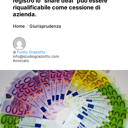
registro lo “share deal” può essere
riqualificabile come cessione di
azienda.
Home
Giurisprudenza
di
Fulvio Graziotto
info@studiograziotto.com
Avvocato