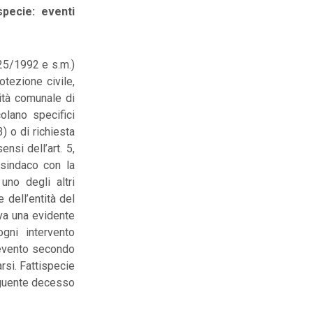
specie: eventi
225/1992 e s.m.)
otezione civile,
rità comunale di
olano specifici
) o di richiesta
nsi dell’art. 5,
sindaco con la
no degli altri
e dell’entità del
va una evidente
gni intervento
l’evento secondo
rsi. Fattispecie
seguente decesso