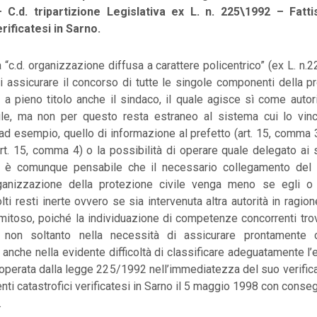
– C.d. tripartizione Legislativa ex L. n. 225\1992 – Fatti
rificatesi in Sarno.
a “c.d. organizzazione diffusa a carattere policentrico” (ex L. n.
i assicurare il concorso di tutte le singole componenti della pr
e a pieno titolo anche il sindaco, il quale agisce sì come auto
ile, ma non per questo resta estraneo al sistema cui lo vinc
, ad esempio, quello di informazione al prefetto (art. 15, comma 3
art. 15, comma 4) o la possibilità di operare quale delegato ai se
è comunque pensabile che il necessario collegamento del 
anizzazione della protezione civile venga meno se egli o u
ti resti inerte ovvero se sia intervenuta altra autorità in ragion
itoso, poiché la individuazione di competenze concorrenti tro
ne non soltanto nella necessità di assicurare prontamente o
anche nella evidente difficoltà di classificare adeguatamente 
e operata dalla legge 225/1992 nell’immediatezza del suo verifica
venti catastrofici verificatesi in Sarno il 5 maggio 1998 con con
.