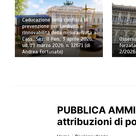
Caducazione della confisca di
prevenzione per tardività e
rinnovabilità della misura. Nota a
Cass., Sez. II Pen., 3 aprile 2026,
Osserva
ud. 19 marzo 2026, n. 12671 (di
forzata
Andrea Fortunato)
2/2026 
PUBBLICA AMMIN
attribuzioni di p