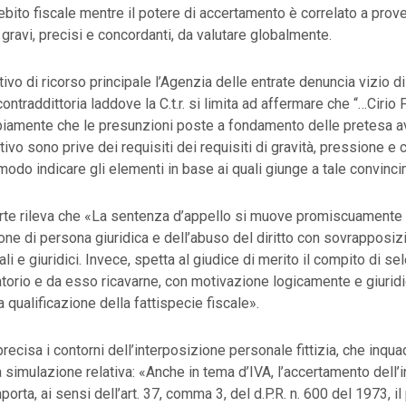
debito fiscale mentre il potere di accertamento è correlato a prov
 gravi, precisi e concordanti, da valutare globalmente.
tivo di ricorso principale l’Agenzia delle entrate denuncia vizio 
contraddittoria laddove la C.t.r. si limita ad affermare che “…Cirio 
iamente che le presunzioni poste a fondamento delle pretesa a
tivo sono prive dei requisiti dei requisiti di gravità, pressione e
modo indicare gli elementi in base ai quali giunge a tale convinc
te rileva che «La sentenza d’appello si muove promiscuamente 
ione di persona giuridica e dell’abuso del diritto con sovrapposiz
li e giuridici. Invece, spetta al giudice di merito il compito di sel
torio e da esso ricavarne, con motivazione logicamente e giuri
ta qualificazione della fattispecie fiscale».
precisa i contorni dell’interposizione personale fittizia, che inqua
simulazione relativa: «Anche in tema d’IVA, l’accertamento dell’
rta, ai sensi dell’art. 37, comma 3, del d.P.R. n. 600 del 1973, il