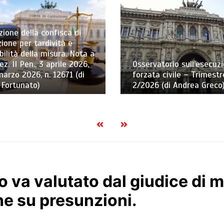
ione della confisca di
ione per tardività e
bilità della misura. Nota a
ez. II Pen., 3 aprile 2026,
Osservatorio sull’esecuz
marzo 2026, n. 12671 (di
forzata civile – Trimestr
 Fortunato)
2/2026 (di Andrea Greco
to va valutato dal giudice di 
e su presunzioni.