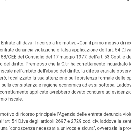
Entrate affidava il ricorso a tre motivi: «Con il primo motivo di ri
entrate denuncia violazione e falsa applicazione dell’art. 54 D.Iva
/388/CEE del Consiglio del 17 maggio 1977, dell’art. 53 Cost. e dei
o del diritto. Premesso che la C.t.r. ha correttamente inquadrato l
scale nell’ambito dell’abuso del diritto, la difesa erariale osserv
però, focalizzato la sua attenzione sull’esistenza formale delle 
n sulla consistenza e ragione economica ad essi sottesa. Laddov
 correttamente applicate avrebbero dovuto condurre ad evidenzia
mio fiscale.
motivo di ricorso principale l’Agenzia delle entrate denuncia viol
ll’art. 54 D.Iva degli articoli 2697 e 2729 cod. civ. laddove la se
 una “conoscenza necessaria, univoca e sicura”, ovverosia la pro