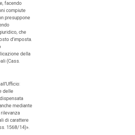
e, facendo
zioni compiute
 non presuppone
sendo
iuridico, che
posto d’imposta.
ò
licazione della
ali (Cass.
l’Ufficio:
e delle
è dispensata
, anche mediante
 rilevanza
li di carattere
ass. 1568/14)».