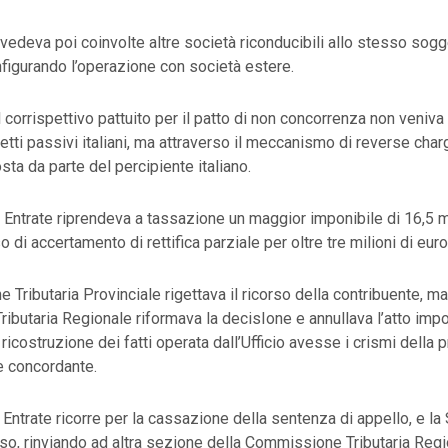
vedeva poi coinvolte altre società riconducibili allo stesso sogg
nfigurando l’operazione con società estere.
l corrispettivo pattuito per il patto di non concorrenza non veniv
etti passivi italiani, ma attraverso il meccanismo di reverse cha
sta da parte del percipiente italiano.
 Entrate riprendeva a tassazione un maggior imponibile di 16,5 mi
o di accertamento di rettifica parziale per oltre tre milioni di eur
Tributaria Provinciale rigettava il ricorso della contribuente, ma 
butaria Regionale riformava la decisIone e annullava l’atto impo
icostruzione dei fatti operata dall’Ufficio avesse i crismi della p
e concordante.
 Entrate ricorre per la cassazione della sentenza di appello, e l
orso, rinviando ad altra sezione della Commissione Tributaria Reg