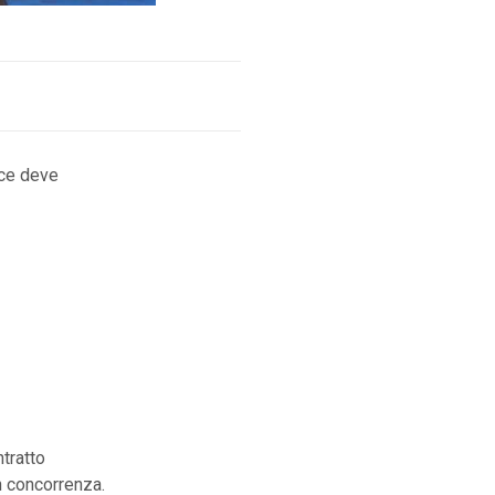
ice deve
tratto
on concorrenza.