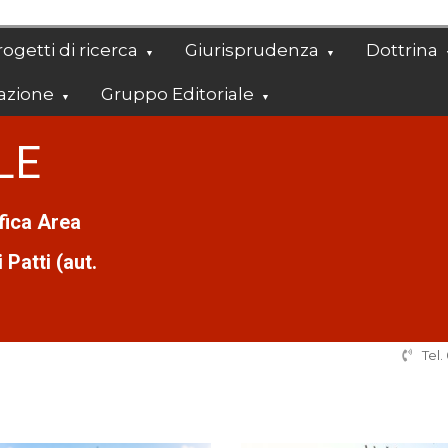
ogetti di ricerca
Giurisprudenza
Dottrina
azione
Gruppo Editoriale
LE
ifica Area
Patti (aut.
Tel