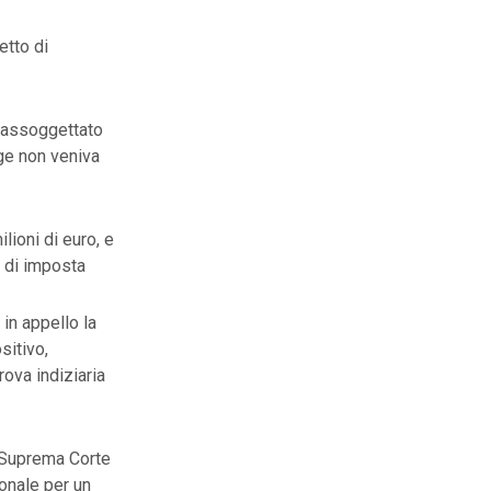
etto di
a assoggettato
rge non veniva
lioni di euro, e
o di imposta
in appello la
sitivo,
rova indiziaria
a Suprema Corte
ionale per un