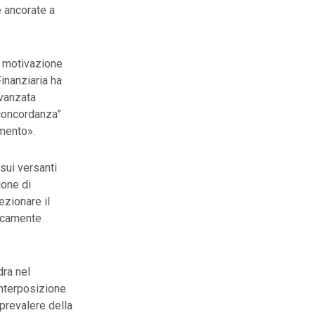
e ancorate a
di motivazione
Finanziaria ha
vanzata
 concordanza”
imento».
sui versanti
ione di
ezionare il
dicamente
dra nel
interposizione
 prevalere della