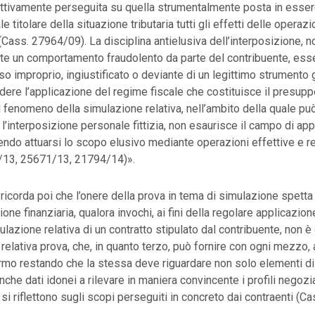
ettivamente perseguita su quella strumentalmente posta in esser
le titolare della situazione tributaria tutti gli effetti delle opera
 (Cass. 27964/09). La disciplina antielusiva dell’interposizione,
e un comportamento fraudolento da parte del contribuente, es
so improprio, ingiustificato o deviante di un legittimo strumento g
dere l’applicazione del regime fiscale che costituisce il presup
l fenomeno della simulazione relativa, nell’ambito della quale pu
l’interposizione personale fittizia, non esaurisce il campo di app
ndo attuarsi lo scopo elusivo mediante operazioni effettive e re
/13, 25671/13, 21794/14)».
icorda poi che l’onere della prova in tema di simulazione spetta al
ne finanziaria, qualora invochi, ai fini della regolare applicazion
ulazione relativa di un contratto stipulato dal contribuente, non 
a relativa prova, che, in quanto terzo, può fornire con ogni mezzo
rmo restando che la stessa deve riguardare non solo elementi di
che dati idonei a rilevare in maniera convincente i profili negozia
si riflettono sugli scopi perseguiti in concreto dai contraenti (C