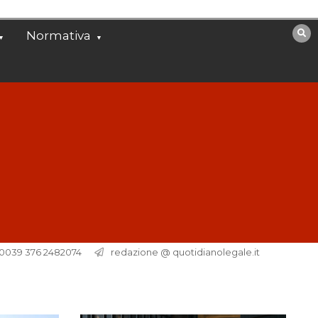
Normativa
. 0039 376 2482074
redazione @ quotidianolegale.it