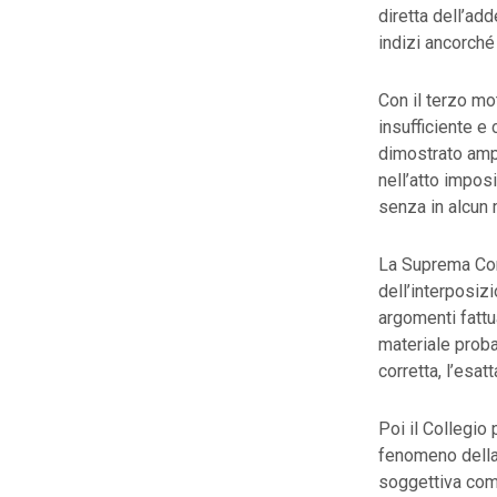
diretta dell’ad
indizi ancorché
Con il terzo mo
insufficiente e 
dimostrato amp
nell’atto imposi
senza in alcun 
La Suprema Cor
dell’interposiz
argomenti fattua
materiale proba
corretta, l’esat
Poi il Collegio 
fenomeno della 
soggettiva compo