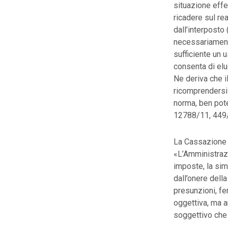
situazione eff
ricadere sul rea
dall’interposto
necessariament
sufficiente un u
consenta di elu
Ne deriva che i
ricomprendersi 
norma, ben pote
12788/11, 449
La Cassazione r
«L’Amministrazio
imposte, la sim
dall’onere dell
presunzioni, fe
oggettiva, ma an
soggettivo che 