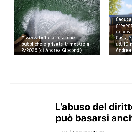
Caducaz
prevenz
rinnova
Osservatorio sulle acque
Cass., S
pubbliche e private trimestre n.
ud. 19 
2/2026 (di Andrea Giocondi)
Andrea
L’abuso del dirit
può basarsi anch