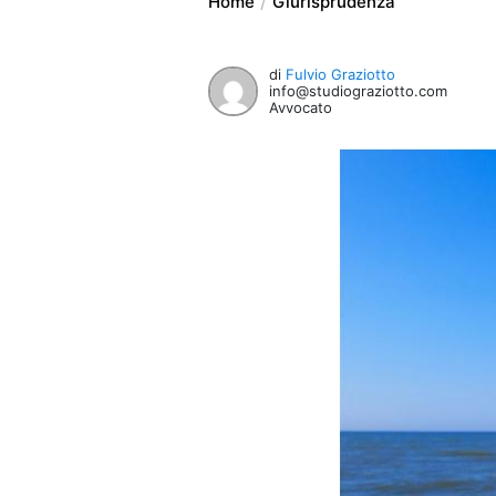
Home
Giurisprudenza
di
Fulvio Graziotto
info@studiograziotto.com
Avvocato