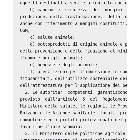
oggetti destinati a venire a contatto con gli al
    b) mangimi e  sicurezza  dei  mangimi  in  q
produzione, della trasformazione,  della  distri
anche con riferimento a mangimi costituiti, cont
OGM; 

    c) salute animale; 

    d) sottoprodotti di origine animale e prodot
della prevenzione e della riduzione al minimo de
l'uomo e per gli animali; 

    e) benessere degli animali; 

    f) prescrizioni per l'immissione in commerci
fitosanitari, dell'utilizzo sostenibile dei pest
dell'attrezzatura per l'applicazione dei pestici
  2. Le autorita'  competenti  garantiscono  il 
previsto  dall'articolo  5  del  Regolamento.  I
Ministero della salute, le regioni, le Province 
Bolzano e le Aziende sanitarie  locali  procedon
competenze ed i profili professionali del person
favorirne l'interscambio. 

  3. Il Ministero delle politiche agricole alime