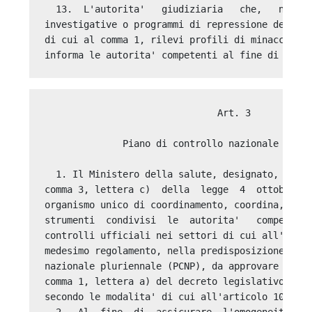
  13.  L'autorita'   giudiziaria   che,   nell'a
investigative o programmi di repressione degli i
di cui al comma 1, rilevi profili di minaccia al
                               Art. 3 

              Piano di controllo nazionale pluri
  1. Il Ministero della salute, designato, ai se
comma 3, lettera c)  della  legge  4  ottobre  2
organismo unico di coordinamento, coordina, indi
strumenti  condivisi  le  autorita'   competenti
controlli ufficiali nei settori di cui all'artic
medesimo regolamento, nella predisposizione del 
nazionale pluriennale (PCNP), da approvare ai se
comma 1, lettera a) del decreto legislativo 28 a
secondo le modalita' di cui all'articolo 109 del
  2.  Al  fine  di  assicurare  l'omogeneita'  e