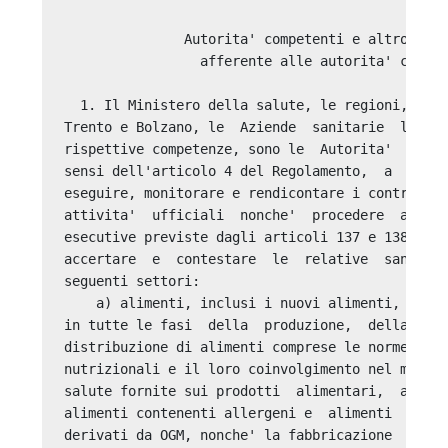
               Autorita' competenti e altro pers
                 afferente alle autorita' compet
  1. Il Ministero della salute, le regioni, le P
Trento e Bolzano, le  Aziende  sanitarie  locali
rispettive competenze, sono le  Autorita'  compe
sensi dell'articolo 4 del Regolamento,  a  piani
eseguire, monitorare e rendicontare i controlli 
attivita'  ufficiali  nonche'  procedere  all'ad
esecutive previste dagli articoli 137 e 138  del
accertare  e  contestare  le  relative  sanzioni
seguenti settori: 

    a) alimenti, inclusi i nuovi alimenti, e la 
in tutte le fasi  della  produzione,  della  tra
distribuzione di alimenti comprese le norme rela
nutrizionali e il loro coinvolgimento nel manten
salute fornite sui prodotti  alimentari,  anche 
alimenti contenenti allergeni e  alimenti  costi
derivati da OGM, nonche' la fabbricazione  e  l'