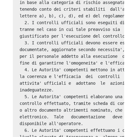
in base alla categoria di rischio assegnata e co
tenendo conto dei criteri stabiliti  dall'artico
lettere a), b), c), d), ed e) del regolamento. 

  2. I controlli ufficiali sono eseguiti di  nor
tranne nel caso in cui tale preavviso sia  neces
giustificato per l'esecuzione del controllo uffi
  3. I controlli ufficiali devono essere eseguit
documentate, aggiornate secondo necessita', che 
per il personale addetto alla esecuzione  dei  c
fine di garantirne l'omogeneita' e l'efficacia. 
  4. Le Autorita' competenti mettono in atto pro
la coerenza e l'efficacia  dei  controlli  uffic
attivita' ufficiali e  adottano  le  azioni  cor
inadeguatezze. 

  5. Le Autorita' competenti elaborano una docum
controllo effettuato, tramite scheda di controll
o altro documento altrimenti nominato, che puo' 
elettronico.  Tale   documentazione   deve   com
disponibile all'operatore. 

  6. Le Autorita' competenti effettuano i contro