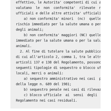
effettivo, le Autorita' competenti di cui all'ar
valutano  le  non  conformita'  rilevate  nel  c
ufficiali e delle altre attivita' ufficiali. Si 
    a) non conformita' minori  (nc)  quelle  che
rischio immediato per la salute umana o per la s
degli animali; 

    b) non conformita' maggiori (NC) quelle che 
immediato per la salute umana o per la salute e 
animali. 

  2. Al fine di tutelare la salute pubblica, le 
di cui all'articolo 2, comma 1, tra le altre  mi
articoli 137 e 138 del Regolamento, possono proc
seguenti tipologie di sequestro o blocco ufficia
locali, merci o animali: 

    a) sequestro amministrativo nei casi  previs
della legge n. 689 del 1981; 

    b) sequestro penale nei casi di rilevazione 
    c) blocco ufficiale  ai  sensi  degli  artic