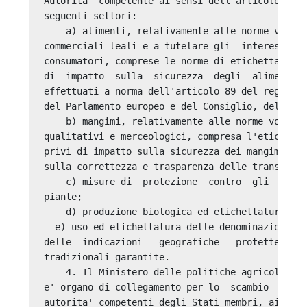
Autorita' competente ai sensi dell'articolo  4  
seguenti settori: 

    a) alimenti, relativamente alle norme volte 
commerciali leali e a tutelare gli  interessi  e
consumatori, comprese le norme di etichettatura,
di  impatto  sulla  sicurezza  degli  alimenti, 
effettuati a norma dell'articolo 89 del regolame
del Parlamento europeo e del Consiglio, del 17 d
    b) mangimi, relativamente alle norme volte a
qualitativi e merceologici, compresa l'etichetta
privi di impatto sulla sicurezza dei mangimi, ma
sulla correttezza e trasparenza delle transazion
    c) misure di  protezione  contro  gli  organ
piante; 

    d) produzione biologica ed etichettatura dei
  e) uso ed etichettatura delle denominazioni  d
delle  indicazioni   geografiche   protette   e 
tradizionali garantite. 

    4. Il Ministero delle politiche agricole ali
e' organo di collegamento per lo  scambio  di  c
autorita' competenti degli Stati membri, ai sens