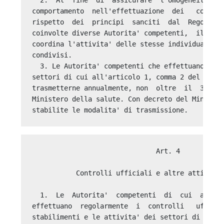
comportamento  nell'effettuazione  dei   control
rispetto  dei  principi  sanciti  dal  Regolamen
coinvolte diverse Autorita' competenti,  il  Min
coordina l'attivita' delle stesse individuando m
condivisi. 

  3. Le Autorita' competenti che effettuano cont
settori di cui all'articolo 1, comma 2 del Regol
trasmetterne annualmente, non  oltre  il  30  ap
Ministero della salute. Con decreto del Ministro
                               Art. 4 

           Controlli ufficiali e altre attivita'
  1.  Le  Autorita'  competenti  di  cui  all'ar
effettuano  regolarmente  i  controlli   ufficia
stabilimenti e le attivita' dei settori di cui a