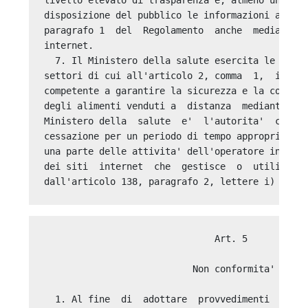
livello elevato di trasparenza e, almeno una vol
disposizione del pubblico le informazioni ai sen
paragrafo 1  del  Regolamento  anche  mediante  
internet. 

  7. Il Ministero della salute esercita le attri
settori di cui all'articolo 2, comma  1,  in  qu
competente a garantire la sicurezza e la conform
degli alimenti venduti a  distanza  mediante  ca
Ministero della  salute  e'  l'autorita'  compet
cessazione per un periodo di tempo appropriato d
una parte delle attivita' dell'operatore interes
dei siti  internet  che  gestisce  o  utilizza  
                               Art. 5 

                           Non conformita' 

  1. Al fine  di  adottare  provvedimenti  propo