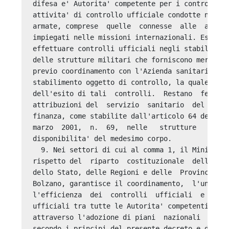
difesa e' Autorita' competente per i controlli u
attivita' di controllo ufficiale condotte nelle 
armate, comprese  quelle  connesse  alle  attivi
impiegati nelle missioni internazionali. Esso pu
effettuare controlli ufficiali negli stabiliment
delle strutture militari che forniscono merce pe
previo coordinamento con l'Azienda sanitaria loc
stabilimento oggetto di controllo, la quale sara
dell'esito di tali  controlli.  Restano  ferme  
attribuzioni del  servizio  sanitario  del  Corp
finanza, come stabilite dall'articolo 64 del dec
marzo  2001,  n.  69,  nelle   strutture   che  
disponibilita' del medesimo corpo. 

  9. Nei settori di cui al comma 1, il Ministero
rispetto del  riparto  costituzionale  delle  co
dello Stato, delle Regioni e delle  Province  au
Bolzano, garantisce il coordinamento,  l'uniform
l'efficienza  dei  controlli  ufficiali  e  dell
ufficiali tra tutte le Autorita' competenti sul 
attraverso l'adozione di piani  nazionali  di  c
secondo i principi del presente decreto e del Re