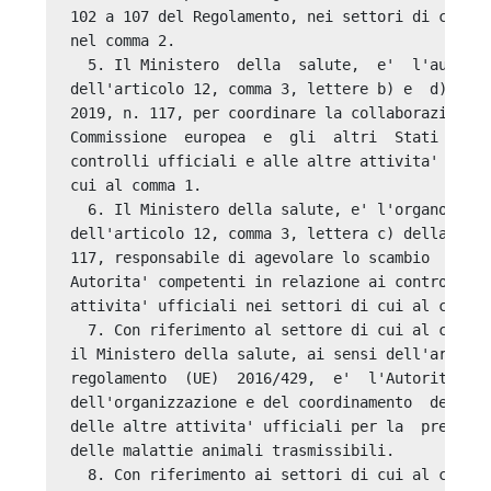
102 a 107 del Regolamento, nei settori di compet
nel comma 2. 

  5. Il Ministero  della  salute,  e'  l'autorit
dell'articolo 12, comma 3, lettere b) e  d)  del
2019, n. 117, per coordinare la collaborazione e
Commissione  europea  e  gli  altri  Stati  memb
controlli ufficiali e alle altre attivita' uffic
cui al comma 1. 

  6. Il Ministero della salute, e' l'organo di c
dell'articolo 12, comma 3, lettera c) della legg
117, responsabile di agevolare lo scambio  di  c
Autorita' competenti in relazione ai controlli u
attivita' ufficiali nei settori di cui al comma 
  7. Con riferimento al settore di cui al comma 
il Ministero della salute, ai sensi dell'articol
regolamento  (UE)  2016/429,  e'  l'Autorita'  c
dell'organizzazione e del coordinamento  dei  co
delle altre attivita' ufficiali per la  prevenzi
delle malattie animali trasmissibili. 

  8. Con riferimento ai settori di cui al comma 