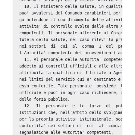
  10. Il Ministero della salute, in qualita' di 
puo' avvalersi del Comando carabinieri per la  t
garantendone il coordinamento delle attivita' di
attivita' di controllo svolte dalle altre Autori
competenti. Il personale afferente al Comando de
tutela della salute, nel caso rilevi la presenza
nei settori  di  cui  al  comma  1  del  present
l'Autorita' competente dei provvedimenti adottat
  11. Al personale delle Autorita' competenti  d
addetto ai controlli ufficiali e alle altre atti
attribuita la qualifica di Ufficiale o Agente di
nei limiti del servizio cui e' destinato e secon
esso conferite. Tale personale  possiede  la  qu
ufficiale e puo' in ogni caso richiedere, ove  o
della forza pubblica. 

  12.  Il  personale  e  le  forze  di  polizia 
Istituzioni che, nell'ambito dello svolgimento d
per la propria attivita' istituzionale, sospetti
conformita' nei settori di  cui  al  comma  1,  
segnalazione alle Autorita' competenti. 
