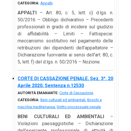
CATEGORIA:
Appalti
APPALTI
– Art. 80, c. 5, lett. c) d.lgs. n.
50/2016 – Obbligo dichiarativo – Precedenti
professionali in grado di incidere sul giudizio
di affidabilità – Limiti – Fattispecie:
meccanismo sostitutivo nel pagamento delle
retribuzioni dei dipendenti dell’appaltatore –
Dichiarazione fuorviante ai sensi dell’art. 80, c.
5, lett. f) del d.lgs. n. 50/2016 – Nozione.
CORTE DI CASSAZIONE PENALE, Sez. 3^, 20
Aprile 2020, Sentenza n.12530
AUTORITÀ EMANANTE:
Corte di Cassazione
CATEGORIA:
Beni culturali ed ambientali
,
Boschi e
macchia mediterranea
,
Diritto processuale penale
BENI CULTURALI ED AMBIENTALI
–
Violazioni paesaggistiche – Dichiarazione
dell’esercente professionale di attività di