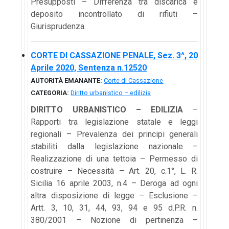
Presupposti – Differenza tra discarica e
deposito incontrollato di rifiuti –
Giurisprudenza.
CORTE DI CASSAZIONE PENALE, Sez. 3^, 20
Aprile 2020, Sentenza n.12520
AUTORITÀ EMANANTE:
Corte di Cassazione
CATEGORIA:
Diritto urbanistico – edilizia
DIRITTO URBANISTICO – EDILIZIA
–
Rapporti tra legislazione statale e leggi
regionali – Prevalenza dei principi generali
stabiliti dalla legislazione nazionale –
Realizzazione di una tettoia – Permesso di
costruire – Necessità – Art. 20, c.1°, L. R.
Sicilia 16 aprile 2003, n.4 – Deroga ad ogni
altra disposizione di legge – Esclusione –
Artt. 3, 10, 31, 44, 93, 94 e 95 d.P.R. n.
380/2001 – Nozione di pertinenza –