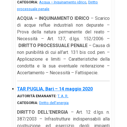
CATEGORIA:
Acqua – Inquinamento idrico
,
Diritto
processuale penale
ACQUA – INQUINAMENTO IDRICO
– Scarico
di acque reflue industriali non depurate –
Prova della natura permanente del reato –
Necessità – Art. 137, d.lgs. 152/2006 –
DIRITTO PROCESSUALE PENALE
– Causa di
non punibilità di cui all’art. 131 bis cod. pen. –
Applicazione e limiti – Caratteristiche della
condotta e la sua eventuale reiterazione –
Accertamento – Necessità – Fattispecie.
TAR PUGLIA, Bari – 14 maggio 2020
AUTORITÀ EMANANTE:
T. A. R.
CATEGORIA:
Diritto dell’energia
DIRITTO DELL’ENERGIA
– Art. 12 d.lgs. n.
387/2003 – Infrastrutture indispensabili alla
costruzione ed esercizio degli impianti