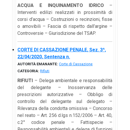
ACQUA E INQUINAMENTO IDRICO
–
Interventi edilizi realizzati in prossimità di
corsi d’acqua – Costruzioni o recinzioni, fisse
o amovibili – Fascia di rispetto dall’argine –
Controversie – Giurisdizione del TSAP.
CORTE DI CASSAZIONE PENALE, Sez. 3^,
22/04/2020, Sentenza n.
AUTORITÀ EMANANTE:
Corte di Cassazione
CATEGORIA:
Rifiuti
RIFIUTI
– Delega ambientale e responsabilità
del delegante – Inosservanza delle
prescrizioni autorizzative – Obbligo di
controllo del delegante sul delegato –
Rilevanza della condotta omissiva – Concorso
nel reato – Art. 256 d.lgs n.152/2006 – Art. 40,
c.2° codice penale – Fattispecie –
Responsabilità ambientali e delega di funzioni