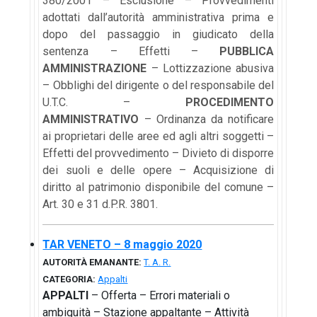
380/2001 – Esclusione – Provvedimenti
adottati dall’autorità amministrativa prima e
dopo del passaggio in giudicato della
sentenza – Effetti –
PUBBLICA
AMMINISTRAZIONE
– Lottizzazione abusiva
– Obblighi del dirigente o del responsabile del
U.T.C. –
PROCEDIMENTO
AMMINISTRATIVO
– Ordinanza da notificare
ai proprietari delle aree ed agli altri soggetti –
Effetti del provvedimento – Divieto di disporre
dei suoli e delle opere – Acquisizione di
diritto al patrimonio disponibile del comune –
Art. 30 e 31 d.P.R. 3801.
TAR VENETO – 8 maggio 2020
AUTORITÀ EMANANTE:
T. A. R.
CATEGORIA:
Appalti
APPALTI
– Offerta – Errori materiali o
ambiguità – Stazione appaltante – Attività