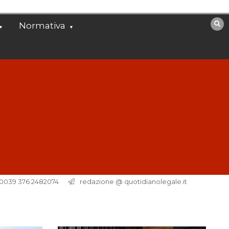
Normativa
. 0039 376 2482074
redazione @ quotidianolegale.it