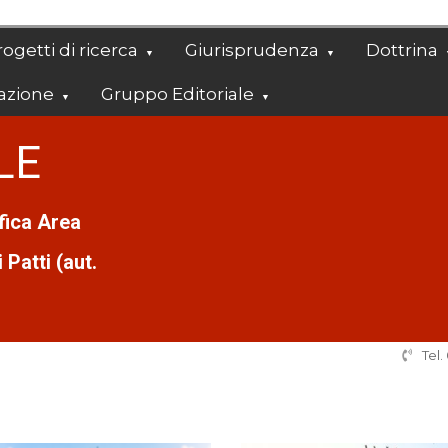
ogetti di ricerca
Giurisprudenza
Dottrina
azione
Gruppo Editoriale
LE
ifica Area
Patti (aut.
Tel