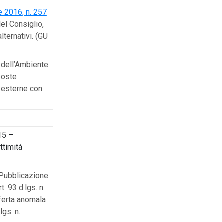
 2016, n. 257
el Consiglio,
lternativi. (GU
 dell’Ambiente
poste
 esterne con
015 –
ttimità
Pubblicazione
. 93 d.lgs. n.
ferta anomala
lgs. n.