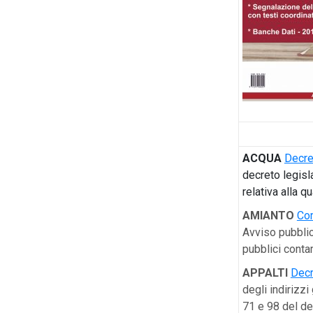
ACQUA
Decre
decreto legisl
relativa alla 
AMIANTO
Co
Avviso pubblico
pubblici conta
APPALTI
Decr
degli indirizzi
71 e 98 del de