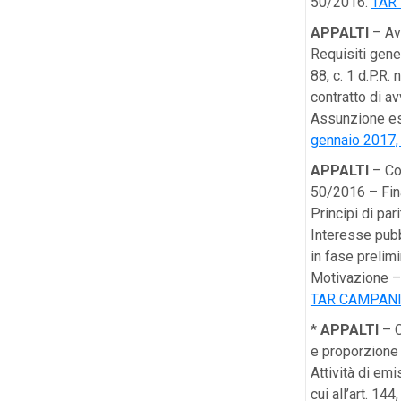
50/2016.
TAR 
APPALTI
– Av
Requisiti gener
88, c. 1 d.P.R
contratto di a
Assunzione es
gennaio 2017, 
APPALTI
– Cos
50/2016 – Fina
Principi di pa
Interesse pubb
in fase prelim
Motivazione – 
TAR CAMPANIA
*
APPALTI
– C
e proporzione a
Attività di em
cui all’art. 144