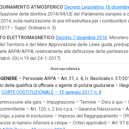
INQUINAMENTO ATMOSFERICO
Decreto Legislativo 16 dicembre
attuazione della direttiva 2014/94/UE del Parlamento europeo e d
2014, sulla realizzazione di una infrastruttura per i combustibili a
2017 – Suppl. Ordinario n. 3)
TO ELETTROMAGNETICO
Decreto 7 dicembre 2016
: Ministero
 del Territorio e del Mare Approvazione delle Linee guida, predis
alle ARPA/APPA, relativamente alla definizione delle pertinenze
tabili. (GU n.19 del 24-1-2017)
Giurisprudenza
 GENERE
– Personale ARPA – Art. 31, c. 4, l.r. Basilicata n. 37/2
della qualifica di ufficiale o agente di polizia giudiziaria – Illegi
.
CORTE COSTITUZIONALE – 13 gennaio 2017, n. 8
mmissione alla gara – Impugnazione – Termine – Dies a quo – 
 committente – Art. 120, c. 2 bis c.p.a. – Garanzia fideiussoria – Art
ligo, a pena di esclusione – Imprese del Raggruppamento – Of
se in numero inferiore a cinque – Criteri applicabili – Art. 97 d.