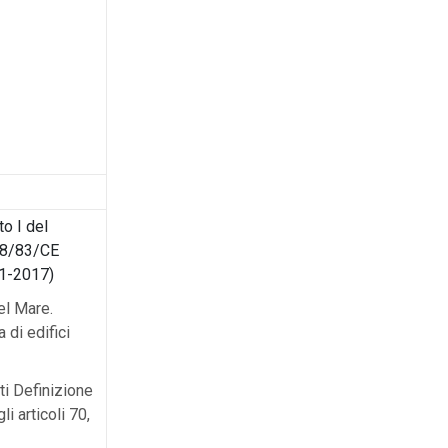
to I del
 98/83/CE
-1-2017)
el Mare.
 di edifici
ti Definizione
li articoli 70,