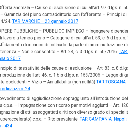
fferta anomala – Cause di esclusione di cui all’art. 97 d.lgs. n. 
 Garanzia del pieno contraddittorio con l’offerente – Principi di c
014/24.
TAR MARCHE – 23 gennaio 2017
PERE PUBBLICHE – PUBBLICO IMPIEGO – Ingegnere dipenden
i lavoro a tempo pieno – Categorie di cui all’art. 53, c. 6 d.l.gs. 
Affidamento di incarico di collaudo da parte di amministrazione d
rtenenza – Non è consentito – Art. 24, c. 3 d.lgs. n. 50/2016.
TAR
nnaio 2017
ncipio di tassatività delle cause di esclusione – Art. 83, c. 8 d.l
riproduzione dell’art. 46, c. 1 bis d.lgs. n. 163/2006 – Legge di 
 escludenti – Vizio – Annullabilità (non nullità)
TAR TOSCANA, S
ordinanza n. 24
vvedimento di aggiudicazione sopraggiunto all’introduzione del
bis c.p.a. – Impugnazione con ricorso per motivi aggiunti – Art. 120,
nazione di atti assoggettati a riti con diverso grado di specialit
superaccelerato) c.p.a. – Rito prevalente.
TAR CAMPANIA, Napoli, 
n. 434