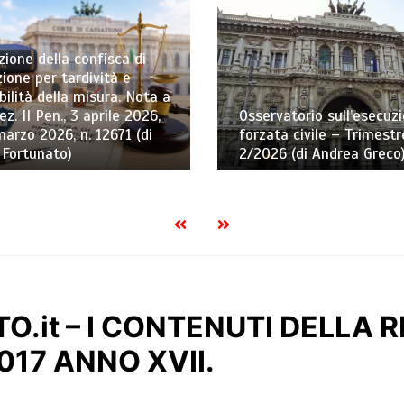
ione della confisca di
ione per tardività e
bilità della misura. Nota a
ez. II Pen., 3 aprile 2026,
Osservatorio sull’esecuz
marzo 2026, n. 12671 (di
forzata civile – Trimestr
 Fortunato)
2/2026 (di Andrea Greco
O.it – I CONTENUTI DELLA R
017 ANNO XVII.