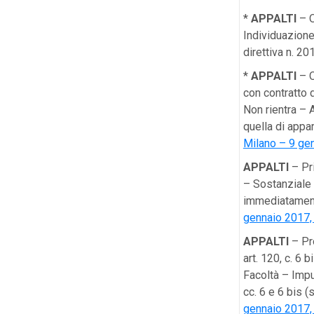
*
APPALTI
– O
Individuazione–
direttiva n. 2
*
APPALTI
– O
con contratto d
Non rientra – 
quella di appa
Milano – 9 ge
APPALTI
– Pri
– Sostanziale 
immediatamente
gennaio 2017, 
APPALTI
– Pro
art. 120, c. 6 
Facoltà – Impug
cc. 6 e 6 bis (
gennaio 2017, 