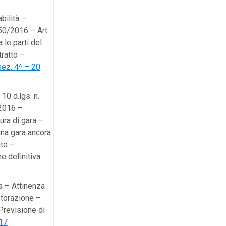
bilità –
 50/2016 – Art.
 le parti del
tratto –
ez. 4^ – 20
10 d.lgs. n.
 2016 –
ura di gara –
una gara ancora
nto –
e definitiva.
a – Attinenza
istorazione –
Previsione di
17