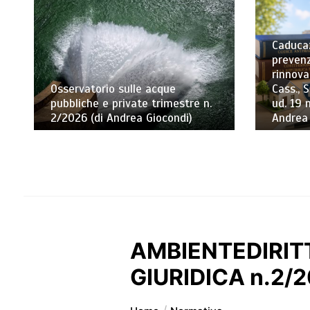
Caducaz
prevenz
rinnova
Osservatorio sulle acque
Cass., S
pubbliche e private trimestre n.
ud. 19 
2/2026 (di Andrea Giocondi)
Andrea
AMBIENTEDIRITT
GIURIDICA n.2/2