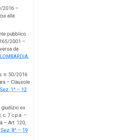
50/2016 –
ui alla
te pubblico
n. 165/2001 –
iversa da
 LOMBARDIA,
gs. n. 50/2016
gara – Clausole
ez. 1^ – 12
 giudizio ex
 c. 7 c.p.a. –
à – Art. 120,
Sez. 8^ – 19