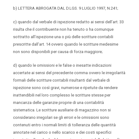
b) LETTERA ABROGATA DAL D.LGS. 9 LUGLIO 1997, N.241;
c) quando dal verbale di ispezione redatto ai sensi dell’art. 33
risulta che il contribuente non ha tenuto o ha comunque
sottratto all’ispezione una o più delle scritture contabili
prescritte dall’art. 14 ovvero quando le scritture medesime
non sono disponibili per causa di forza maggiore;
d) quando le omissioni e le false o inesatte indicazioni
accertate ai sensi del precedente comma ovvero le irregolarità
formali delle scritture contabili risultanti dal verbale di
ispezione sono così gravi, numerose e ripetute da rendere
inattendibili nel loro complesso le scritture stesse per
mancanza delle garanzie proprie di una contabilità
sistematica. Le scritture ausiliarie di magazzino non si
considerano irregolari se gli errori e le omissioni sono
contenuti entro i normali limiti di tolleranza delle quantità
annotate nel carico o nello scarico e dei costi specifici