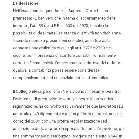
La decisione.
Nell’esaminare la questione, la Suprema Corte fa una
premessa: «È ben vero che in tema di accertamento delle
imposte, l’art. 39 del d.P.R. n. 600 del 1973, fa salva la
possibilità di desumere l’esistenza di attività non dichiarate
facendo ricorso a presunzioni semplici, assistite dalla
connotazione civilistica di cui agli artt. 2727 e 2729 c.c.,
sicché, pur in presenza di scritture contabili formalmente
corrette, è ammissibile l’accertamento induttivo del reddito
qualora la contabilità possa essere considerata
complessivamente ed essenzialmente inattendibile».
Il Collegio rileva, però, che «Nella vicenda in esame, peraltro,
l’esistenza di prestazioni lavorative, senza la preventiva
registrazione, ha coinvolto esclusivamente due lavoratori (su
un totale di 49 dipendenti) e per un periodo di pochi mesi nel
corso del 2004, con una pronta regolarizzazione (ed
assunzione dei lavoratori) in epoca anteriore all’ispezione, per
una somma totale di retribuzioni erogate pari a euro 6.644, in