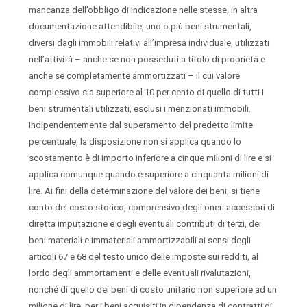
mancanza dell’obbligo di indicazione nelle stesse, in altra
documentazione attendibile, uno o più beni strumentali,
diversi dagli immobili relativi all’impresa individuale, utilizzati
nell’attività – anche se non posseduti a titolo di proprietà e
anche se completamente ammortizzati – il cui valore
complessivo sia superiore al 10 per cento di quello di tutti i
beni strumentali utilizzati, esclusi i menzionati immobili.
Indipendentemente dal superamento del predetto limite
percentuale, la disposizione non si applica quando lo
scostamento è di importo inferiore a cinque milioni di lire e si
applica comunque quando è superiore a cinquanta milioni di
lire. Ai fini della determinazione del valore dei beni, si tiene
conto del costo storico, comprensivo degli oneri accessori di
diretta imputazione e degli eventuali contributi di terzi, dei
beni materiali e immateriali ammortizzabili ai sensi degli
articoli 67 e 68 del testo unico delle imposte sui redditi, al
lordo degli ammortamenti e delle eventuali rivalutazioni,
nonché di quello dei beni di costo unitario non superiore ad un
milione di lire; per i beni acquisiti in dipendenza di contratti di