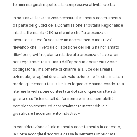
termini marginali rispetto alla complessiva attività svolta».
In sostanza, la Cassazione censura il mancato accertamento
da parte dei giudici della Commissione Tributaria Regionale: e
infatti afferma «la CTR ha ritenuto che “la presenza di
lavoratori in nero fa scattare un accertamento induttivo”
rilevando che “il verbale di ispezione dell’INPS ha richiamato
rilievi per gravi irregolarità relative alla presenza di lavoratori
non regolarmente risultanti dall’apposita documentazione
obbligatoria”, ma omette di chiarire, alla luce della realtà
aziendale, le ragioni di una tale valutazione, né illustra, in alcun
modo, gli elementi fattuali e l’iter logico che hanno condotto a
ritenere la violazione contestata dotata di quei caratteri di
gravità e sufficienza tali da far ritenere l’intera contabilità
complessivamente ed essenzialmente inattendibile e
giustificare l’accertamento induttivo».
In considerazione di tale mancato accertamento in concreto,
la Corte accoglie il ricorso e cassa la sentenza impugnata,