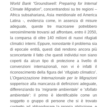
World Bank “Groundswell: Preparing for Internal
Climate Migration
”, concentrandosi su tre
regioni –
Africa subsahariana, Asia meridionale ed America
Latina -, evidenzia come, in
assenza
di
misure
adeguate,
queste
tre
macroaree
potrebbero
verosimilmente
trovarsi
ad
affrontare, entro il 2050,
la comparsa di oltre 140 milioni di nuovi rifugiati
climatici interni.
Eppure,
nonostante
il
problema
sia
di
epocale
entità,
questi
dati
rendono
ancora
più
sconcertante il fatto che questi individui non siano
coperti da alcun tipo di protezione a livello
di
convenzioni internazionali, non vi è infatti il
riconoscimento della figura del ‘
rifugiato
climatico
’.
L’
Organizzazione Internazionale per le Migrazioni
sopperisce alla mancanza di
definizioni
adeguate,
differenziando
tra
‘
migrante
ambientale
’
e
‘
sfollato
ambientale
’:
il
primo
è
identificabile
come
un
soggetto
o
gruppo
di
persone
che
si
è
trovato
costretto
ad
abbandonare
la propria abitazione, e