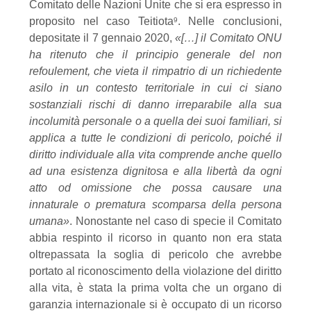
Comitato
delle
Nazioni
Unite
che
si
era
espresso
in
proposito
nel
caso
Teitiota
.
Nelle
conclusioni,
9
depositate il 7 gennaio 2020,
«[…]
il Comitato ONU
ha ritenuto che il principio
generale del non
refoulement, che vieta il rimpatrio di un richiedente
asilo in un contesto
territoriale
in
cui
ci
siano
sostanziali
rischi
di
danno
irreparabile
alla
sua
incolumità
personale o a quella dei suoi familiari, si
applica a tutte le condizioni di pericolo, poiché il
diritto individuale alla vita comprende anche quello
ad una esistenza dignitosa e alla libertà
da ogni
atto od omissione che possa causare una
innaturale o prematura scomparsa della
persona
umana
»
. Nonostante nel caso di specie il Comitato
abbia respinto il ricorso in quanto
non era stata
oltrepassata la soglia di pericolo che avrebbe
portato al riconoscimento della
violazione del diritto
alla vita, è stata la prima volta che un organo di
garanzia internazionale
si è occupato di un ricorso