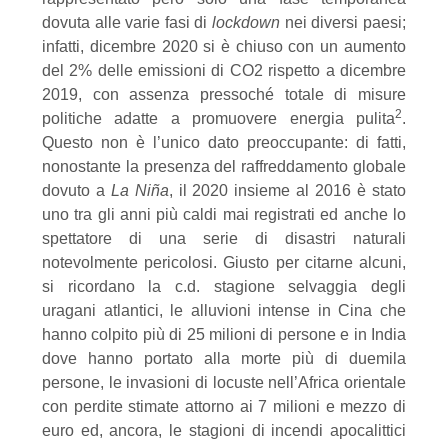
dovuta alle varie fasi di
lockdown
nei diversi paesi;
infatti, dicembre 2020 si è chiuso con un aumento
del 2% delle emissioni di CO2 rispetto a dicembre
2019, con assenza pressoché totale di misure
2
politiche adatte a promuovere energia pulita
.
Questo non è l’unico dato preoccupante: di fatti,
nonostante la presenza del raffreddamento globale
dovuto a
La
Niña
, il 2020 insieme al 2016 è stato
uno tra gli anni più caldi mai registrati ed anche lo
spettatore di una serie di disastri naturali
notevolmente pericolosi. Giusto per citarne alcuni,
si ricordano la c.d. stagione selvaggia degli
uragani atlantici, le alluvioni intense in Cina che
hanno colpito più di 25 milioni di persone e in India
dove hanno portato alla morte più di duemila
persone, le invasioni di locuste nell’Africa orientale
con perdite stimate attorno ai 7 milioni e mezzo di
euro ed, ancora, le stagioni di incendi apocalittici