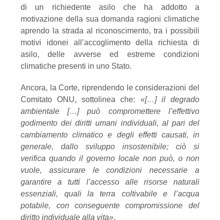
di un richiedente asilo che ha addotto a
motivazione della sua
domanda ragioni climatiche
aprendo la strada al riconoscimento, tra i possibili
motivi idonei
all’accoglimento
della
richiesta
di
asilo,
delle
avverse
ed
estreme
condizioni
climatiche
presenti
in
uno
Stato.
Ancora, la Corte, riprendendo le considerazioni del
Comitato ONU, sottolinea che:
«[…]
il
degrado
ambientale
[…]
può
compromettere
l’effettivo
godimento
dei
diritti
umani
individuali,
al
pari
del
cambiamento
climatico
e
degli
effetti
causati,
in
generale,
dallo
sviluppo
insostenibile; ciò si
verifica quando il governo locale non può, o non
vuole, assicurare le
condizioni
necessarie
a
garantire
a
tutti
l’accesso
alle
risorse
naturali
essenziali,
quali
la
terra
coltivabile e l’acqua
potabile, con conseguente compromissione del
diritto individuale alla
vita
»
.