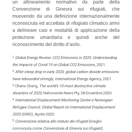
un allineamento normativo da parte della
Convenzione di Ginevra sui rifugiati, che
muovendo da una definizione internazionalmente
riconosciuta ed accettata di rifugiato climatico arrivi
a delineare casi e modalità di applicazione della
protezione umanitaria e quindi anche del
riconoscimento del diritto d’asilo.
1
Global
Energy
Review:
CO2
Emissions
in
2020.
Understanding
the
Impacts
of
Covid-19
on
Global
CO2
Emissions
,
2021.
2
After
steep
drop
in
early
2020,
global
carbon
dioxide
emissions
have
rebounded
strongly
,
International
Energy
Agency
,
2021.
3
Charis
Chang,
The
world’s
10
most
destructive
climate
disasters
of
2020
,
Nationwide
News
Pty,
28
Dicembre
2020.
4
International Displacement Monitoring Centre e Norwegian
Refugee Council
,
Global Report on International
Displacement
2020
(GRID)
, Aprile
2020.
5
Convenzione
relativa allo
statuto
dei
rifugiati
(meglio
conosciuta come
Convenzione
di
Ginevra
sui
rifugiati)
,