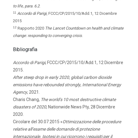
to
life, para. 6.2
.
11
Accordo
di
Parigi
,
FCCC/CP/2015/10/Add.1, 12
Dicembre
2015
12
Rapporto
2020
The
Lancet
Countdown
on
health
and
climate
change:
responding
to
converging
crisis
.
Bibliografia
Accordo di Parigi
, FCCC/CP/2015/10/Add.1, 12 Dicembre
2015.
After steep drop in early 2020, global carbon dioxide
emissions have rebounded strongly
,
International
Energy
Agency
, 2021.
Charis Chang,
The world’s 10 most destructive climate
disasters of 2020
, Nationwide News
Pty,
28
Dicembre
2020.
Circolare del 30.07.2015 «
Ottimizzazione
delle
procedure
relative
all’esame
delle
domande
di
protezione
internazionale. Ipotesi in cui ricorrono i requisiti per il