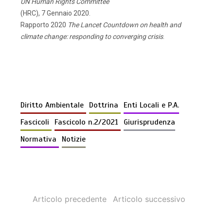
UN
Human
Rights
Committee
(HRC),
7
Gennaio
2020.
Rapporto
2020
The
Lancet
Countdown
on
health
and
climate
change:
responding
to
converging
crisis
.
Diritto Ambientale
Dottrina
Enti Locali e P.A.
Fascicoli
Fascicolo n.2/2021
Giurisprudenza
Normativa
Notizie
Articolo precedente
Articolo successivo