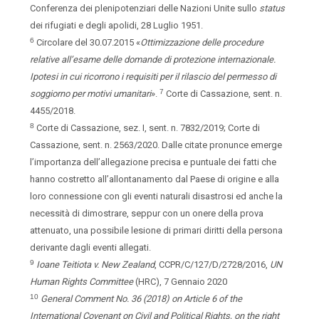
Conferenza dei plenipotenziari delle Nazioni Unite sullo
status
dei rifugiati e degli apolidi, 28 Luglio 1951.
6
Circolare del 30.07.2015 «
Ottimizzazione delle procedure
relative all’esame delle domande di protezione
internazionale.
Ipotesi
in
cui
ricorrono
i
requisiti per
il
rilascio
del
permesso
di
7
soggiorno
per
motivi
umanitari
».
Corte di Cassazione, sent. n.
4455/2018.
8
Corte di Cassazione, sez. I, sent. n. 7832/2019; Corte di
Cassazione, sent. n. 2563/2020. Dalle citate pronunce emerge
l’importanza dell’allegazione precisa e puntuale dei fatti che
hanno costretto all’allontanamento dal Paese di origine e alla
loro connessione con gli eventi naturali disastrosi ed anche la
necessità di dimostrare, seppur con un onere della prova
attenuato, una possibile lesione di primari diritti della persona
derivante dagli eventi allegati.
9
Ioane
Teitiota
v.
New
Zealand
,
CCPR/C/127/D/2728/2016,
UN
Human
Rights
Committee
(HRC),
7
Gennaio
2020
10
General
Comment
No.
36
(2018)
on Article
6
of
the
International
Covenant
on
Civil
and
Political
Rights,
on
the
right