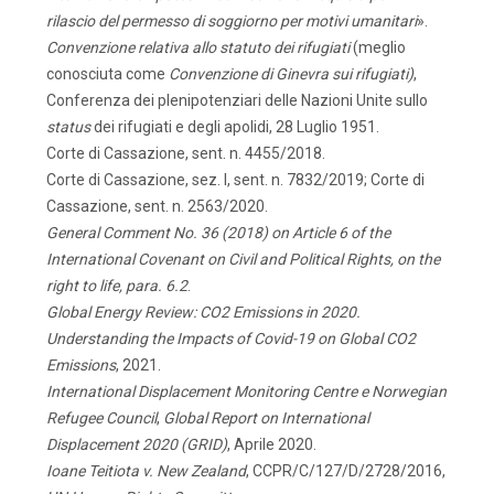
rilascio del permesso di
soggiorno
per motivi
umanitari
».
Convenzione
relativa
allo
statuto
dei
rifugiati
(meglio
conosciuta come
Convenzione
di
Ginevra sui rifugiati)
,
Conferenza dei plenipotenziari delle Nazioni Unite sullo
status
dei rifugiati e degli apolidi, 28 Luglio 1951.
Corte di Cassazione, sent. n. 4455/2018.
Corte di Cassazione, sez. I, sent. n. 7832/2019; Corte di
Cassazione, sent. n. 2563/2020.
General Comment No. 36 (2018) on Article 6 of the
International Covenant on Civil and
Political
Rights, on
the
right
to
life, para.
6.2
.
Global Energy Review: CO2 Emissions in 2020.
Understanding the Impacts of Covid-19 on
Global
CO2
Emissions
,
2021.
International Displacement Monitoring Centre e Norwegian
Refugee Council
,
Global Report
on
International
Displacement
2020
(GRID)
, Aprile
2020.
Ioane
Teitiota
v.
New
Zealand
,
CCPR/C/127/D/2728/2016,