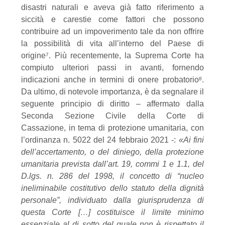
disastri naturali e
aveva già fatto riferimento a
siccità e carestie come fattori che possono
contribuire ad un
impoverimento tale da non offrire
la possibilità di vita all’interno del Paese di
origine
. Più
recentemente, la Suprema Corte ha
7
compiuto ulteriori passi in avanti, fornendo
indicazioni
anche in termini di onere probatorio
.
8
Da ultimo, di notevole importanza, è da segnalare il
seguente
principio
di
diritto
–
affermato
dalla
Seconda
Sezione
Civile
della
Corte
di
Cassazione,
in tema di protezione umanitaria, con
l’ordinanza n. 5022 del 24 febbraio 2021 -:
«
Ai fini
dell’accertamento, o del diniego, della protezione
umanitaria prevista dall’art. 19, commi 1 e
1.1, del
D.lgs. n. 286 del 1998, il concetto di “nucleo
ineliminabile costitutivo dello statuto
della dignità
personale”, individuato dalla giurisprudenza di
questa Corte […] costituisce il
limite minimo
essenziale al di sotto del quale non è rispettato il