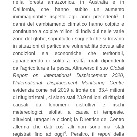
nella foresta amazzonica, in Australia e in
California, che hanno subito un aumento
3
inimmaginabile rispetto agli anni precedenti
. I
danni del cambiamento climatico hanno colpito e
continuano a colpire milioni di individui nelle varie
zone del globo, soprattutto i soggetti che si trovano
in situazioni di particolare vulnerabilità dovuta alle
condizioni sia economiche che territoriali,
appartenendo di solito a realtà rurali dipendenti
dall’agricoltura e la pesca. Attraverso il suo
Global
Report on International Displacement 2020
,
l’
International Displacement Monitoring
Centre
evidenzia come nel 2019 a fronte dei 33.4 milioni
di rifugiati totali, ci siano stati 23.9 milioni di rifugiati
causati da fenomeni distruttivi e rischi
metereologici, sfollati a causa di tempeste,
alluvioni, uragani e cicloni; la Direttrice del Centro
afferma che dati così alti non sono mai stati
4
registrati fino ad oggi
. Peraltro, il
report
della