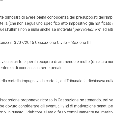
nte dimostra di avere piena conoscenza dei presupposti dell’imp
rtella (che non segua uno specifico atto impositivo già notificato 
quest’ultima non è nulla anche se motivata “
per relationem
” ad alt
tenza n. 3707/2016 Cassazione Civile – Sezione III
eva una cartella per il recupero di ammende e multe (di natura non
sentenza di condanna in sede penale.
della cartella impugnava la cartella, e il Tribunale la dichiarava nu
riscossione proponeva ricorso in Cassazione sostenendo, trai vari
be dovuto considerare gli eventuali vizi di motivazione sanati pe
opo, in quanto il debitore si era difeso compiutamente nel merito