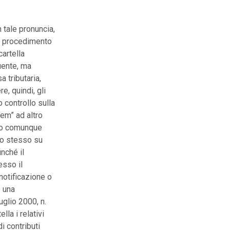
 tale pronuncia,
al procedimento
cartella
uente, ma
a tributaria,
, quindi, gli
 controllo sulla
em” ad altro
ono comunque
llo stesso su
inché il
esso il
notificazione o
o una
uglio 2000, n.
lla i relativi
i contributi