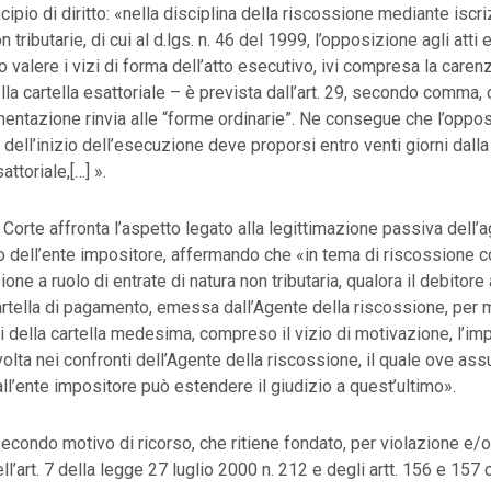
cipio di diritto: «nella disciplina della riscossione mediante iscri
n tributarie, di cui al d.lgs. n. 46 del 1999, l’opposizione agli atti
o valere i vizi di forma dell’atto esecutivo, ivi compresa la caren
la cartella esattoriale – è prevista dall’art. 29, secondo comma, 
mentazione rinvia alle “forme ordinarie”. Ne consegue che l’opposi
 dell’inizio dell’esecuzione deve proporsi entro venti giorni dalla
attoriale,[…] ».
Corte affronta l’aspetto legato alla legittimazione passiva dell’a
 dell’ente impositore, affermando che «in tema di riscossione c
one a ruolo di entrate di natura non tributaria, qualora il debitore
rtella di pagamento, emessa dall’Agente della riscossione, per 
i della cartella medesima, compreso il vizio di motivazione, l’i
olta nei confronti dell’Agente della riscossione, il quale ove ass
all’ente impositore può estendere il giudizio a quest’ultimo».
 secondo motivo di ricorso, che ritiene fondato, per violazione e/o
l’art. 7 della legge 27 luglio 2000 n. 212 e degli artt. 156 e 157 