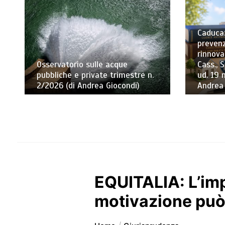
Caducaz
prevenz
rinnova
Osservatorio sulle acque
Cass., S
pubbliche e private trimestre n.
ud. 19 
2/2026 (di Andrea Giocondi)
Andrea
EQUITALIA: L’imp
motivazione può s