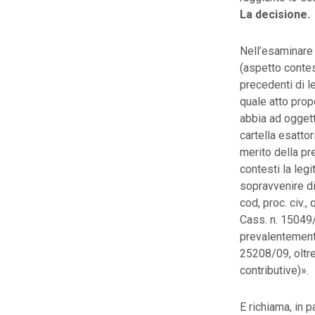
La decisione.
Nell’esaminare 
(aspetto contes
precedenti di le
quale atto prop
abbia ad oggett
cartella esattor
merito della pre
contesti la legi
sopravvenire di 
cod, proc. civ.,
Cass. n. 15049/
prevalentemente
25208/09, oltre
contributive)».
E richiama, in 