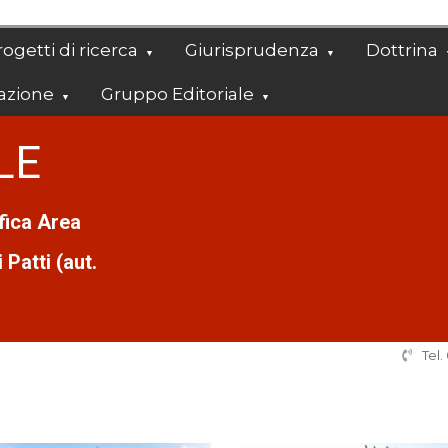
ogetti di ricerca
Giurisprudenza
Dottrina
azione
Gruppo Editoriale
LE
ifica Area
Patti (aut.
Tel