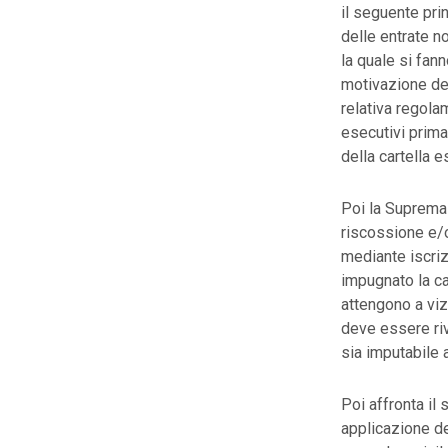
il seguente prin
delle entrate no
la quale si fann
motivazione del
relativa regola
esecutivi prima
della cartella es
Poi la Suprema 
riscossione e/o
mediante iscrizi
impugnato la ca
attengono a viz
deve essere riv
sia imputabile 
Poi affronta il
applicazione del