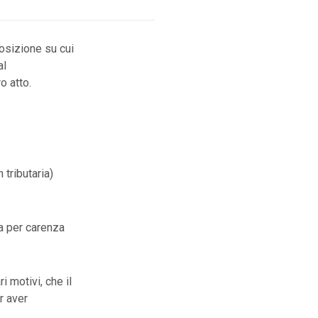
osizione su cui
al
ro atto.
 tributaria)
lla per carenza
 motivi, che il
r aver
.