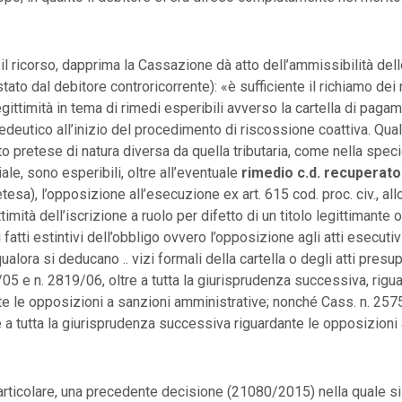
il ricorso, dapprima la Cassazione dà atto dell’ammissibilità del
tato dal debitore controricorrente): «è sufficiente il richiamo de
gittimità in tema di rimedi esperibili avverso la cartella di pagam
edeutico all’inizio del procedimento di riscossione coattiva. Qua
o pretese di natura diversa da quella tributaria, come nella speci
iale, sono esperibili, oltre all’eventuale
rimedio c.d. recuperato
tesa), l’opposizione all’esecuzione ex art. 615 cod. proc. civ., all
ttimità dell’iscrizione a ruolo per difetto di un titolo legittimante o
fatti estintivi dell’obbligo ovvero l’opposizione agli atti esecutiv
 qualora si deducano .. vizi formali della cartella o degli atti presup
05 e n. 2819/06, oltre a tutta la giurisprudenza successiva, rigu
 le opposizioni a sanzioni amministrative; nonché Cass. n. 257
 a tutta la giurisprudenza successiva riguardante le opposizioni
particolare, una precedente decisione (21080/2015) nella quale s