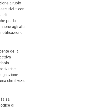
zione a ruolo
 esecutivi – con
za di
che per la
zione agli atti
 notificazione
gente della
oattiva
 abbia
motivi che
mpugnazione
uma che il vizio
 falsa
codice di