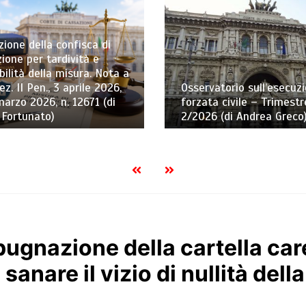
ione della confisca di
ione per tardività e
bilità della misura. Nota a
ez. II Pen., 3 aprile 2026,
Osservatorio sull’esecuz
marzo 2026, n. 12671 (di
forzata civile – Trimestr
 Fortunato)
2/2026 (di Andrea Greco
ugnazione della cartella car
anare il vizio di nullità dell