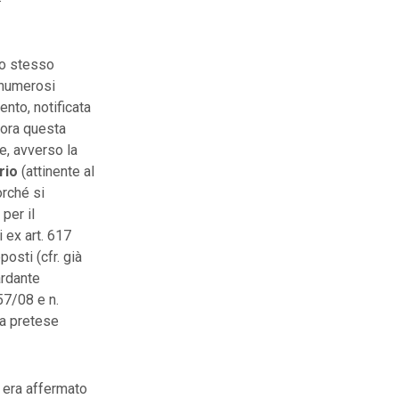
lo stesso
i numerosi
ento, notificata
lora questa
e, avverso la
rio
(attinente al
orché si
 per il
i ex art. 617
posti (cfr. già
ardante
57/08 e n.
 a pretese
i era affermato