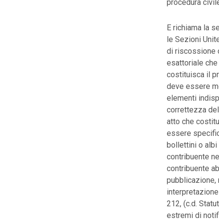
procedura civil
E richiama la s
le Sezioni Unit
di riscossione c
esattoriale che
costituisca il p
deve essere mot
elementi indisp
correttezza del
atto che costit
essere specific
bollettini o alb
contribuente ne
contribuente ab
pubblicazione,
interpretazione
212, (c.d. Statu
estremi di noti