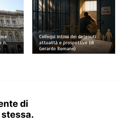
ione
Colloqui intimi dei detenuti:
e n.
attualità e prospettive (di
)
Gerardo Romano)
ente di
a stessa.