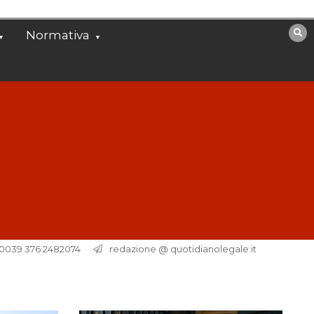
Normativa
. 0039 376 2482074
redazione @ quotidianolegale.it