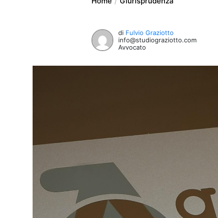
Home
Giurisprudenza
di
Fulvio Graziotto
info@studiograziotto.com
Avvocato