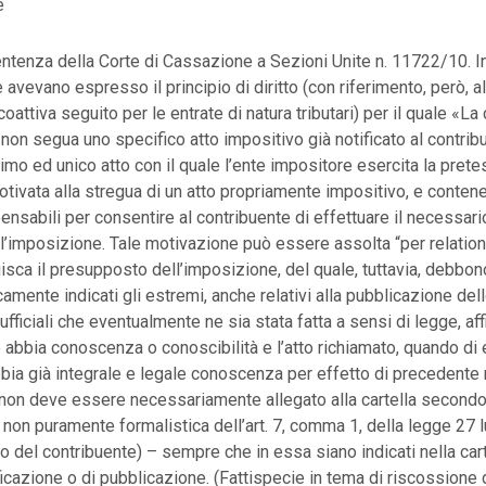
e
entenza della Corte di Cassazione a Sezioni Unite n. 11722/10. In
e avevano espresso il principio di diritto (con riferimento, però, 
oattiva seguito per le entrate di natura tributari) per il quale «La 
 non segua uno specifico atto impositivo già notificato al contrib
rimo ed unico atto con il quale l’ente impositore esercita la pretes
ivata alla stregua di un atto propriamente impositivo, e contenere
ensabili per consentire al contribuente di effettuare il necessario
l’imposizione. Tale motivazione può essere assolta “per relation
uisca il presupposto dell’imposizione, del quale, tuttavia, debb
amente indicati gli estremi, anche relativi alla pubblicazione de
i ufficiali che eventualmente ne sia stata fatta a sensi di legge, aff
 abbia conoscenza o conoscibilità e l’atto richiamato, quando di 
bia già integrale e legale conoscenza per effetto di precedente 
 non deve essere necessariamente allegato alla cartella second
 non puramente formalistica dell’art. 7, comma 1, della legge 27 l
to del contribuente) – sempre che in essa siano indicati nella carte
ficazione o di pubblicazione. (Fattispecie in tema di riscossione d