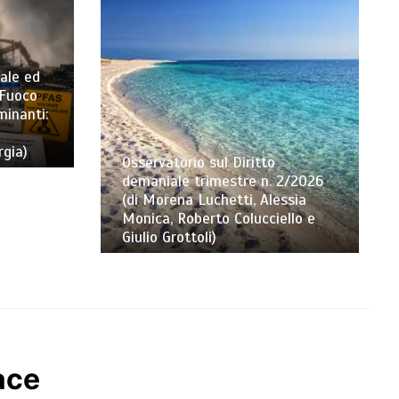
ale ed
 Fuoco
minanti:
rgia)
Osservatorio sul Diritto
demaniale trimestre n. 2/2026
(di Morena Luchetti, Alessia
Monica, Roberto Colucciello e
Giulio Grottoli)
ace