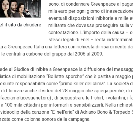
sono: di condannare Greenpeace al paga
mila euro per ogni giorno di inesecuzion
eventuali disposizioni inibitorie e mille 
 il sito da chiudere
militante che dovesse proseguire sulla v
contestazione. L’importo della causa – s
stessi legali di Enel – resta indetermina
a a Greenpeace Italia una lettera con richiesta di risarcimento da
o le centrali a carbone del gruppo dal 2006 al 2009.
hiede al Giudice di inibire a Greenpeace la diffusione dei messagg
ica di mobilitazione “Bollette sporche” che è partita a maggio 
resunte responsabilità come “primo killer del clima”. La società d
di di bloccare anche il video del 28 maggio che spiega perché, di o
cciamolucesuenel.org) , di sequestrare le t-shirt, i volantini, i f
 a 100 mila cittadini per informarli e sensibilizzarli. Nella richies
l videoclip della canzone “E’ nell’aria” di Adriano Bono & Torped
izzata come colonna sonora della campagna.