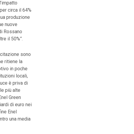
l’impatto
 per circa il 64%
 sua produzione
due nuove
 di Rossano
re il 50%”.
 citazione sono
e ritiene la
tivo in poche
tuzioni locali,
duce è priva di
e più alte
 Enel Green
ardi di euro nei
fine Enel
contro una media