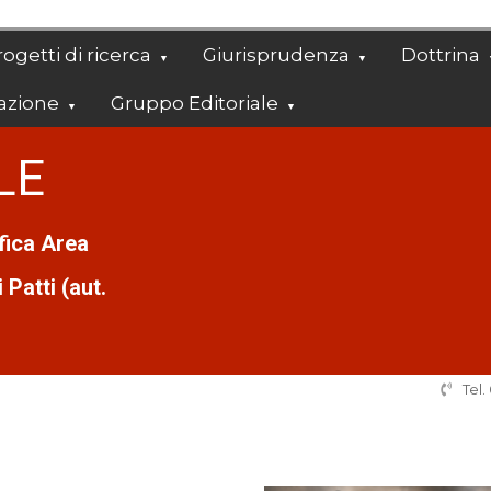
ogetti di ricerca
Giurisprudenza
Dottrina
azione
Gruppo Editoriale
LE
ifica Area
Patti (aut.
Tel