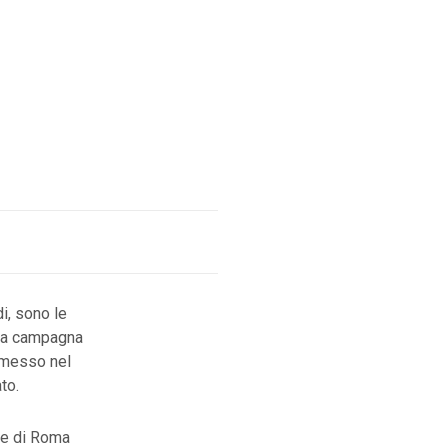
di, sono le
 la campagna
 messo nel
to.
ce di Roma