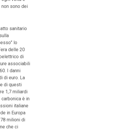
e non sono dei
atto sanitario
sulla
cesso” lo
era delle 20
oelettrico di
ture associabili
60. I danni
i di euro. La
e di questi
re 1,7 miliardi
 carbonica è in
ssioni italiane
ede in Europa
78 milioni di
one che ci