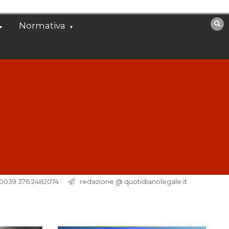
Normativa
. 0039 376 2482074
redazione @ quotidianolegale.it