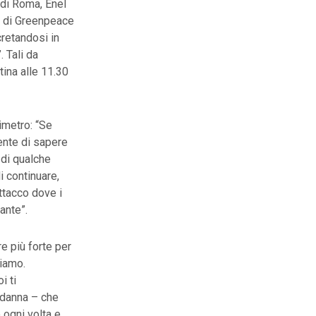
 di Roma, Enel
o di Greenpeace
retandosi in
. Tali da
ina alle 11.30
imetro: “Se
ente di sapere
 di qualche
i continuare,
ttacco dove i
ante”.
e più forte per
tiamo.
i ti
ndanna – che
ogni volta e