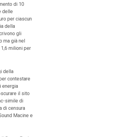
mento di 10
e delle
euro per ciascun
ia della
crivono gli
to ma già nel
 1,6 milioni per
i della
per contestare
i energia
scurare il sito
ac-simile di
ta di censura
o Sound Macine e