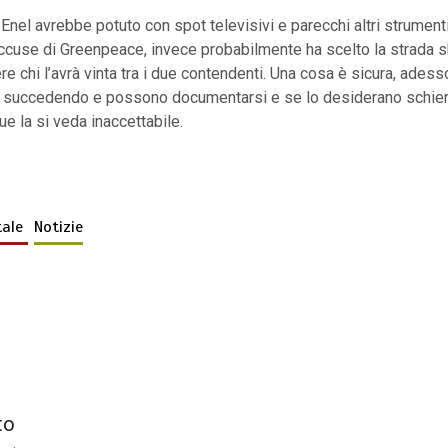
 Enel avrebbe potuto con spot televisivi e parecchi altri strument
ccuse di Greenpeace, invece probabilmente ha scelto la strada s
 chi l’avrà vinta tra i due contendenti. Una cosa è sicura, adesso t
 succedendo e possono documentarsi e se lo desiderano schiera
 la si veda inaccettabile.
tale
Notizie
to