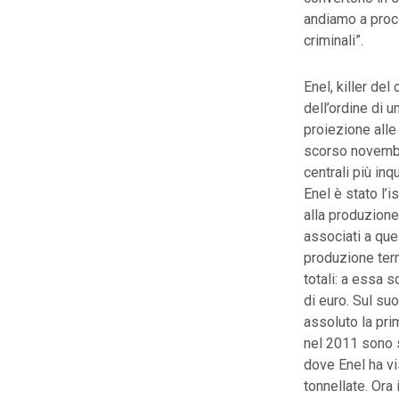
andiamo a proce
criminali”.
Enel, killer del
dell’ordine di u
proiezione alle 
scorso novembr
centrali più inq
Enel è stato l’
alla produzione 
associati a que
produzione ter
totali: a essa s
di euro. Sul su
assoluto la pri
nel 2011 sono 
dove Enel ha vi
tonnellate. Ora