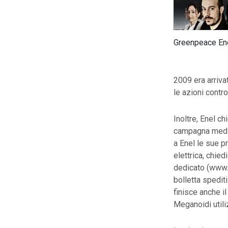
Greenpeace Enel
2009 era arrivat
le azioni contr
Inoltre, Enel c
campagna mediat
a Enel le sue p
elettrica, chie
dedicato (www.fa
bolletta spediti
finisce anche i
Meganoidi util