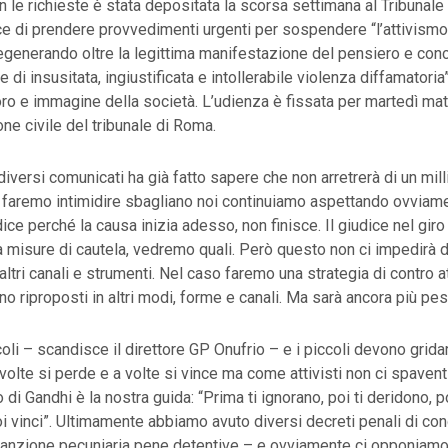
n le richieste è stata depositata la scorsa settimana al Tribunale
ce di prendere provvedimenti urgenti per sospendere “l’attivism
generando oltre la legittima manifestazione del pensiero e conc
di insusitata, ingiustificata e intollerabile violenza diffamatoria”
o e immagine della società. L’udienza è fissata per martedì matt
one civile del tribunale di Roma.
iversi comunicati ha già fatto sapere che non arretrerà di un mill
 faremo intimidire sbagliano noi continuiamo aspettando ovviam
dice perché la causa inizia adesso, non finisce. Il giudice nel giro
 misure di cautela, vedremo quali. Però questo non ci impedirà d
ltri canali e strumenti. Nel caso faremo una strategia di contro a
no riproposti in altri modi, forme e canali. Ma sarà ancora più pes
oli – scandisce il direttore GP Onufrio – e i piccoli devono gridar
A volte si perde e a volte si vince ma come attivisti non ci spaven
i Gandhi è la nostra guida: “Prima ti ignorano, poi ti deridono, po
 vinci”. Ultimamente abbiamo avuto diversi decreti penali di co
sanzione pecuniaria pene detentive – e ovviamente ci opponiamo 