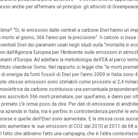
sso anche per affermare un principio: gli attivisti di Greenpeac
 clima? “Sì, le emissioni dalle centrali a carbone Enel hanno un imp
n morto al giorno, 366 l’anno per la precisione”. Il calcolo si basa 
centrali Enel dei parametri usati negli studi sulla “mortalità in ec
e dall’Agenzia Europea per l’Ambiente sulle emissioni in atmosf
uinanti d’Europa. Ad adattare la metodologia dell’EA al parco term
istituto olandese Somo. Nel rapporto si legge che “le morti prema
di energia da fonti fossili di Enel per l’anno 2009 in Italia sono 4
ste stesse emissioni sono stimabili come prossimi ai 2,4 miliard
moelettrica da carbone costituisce una percentuale preponderant
ono ascrivibili 366 morti premature, per quell’anno, e danni per olt
o primato c’è ormai poco da dire. Per dati di emissione di anidride
ma azienda in Italia, ma è perfino in controtendenza perché le emi
scese e quelle dell’Enel sono aumentate. E la stessa cosa succ
sto aumentare le sue emissioni di CO2 dal 2010 al 2011 da 68 a 
 il fatto che abbiamo fatto una campagna, che è l’altra contestazi