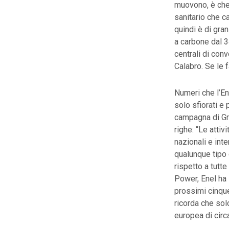
muovono, è che 
sanitario che ca
quindi è di gra
a carbone dal 
centrali di con
Calabro. Se le 
Numeri che l’En
solo sfiorati e 
campagna di Gr
righe: “Le attiv
nazionali e inte
qualunque tipo 
rispetto a tutte
Power, Enel ha i
prossimi cinque
ricorda che sol
europea di circa