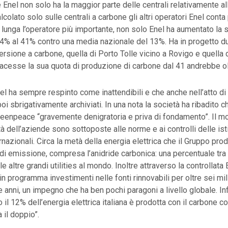
Enel non solo ha la maggior parte delle centrali relativamente al
lcolato solo sulle centrali a carbone gli altri operatori Enel conta
n lunga l’operatore più importante, non solo Enel ha aumentato la
34% al 41% contro una media nazionale del 13%. Ha in progetto 
versione a carbone, quella di Porto Tolle vicino a Rovigo e quella
facesse la sua quota di produzione di carbone dal 41 andrebbe olt
el ha sempre respinto come inattendibili e che anche nell’atto di
poi sbrigativamente archiviati. In una nota la società ha ribadito ch
eenpeace “gravemente denigratoria e priva di fondamento”. Il mo
ità dell’aziende sono sottoposte alle norme e ai controlli delle isti
rnazionali. Circa la metà della energia elettrica che il Gruppo pro
di emissione, compresa l’anidride carbonica: una percentuale tra l
 le altre grandi utilities al mondo. Inoltre attraverso la controllata
n programma investimenti nelle fonti rinnovabili per oltre sei mili
 anni, un impegno che ha ben pochi paragoni a livello globale. In
o il 12% dell’energia elettrica italiana è prodotta con il carbone 
 il doppio”.