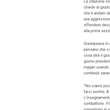
La citazione co
chiede al giudi
che è andato de
una aggressione 
offendere decor
alla prima sezi
Greenpeace in d
pensano che ci
cosa dirà il giu
giorno prenderà
magari usando a
contenuti saran
“Noi siamo picc
farsi sentire. 
L’insegnamento d
combattono. Poi
convertono in 