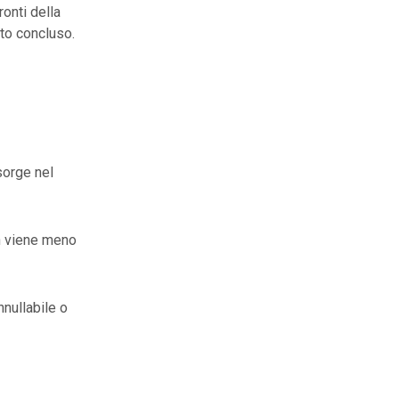
ronti della
ato concluso.
sorge nel
on viene meno
nullabile o