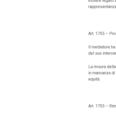
essere legato a
rappresentanza
Art. 1755 – Pr
Il mediatore ha 
del suo interve
La misura della
in mancanza di 
equità.
Art. 1755 – Ri