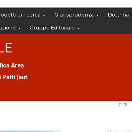
ogetti di ricerca
Giurisprudenza
Dottrina
azione
Gruppo Editoriale
LE
ifica Area
Patti (aut.
Tel