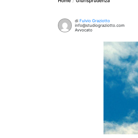
Home
Giurisprudenza
di
Fulvio Graziotto
info@studiograziotto.com
Avvocato