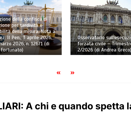
ione della confisca di
ione per tardività e
bilità della misura. Nota a
ez. II Pen., 3 aprile 2026,
Osservatorio sull’esecuz
marzo 2026, n. 12671 (di
forzata civile – Trimestr
 Fortunato)
2/2026 (di Andrea Greco
ARI: A chi e quando spetta l