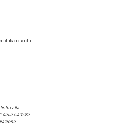
biliari iscritti
ritto alla
uti dalla Camera
diazione.