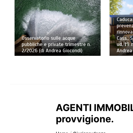
Caducaz
prevenz
rinnova
Osservatorio sulle acque
Cass., S
pubbliche e private trimestre n.
ud. 19 
2/2026 (di Andrea Giocondi)
Andrea
AGENTI IMMOBILI
provvigione.