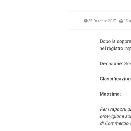
25 Ottobre 2017
15 
Dopo la soppres
nel registro im
Decisione:
Sen
Classificazion
Massima:
Per i rapporti 
provvigione solo
di Commercio a 