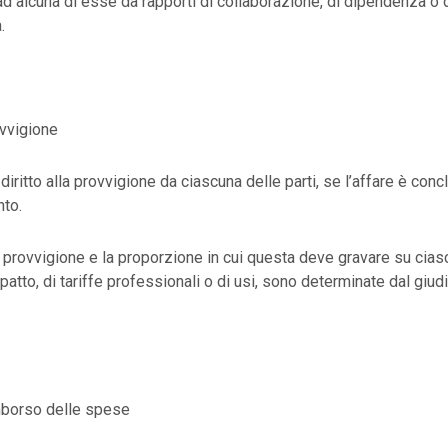
d alcuna di esse da rapporti di collaborazione, di dipendenza o 
.
ovvigione
diritto alla provvigione da ciascuna delle parti, se l’affare è con
nto.
 provvigione e la proporzione in cui questa deve gravare su ciasc
patto, di tariffe professionali o di usi, sono determinate dal giu
mborso delle spese