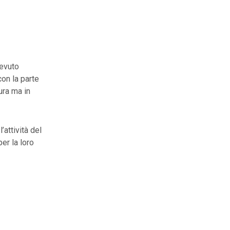
cevuto
on la parte
ura ma in
’attività del
er la loro