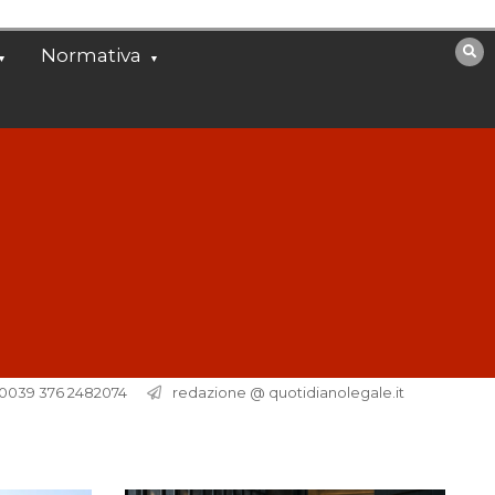
Normativa
. 0039 376 2482074
redazione @ quotidianolegale.it