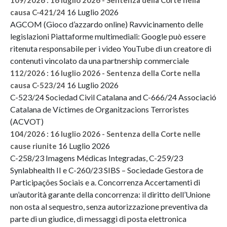
109/2026 : 16 luglio 2026 - Sentenza della Corte nella
16 Luglio 2026
causa C-421/24
AGCOM (Gioco d’azzardo online) Ravvicinamento delle
legislazioni Piattaforme multimediali: Google può essere
ritenuta responsabile per i video YouTube di un creatore di
contenuti vincolato da una partnership commerciale
112/2026 : 16 luglio 2026 - Sentenza della Corte nella
16 Luglio 2026
causa C-523/24
C-523/24 Sociedad Civil Catalana and C-666/24 Associació
Catalana de Víctimes de Organitzacions Terroristes
(ACVOT)
104/2026 : 16 luglio 2026 - Sentenza della Corte nelle
16 Luglio 2026
cause riunite
C-258/23 Imagens Médicas Integradas, C-259/23
Synlabhealth II e C-260/23 SIBS – Sociedade Gestora de
Participações Sociais e a. Concorrenza Accertamenti di
un’autorità garante della concorrenza: il diritto dell’Unione
non osta al sequestro, senza autorizzazione preventiva da
parte di un giudice, di messaggi di posta elettronica