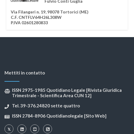
Fulvio Conti Guglia
Via Filangeri n. 19, 98078 Tortorici (ME)
C.F. CNTFLV64H26L308W
P.IVA 02601280833
Mettiti in contatto
ISSN 2975-1985 Quotidiano Legale [Rivista Giuridica
Trimestrale - Scientifica Area CUN 12]
Tel. 39-376.24820 sette quattro
ISSN 2784-8906 Quotidianolegale [Sito Web]