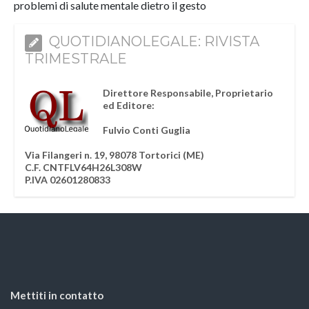
problemi di salute mentale dietro il gesto
QUOTIDIANOLEGALE: RIVISTA
TRIMESTRALE
Direttore Responsabile, Proprietario
ed Editore:
Fulvio Conti Guglia
Via Filangeri n. 19, 98078 Tortorici (ME)
C.F. CNTFLV64H26L308W
P.IVA 02601280833
Mettiti in contatto