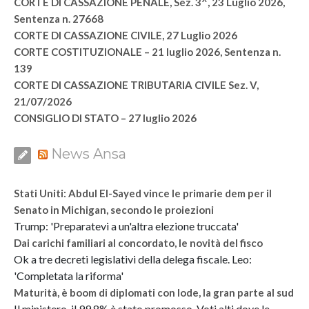
CORTE DI CASSAZIONE PENALE, Sez. 3^, 23 Luglio 2026,
Sentenza n. 27668
CORTE DI CASSAZIONE CIVILE, 27 Luglio 2026
CORTE COSTITUZIONALE – 21 luglio 2026, Sentenza n.
139
CORTE DI CASSAZIONE TRIBUTARIA CIVILE Sez. V,
21/07/2026
CONSIGLIO DI STATO – 27 luglio 2026
News Ansa
Stati Uniti: Abdul El-Sayed vince le primarie dem per il
Senato in Michigan, secondo le proiezioni
Trump: 'Preparatevi a un'altra elezione truccata'
Dai carichi familiari al concordato, le novità del fisco
Ok a tre decreti legislativi della delega fiscale. Leo:
'Completata la riforma'
Maturità, è boom di diplomati con lode, la gran parte al sud
Il ministero, il 99,8% è stato promosso. Voti alti dove le