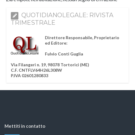
QUOTIDIANOLEGALE: RIVISTA
TRIMESTRALE
Direttore Responsabile, Proprietario
ed Editore:
Fulvio Conti Guglia
Via Filangeri n. 19, 98078 Tortorici (ME)
C.F. CNTFLV64H26L308W
P.IVA 02601280833
Mettiti in contatto