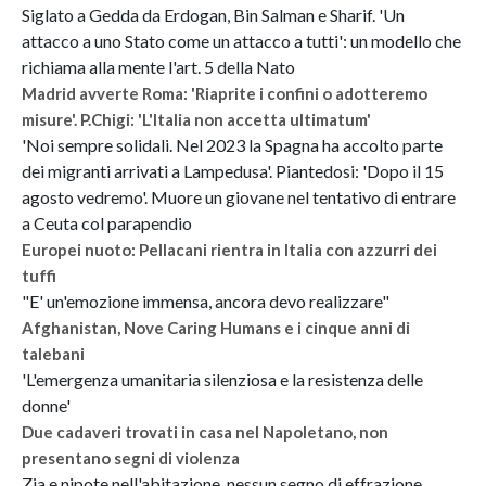
Siglato a Gedda da Erdogan, Bin Salman e Sharif. 'Un
attacco a uno Stato come un attacco a tutti': un modello che
richiama alla mente l'art. 5 della Nato
Madrid avverte Roma: 'Riaprite i confini o adotteremo
misure'. P.Chigi: 'L'Italia non accetta ultimatum'
'Noi sempre solidali. Nel 2023 la Spagna ha accolto parte
dei migranti arrivati a Lampedusa'. Piantedosi: 'Dopo il 15
agosto vedremo'. Muore un giovane nel tentativo di entrare
a Ceuta col parapendio
Europei nuoto: Pellacani rientra in Italia con azzurri dei
tuffi
"E' un'emozione immensa, ancora devo realizzare"
Afghanistan, Nove Caring Humans e i cinque anni di
talebani
'L'emergenza umanitaria silenziosa e la resistenza delle
donne'
Due cadaveri trovati in casa nel Napoletano, non
presentano segni di violenza
Zia e nipote nell'abitazione, nessun segno di effrazione