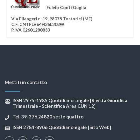
Fulvio Conti Guglia
Via Filangeri n. 19, 98078 Tortorici (ME)
C.F. CNTFLV64H26L308W
P.IVA 02601280833
Mettiti in contatto
ISSN 2975-1985 Quotidiano Legale [Rivista Giuridica
Trimestrale - Scientifica Area CUN 12]
Tel. 39-376.24820 sette quattro
ISSN 2784-8906 Quotidianolegale [Sito Web]