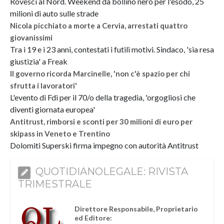
Rovesci al Nord. Weekend da bollino nero per l'esodo, 25
milioni di auto sulle strade
Nicola picchiato a morte a Cervia, arrestati quattro
giovanissimi
Tra i 19 e i 23 anni, contestati i futili motivi. Sindaco, 'sia resa
giustizia' a Freak
Il governo ricorda Marcinelle, 'non c'è spazio per chi
sfrutta i lavoratori'
L'evento di Fdi per il 70/o della tragedia, 'orgogliosi che
diventi giornata europea'
Antitrust, rimborsi e sconti per 30 milioni di euro per
skipass in Veneto e Trentino
Dolomiti Superski firma impegno con autorità Antitrust
QUOTIDIANOLEGALE: RIVISTA
TRIMESTRALE
Direttore Responsabile, Proprietario
ed Editore: