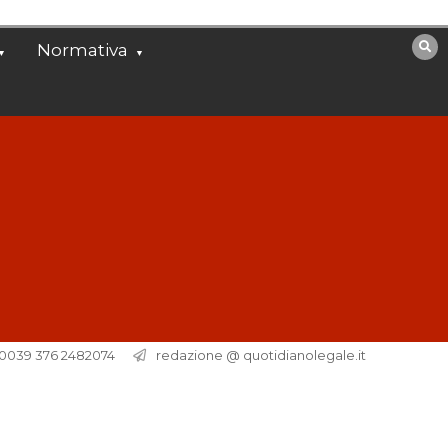
Normativa
. 0039 376 2482074
redazione @ quotidianolegale.it