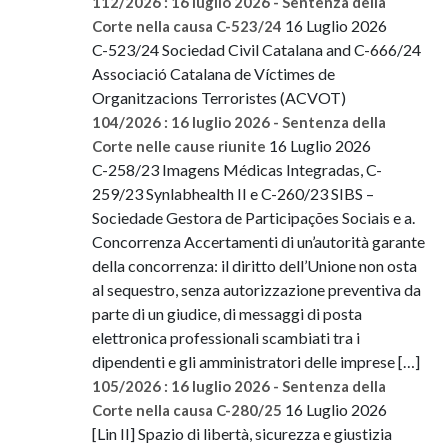
112/2026 : 16 luglio 2026 - Sentenza della
16 Luglio 2026
Corte nella causa C-523/24
C-523/24 Sociedad Civil Catalana and C-666/24
Associació Catalana de Víctimes de
Organitzacions Terroristes (ACVOT)
104/2026 : 16 luglio 2026 - Sentenza della
16 Luglio 2026
Corte nelle cause riunite
C-258/23 Imagens Médicas Integradas, C-
259/23 Synlabhealth II e C-260/23 SIBS –
Sociedade Gestora de Participações Sociais e a.
Concorrenza Accertamenti di un’autorità garante
della concorrenza: il diritto dell’Unione non osta
al sequestro, senza autorizzazione preventiva da
parte di un giudice, di messaggi di posta
elettronica professionali scambiati tra i
dipendenti e gli amministratori delle imprese […]
105/2026 : 16 luglio 2026 - Sentenza della
16 Luglio 2026
Corte nella causa C-280/25
[Lin II] Spazio di libertà, sicurezza e giustizia