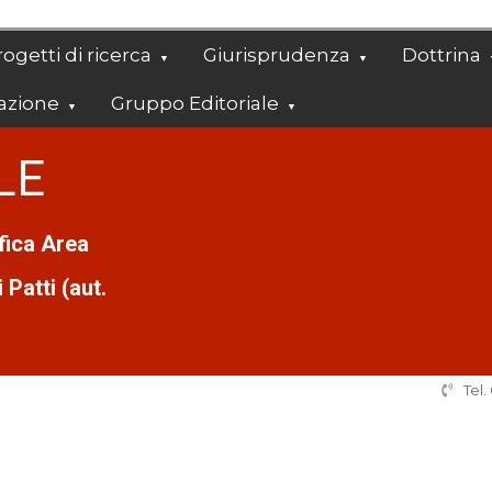
ogetti di ricerca
Giurisprudenza
Dottrina
azione
Gruppo Editoriale
LE
ifica Area
Patti (aut.
Tel